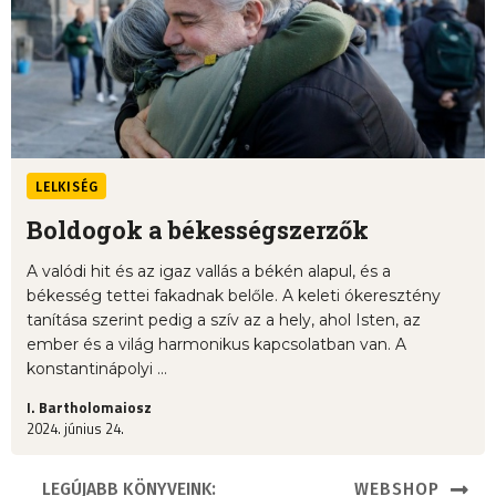
LELKISÉG
Boldogok a békességszerzők
A valódi hit és az igaz vallás a békén alapul, és a
békesség tettei fakadnak belőle. A keleti ókeresztény
tanítása szerint pedig a szív az a hely, ahol Isten, az
ember és a világ harmonikus kapcsolatban van. A
konstantinápolyi ...
I. Bartholomaiosz
2024. június 24.
LEGÚJABB KÖNYVEINK:
WEBSHOP