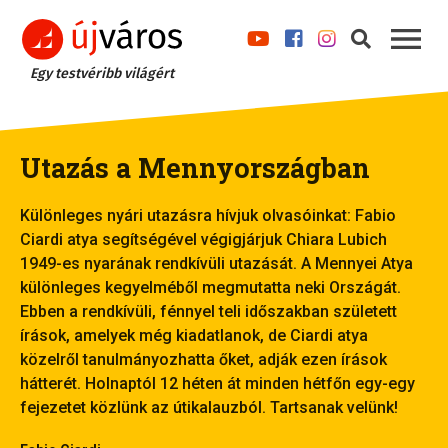
Egy testvéribb világért
Utazás a Mennyországban
Különleges nyári utazásra hívjuk olvasóinkat: Fabio
Ciardi atya segítségével végigjárjuk Chiara Lubich
1949-es nyarának rendkívüli utazását. A Mennyei Atya
különleges kegyelméből megmutatta neki Országát.
Ebben a rendkívüli, fénnyel teli időszakban született
írások, amelyek még kiadatlanok, de Ciardi atya
közelről tanulmányozhatta őket, adják ezen írások
hátterét. Holnaptól 12 héten át minden hétfőn egy-egy
fejezetet közlünk az útikalauzból. Tartsanak velünk!