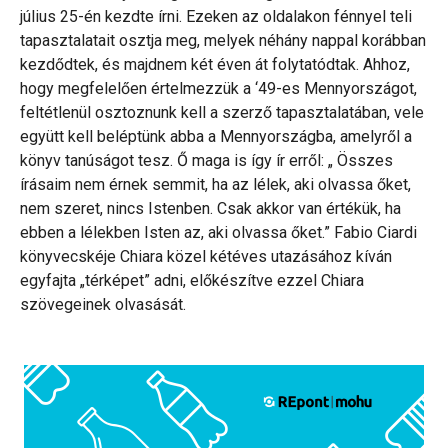
július 25-én kezdte írni. Ezeken az oldalakon fénnyel teli
tapasztalatait osztja meg, melyek néhány nappal korábban
kezdődtek, és majdnem két éven át folytatódtak. Ahhoz,
hogy megfelelően értelmezzük a ‘49-es Mennyországot,
feltétlenül osztoznunk kell a szerző tapasztalatában, vele
együtt kell beléptünk abba a Mennyországba, amelyről a
könyv tanúságot tesz. Ő maga is így ír erről: „ Összes
írásaim nem érnek semmit, ha az lélek, aki olvassa őket,
nem szeret, nincs Istenben. Csak akkor van értékük, ha
ebben a lélekben Isten az, aki olvassa őket.” Fabio Ciardi
könyvecskéje Chiara közel kétéves utazásához kíván
egyfajta „térképet” adni, előkészítve ezzel Chiara
szövegeinek olvasását.