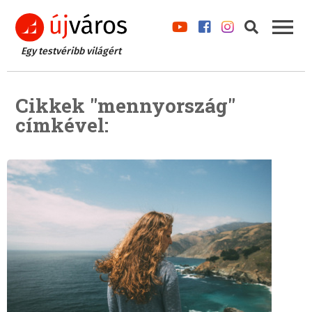
Egy testvéribb világért
Cikkek "mennyország"
címkével: