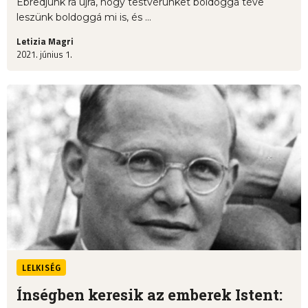
Ébredjünk rá újra, hogy testvérünket boldoggá téve
leszünk boldoggá mi is, és ...
Letizia Magri
2021. június 1.
LELKISÉG
Ínségben keresik az emberek Istent: