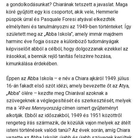
a gondolkodásunkat? Chiarának tetszett a javaslat. Maga
köré gyűjtött egy kis csoportot, akik vele, Hemmerle
püspök úrral és Pasquale Foresi atyával elkezdték
elmélyíteni és tanulmányozni az 1949-ben történteket. Így
született meg az „Abba Iskola”, amely immár majdnem
harminc éve fogja össze a különböző tudományágak
képviselőit abból a célból, hogy dolgozzanak ezekkel az
írásokkal, a bennük rejlő tanítás felszínre hozása,
kimunkálása érdekében.
Éppen az Abba Iskola – e név a Chiara ajkáról 1949. július
16-án fakadt első szót idézi, amely bevezette őt az Atya,
„Abba” ölére – kezdte meg Chiarával azoknak a
szövegeknek a véglegesítését és szerkesztését, melyek
ma a
’49-es Mennyország
címen ismert gyűjteményt
alkotják. Ebből az időszakból, 1949 és 1951 közöttről
rengeteg írás származik, de közülük vajon melyek az átélt
isteni történések valódi tanúi? Az évek során, amíg Chiara
vezette az Abba Iskolát, újabb és újabb szövegek kerültek