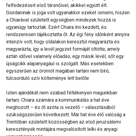
felfedezéseit első társnőivel, akikkel együtt élt.
Giordaninak is joga volt ugyanakkor ezeket ismerni, hiszen
a Chiarával született egységben mindezek hozzá is
ugyanúgy tartoztak. Ezért Chiara írni kezdett, és
rendszeresen tájékoztatta őt. Az égi fény időnként annyira
intenzív volt, hogy oldalakon keresztül magyarázta és
magyarázta, így a levél jegyzet formáját öltötte, amely
aztán idővel valamely előadás, egy másik levél, sőt egy
újságcikk alapanyagául is szolgált. Más esetekben
egyszerűen az örömöt magában tartani nem bíró,
túlcsorduló szív költeménye lett belőle.
Isten ajándékát nem szabad féltékenyen magunkban
tartani. Chiara számára a kommunikálás a hat éve
meghozott – és őt azóta is vezető – választásából
szükségszerűen következett. Már hat éve élő valóság a
Trentóban született közösségben az első jeruzsálemi
keresztények mintájára megvalósított lelki és anyagi