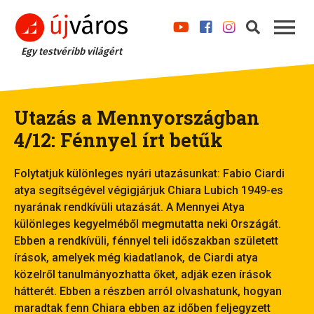
Egy testvéribb világért
Utazás a Mennyországban
4/12: Fénnyel írt betűk
Folytatjuk különleges nyári utazásunkat: Fabio Ciardi
atya segítségével végigjárjuk Chiara Lubich 1949-es
nyarának rendkívüli utazását. A Mennyei Atya
különleges kegyelméből megmutatta neki Országát.
Ebben a rendkívüli, fénnyel teli időszakban született
írások, amelyek még kiadatlanok, de Ciardi atya
közelről tanulmányozhatta őket, adják ezen írások
hátterét. Ebben a részben arról olvashatunk, hogyan
maradtak fenn Chiara ebben az időben feljegyzett