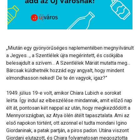
„Miután egy gyönyörűséges naplementében megnyilvánult
a Jegyes…, a Szentlélek újra megérintett, és csókjába
belesajdult a szívem… A Szentlélek Máriát mutatta meg…
Bárcsak küldhetnék hozzád egy angyalt, hogy mindent
elmondhasson neked! De te én vagyok, igaz?”
1949. július 19-e volt, amikor Chiara Lubich e sorokat
leírta. Így indul az elbeszélése mindannak, amit előző nap
élt át, pontosan két nappal az után, hogy megkezdődött a
Mennyországban, az Atya ölén átélt tapasztalata. Ami az
első napokon történt, ott azonnal el tudta mondani Igino
Giordaninak, a patak partján, a piros padon. Utána viszont
Giordani elutazott, és Chiara folyamatosan megosztotta