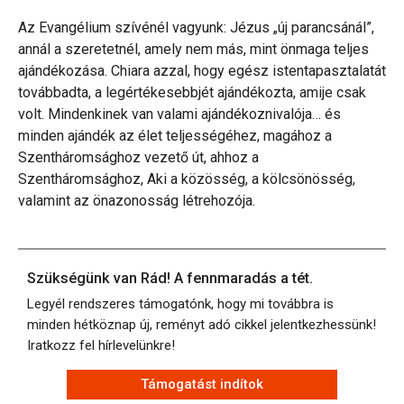
Az Evangélium szívénél vagyunk: Jézus „új parancsánál”,
annál a szeretetnél, amely nem más, mint önmaga teljes
ajándékozása. Chiara azzal, hogy egész istentapasztalatát
továbbadta, a legértékesebbjét ajándékozta, amije csak
volt. Mindenkinek van valami ajándékoznivalója… és
minden ajándék az élet teljességéhez, magához a
Szentháromsághoz vezető út, ahhoz a
Szentháromsághoz, Aki a közösség, a kölcsönösség,
valamint az önazonosság létrehozója.
Szükségünk van Rád! A fennmaradás a tét.
Legyél rendszeres támogatónk, hogy mi továbbra is
minden hétköznap új, reményt adó cikkel jelentkezhessünk!
Iratkozz fel hírlevelünkre!
Támogatást indítok