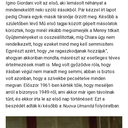
Igino Giordani volt az első, aki lemásolt néhányat a
mindenekelőtt neki szóló írásokból. Pár kézzel írt lapot
pedig Chiara egyik-másik társnője őrzött meg. Később a
születőben lévő Mű első tagjai között gépelt másolatok
köröztek, hogy minél inkább megismerjék a Menny titkait.
Gyűjteményeket is összeállítottak, míg Chiara úgy nem
rendelkezett, hogy ezeket mind meg kell semmisíteni.
Egyrészt azért, hogy „ne ragaszkodjanak hozzájuk”,
ahogyan akkoriban mondta, másrészt az esetleges téves
értelmezések miatt is. Meg volt győződve róla, hogy
írásban végül nem maradt meg semmi; abban is biztos
volt azonban, hogy a szívekbe pecsételve minden
megvan. Először 1961-ben kérték tőle, hogy meséljen
arról a bizonyos 1949-ről, ami akkor már igen távolinak
tűnt, és ekkor írta le az első nap történéseit. Ezt a
beszédét adták ki később a
Nuova Umanità
folyóiratban.