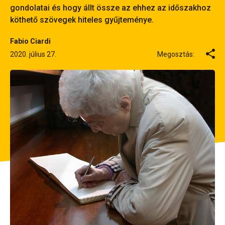
gondolatai és hogy állt össze az ehhez az időszakhoz
köthető szövegek hiteles gyűjteménye.
Fabio Ciardi
2020. július 27.
Megosztás: