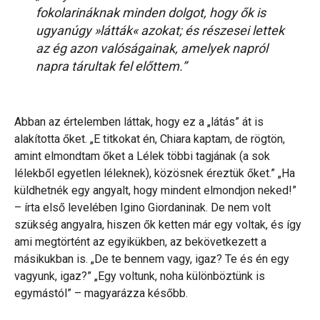
fokolarináknak minden dolgot, hogy ők is
ugyanúgy »látták« azokat; és részesei lettek
az ég azon valóságainak, amelyek napról
napra tárultak fel előttem.”
Abban az értelemben láttak, hogy ez a „látás” át is
alakította őket. „E titkokat én, Chiara kaptam, de rögtön,
amint elmondtam őket a Lélek többi tagjának (a sok
lélekből egyetlen léleknek), közösnek éreztük őket.” „Ha
küldhetnék egy angyalt, hogy mindent elmondjon neked!”
– írta első levelében Igino Giordaninak. De nem volt
szükség angyalra, hiszen ők ketten már egy voltak, és így
ami megtörtént az egyikükben, az bekövetkezett a
másikukban is. „De te bennem vagy, igaz? Te és én egy
vagyunk, igaz?” „Egy voltunk, noha különböztünk is
egymástól” – magyarázza később.