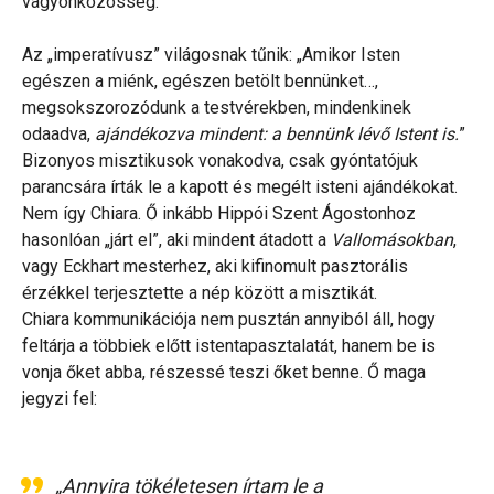
vagyonközösség.
Az „imperatívusz” világosnak tűnik: „Amikor Isten
egészen a miénk, egészen betölt bennünket…,
megsokszorozódunk a testvérekben, mindenkinek
odaadva,
ajándékozva mindent: a bennünk lévő Istent is.
”
Bizonyos misztikusok vonakodva, csak gyóntatójuk
parancsára írták le a kapott és megélt isteni ajándékokat.
Nem így Chiara. Ő inkább Hippói Szent Ágostonhoz
hasonlóan „járt el”, aki mindent átadott a
Vallomásokban
,
vagy Eckhart mesterhez, aki kifinomult pasztorális
érzékkel terjesztette a nép között a misztikát.
Chiara kommunikációja nem pusztán annyiból áll, hogy
feltárja a többiek előtt istentapasztalatát, hanem be is
vonja őket abba, részessé teszi őket benne. Ő maga
jegyzi fel:
„Annyira tökéletesen írtam le a