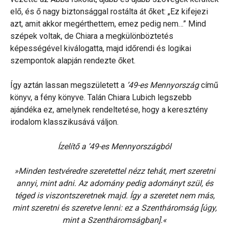
elő, és ő nagy biztonsággal rostálta át őket: „Ez kifejezi
azt, amit akkor megérthettem, emez pedig nem…” Mind
szépek voltak, de Chiara a megkülönböztetés
képességével kiválogatta, majd időrendi és logikai
szempontok alapján rendezte őket.
Így aztán lassan megszületett a
’49-es Mennyország
című
könyv, a fény könyve. Talán Chiara Lubich legszebb
ajándéka ez, amelynek rendeltetése, hogy a keresztény
irodalom klasszikusává váljon.
Ízelítő a ’49-es Mennyországból
»Minden testvéredre szeretettel nézz tehát, mert szeretni
annyi, mint adni. Az adomány pedig adományt szül, és
téged is viszontszeretnek majd. Így a szeretet nem más,
mint szeretni és szeretve lenni: ez a Szentháromság [úgy,
mint a Szentháromságban].«