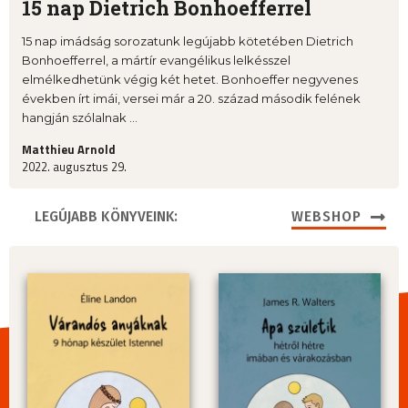
15 nap Dietrich Bonhoefferrel
15 nap imádság sorozatunk legújabb kötetében Dietrich
Bonhoefferrel, a mártír evangélikus lelkésszel
elmélkedhetünk végig két hetet. Bonhoeffer negyvenes
években írt imái, versei már a 20. század második felének
hangján szólalnak ...
Matthieu Arnold
2022. augusztus 29.
LEGÚJABB KÖNYVEINK:
WEBSHOP