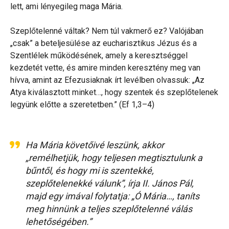
lett, ami lényegileg maga Mária.
Szeplőtelenné váltak? Nem túl vakmerő ez? Valójában
„csak” a beteljesülése az eucharisztikus Jézus és a
Szentlélek működésének, amely a keresztséggel
kezdetét vette, és amire minden keresztény meg van
hívva, amint az Efezusiaknak írt levélben olvassuk: „Az
Atya kiválasztott minket…, hogy szentek és szeplőtelenek
legyünk előtte a szeretetben.” (Ef 1,3–4)
Ha Mária követőivé leszünk, akkor
„remélhetjük, hogy teljesen megtisztulunk a
bűntől, és hogy mi is
szentekké,
szeplőtelenekké
válunk”, írja II. János Pál,
majd egy imával folytatja: „Ó Mária…, taníts
meg hinnünk a teljes szeplőtelenné válás
lehetőségében.”