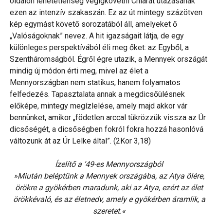
oldalon lehetetlenség végigkövetni Chiarát utazásának
ezen az intenzív szakaszán. Ez az út mintegy százötven
kép egymást követő sorozatából áll, amelyeket ő
„Valóságoknak” nevez. A hit igazságait látja, de egy
különleges perspektívából éli meg őket: az Egyből, a
Szentháromságból. Égről égre utazik, a Mennyek országát
mindig új módon érti meg, mivel az élet a
Mennyországban nem statikus, hanem folyamatos
felfedezés. Tapasztalata annak a megdicsőülésnek
előképe, mintegy megízlelése, amely majd akkor vár
bennünket, amikor „födetlen arccal tükrözzük vissza az Úr
dicsőségét, a dicsőségben fokról fokra hozzá hasonlóvá
változunk át az Úr Lelke által”. (2Kor 3,18)
Ízelítő a ’49-es Mennyországból
»Miután beléptünk a Mennyek országába, az Atya ölére,
örökre a gyökérben maradunk, aki az Atya, ezért az élet
örökkévaló, és az életnedv, amely e gyökérben áramlik, a
szeretet.«