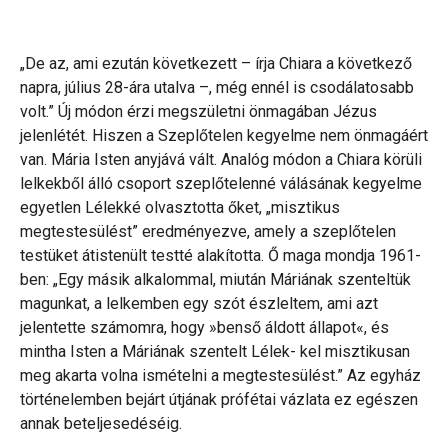
„De az, ami ezután következett – írja Chiara a következő
napra, július 28-ára utalva –, még ennél is csodálatosabb
volt.” Új módon érzi megszületni önmagában Jézus
jelenlétét. Hiszen a Szeplőtelen kegyelme nem önmagáért
van. Mária Isten anyjává vált. Analóg módon a Chiara körüli
lelkekből álló csoport szeplőtelenné válásának kegyelme
egyetlen Lélekké olvasztotta őket, „misztikus
megtestesülést” eredményezve, amely a szeplőtelen
testüket átistenült testté alakította. Ő maga mondja 1961-
ben: „Egy másik alkalommal, miután Máriának szenteltük
magunkat, a lelkemben egy szót észleltem, ami azt
jelentette számomra, hogy »benső áldott állapot«, és
mintha Isten a Máriának szentelt Lélek- kel misztikusan
meg akarta volna ismételni a megtestesülést.” Az egyház
történelemben bejárt útjának prófétai vázlata ez egészen
annak beteljesedéséig.