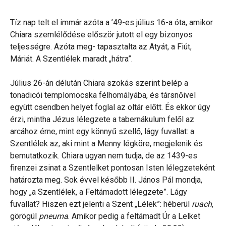
Tíz nap telt el immár azóta a ’49-es július 16-a óta, amikor
Chiara szemlélődése először jutott el egy bizonyos
teljességre. Azóta meg- tapasztalta az Atyát, a Fiút,
Máriát. A Szentlélek maradt „hátra”.
Július 26-án délután Chiara szokás szerint belép a
tonadicói templomocska félhomályába, és társnőivel
együtt csendben helyet foglal az oltár előtt. És ekkor úgy
érzi, mintha Jézus lélegzete a tabernákulum felől az
arcához érne, mint egy könnyű szellő, lágy fuvallat: a
Szentlélek az, aki mint a Menny légköre, megjelenik és
bemutatkozik. Chiara ugyan nem tudja, de az 1439-es
firenzei zsinat a Szentlelket pontosan Isten lélegzeteként
határozta meg. Sok évvel később II. János Pál mondja,
hogy „a Szentlélek, a Feltámadott lélegzete”. Lágy
fuvallat? Hiszen ezt jelenti a Szent „Lélek”: héberül
ruach
,
görögül
pneuma
. Amikor pedig a feltámadt Úr a Lelket