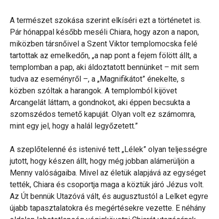
A természet szokása szerint elkíséri ezt a történetet is.
Pár hónappal később meséli Chiara, hogy azon a napon,
miközben társnőivel a Szent Viktor templomocska felé
tartottak az emelkedőn, „a nap pont a fejem fölött állt, a
templomban a pap, aki áldoztatott bennünket – mit sem
tudva az eseményről –, a „Magnifikátot” énekelte, s
közben szóltak a harangok. A templomból kijövet
Arcangelát láttam, a gondnokot, aki éppen becsukta a
szomszédos temető kapuját. Olyan volt ez számomra,
mint egy jel, hogy a halál legyőzetett.”
A szeplőtelenné és istenivé tett „Lélek” olyan teljességre
jutott, hogy készen állt, hogy még jobban alámerüljön a
Menny valóságaiba. Mivel az életük alapjává az egységet
tették, Chiara és csoportja maga a köztük járó Jézus volt.
Az Út bennük Utazóvá vált, és augusztustól a Lelket egyre
újabb tapasztalatokra és megértésekre vezette. E néhány