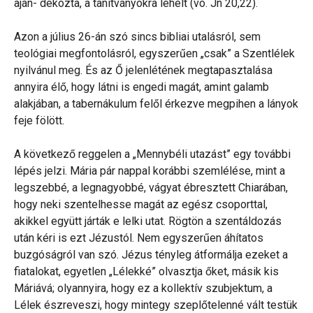
aján- dékozta, a tanítványokra lehelt (vö. Jn 20,22).
Azon a július 26-án szó sincs bibliai utalásról, sem
teológiai megfontolásról, egyszerűen „csak” a Szentlélek
nyilvánul meg. És az Ő jelenlétének megtapasztalása
annyira élő, hogy látni is engedi magát, amint galamb
alakjában, a tabernákulum felől érkezve megpihen a lányok
feje fölött.
A következő reggelen a „Mennybéli utazást” egy további
lépés jelzi. Mária pár nappal korábbi szemlélése, mint a
legszebbé, a legnagyobbé, vágyat ébresztett Chiarában,
hogy neki szentelhesse magát az egész csoporttal,
akikkel együtt járták e lelki utat. Rögtön a szentáldozás
után kéri is ezt Jézustól. Nem egyszerűen áhítatos
buzgóságról van szó. Jézus tényleg átformálja ezeket a
fiatalokat, egyetlen „Lélekké” olvasztja őket, másik kis
Máriává; olyannyira, hogy ez a kollektív szubjektum, a
Lélek észreveszi, hogy mintegy szeplőtelenné vált testük