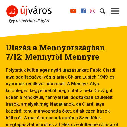
Egy testvéribb világért
Utazás a Mennyországban
7/12: Mennyről Mennyre
Folytatjuk különleges nyári utazásunkat: Fabio Ciardi
atya segítségével végigjárjuk Chiara Lubich 1949-es
nyarának rendkívüli utazását. A Mennyei Atya
különleges kegyelméből megmutatta neki Országát.
Ebben a rendkívüli, fénnyel teli időszakban született
írások, amelyek még kiadatlanok, de Ciardi atya
közelről tanulmányozhatta őket, adják ezen írások
hátterét. A mai állomásunk során a Szentlélek
megtapasztalásáról és a Lélek szeplőtlenné válásáról