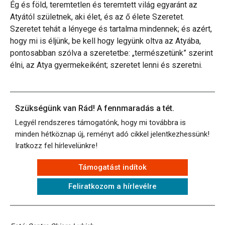
Ég és föld, teremtetlen és teremtett világ egyaránt az
Atyától születnek, aki élet, és az ő élete Szeretet.
Szeretet tehát a lényege és tartalma mindennek; és azért,
hogy mi is éljünk, be kell hogy legyünk oltva az Atyába,
pontosabban szólva a szeretetbe: „természetünk” szerint
élni, az Atya gyermekeiként; szeretet lenni és szeretni.
Szükségünk van Rád! A fennmaradás a tét.
Legyél rendszeres támogatónk, hogy mi továbbra is
minden hétköznap új, reményt adó cikkel jelentkezhessünk!
Iratkozz fel hírlevelünkre!
Támogatást indítok
Feliratkozom a hírlevélre