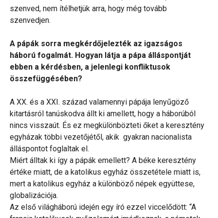
szenved, nem ítélhetjük arra, hogy még tovább
szenvedjen.
A pápák sorra megkérdőjelezték az igazságos
háború fogalmát. Hogyan látja a pápa álláspontját
ebben a kérdésben, a jelenlegi konfliktusok
összefüggésében?
A XX. és a XXI. század valamennyi pápája lenyűgöző
kitartásról tanúskodva állt ki amellett, hogy a háborúból
nincs visszaút. És ez megkülönbözteti őket a keresztény
egyházak többi vezetőjétől, akik gyakran nacionalista
álláspontot foglaltak el.
Miért álltak ki így a pápák emellett? A béke keresztény
értéke miatt, de a katolikus egyház összetétele miatt is,
mert a katolikus egyház a különböző népek együttese,
globalizációja.
Az első világháború idején egy író ezzel viccelődött: “A