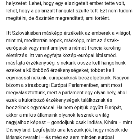
helyzetet. Lehet, hogy egy elszigetelt ember tette volt,
lehet, hogy a polarizált hangulat szülte tett. Ezt nem tudom
megítélni, de őszintén megrendített, ami történt.
Itt Szlovákiában másképp érzékelik az emberek a világot,
mint mi, mediterrán népek, másképp, mint az észak-
európaiak vagy mint amilyen a német-francia karoling
életérzés. Itt van egyfajta közép-európai látásmód,
másfajta érzékenység, s nekünk össze kell hangolnunk
ezeket a különböző érzékenységeket, többet kell
egymással nekünk, európaiaknak beszélgetnünk. Nagyon
bízom a strasbourgi Európai Parlamentben, amit most
megválasztottunk, mert a parlament egy olyan hely, ahol
ezek a különböző érzékenységek találkoznak és
beszélnek egymással. Ha nem építjük együtt Európát,
akkor a mi kis államaink olyanok lesznek a világ
nagyjaihoz képest – gondoljunk csak Indiára, Kínára – mint
Disneyland. Legfeljebb arra leszünk jók, hogy mások ide
járjanak nyaralni – és még ez sem minden európai