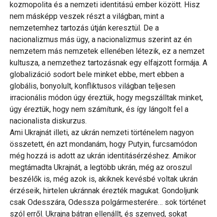
kozmopolita és a nemzeti identitású ember között. Hisz
nem másképp veszek részt a világban, mint a
nemzetemhez tartozás útján keresztül. De a
nacionalizmus más ügy, a nacionalizmus szerint az én
nemzetem más nemzetek ellenében létezik, ez a nemzet
kultusza, a nemzethez tartozásnak egy elfajzott formája. A
globalizáció sodort bele minket ebbe, mert ebben a
globális, bonyolult, konfliktusos világban teljesen
irracionális módon úgy éreztük, hogy megszálltak minket,
úgy éreztük, hogy nem számítunk, és így lángolt fel a
nacionalista diskurzus.
Ami Ukrajnát illeti, az ukrán nemzeti történelem nagyon
összetett, én azt mondanám, hogy Putyin, furcsamódon
még hozzá is adott az ukrán identitásérzéshez. Amikor
megtámadta Ukrajnát, a legtöbb ukrán, még az oroszul
beszélők is, még azok is, akiknek kevésbé voltak ukrán
érzéseik, hirtelen ukránnak érezték magukat. Gondoljunk
csak Odesszára, Odessza polgármesterére… sok történet
szól erről. Ukrajna bátran ellenállt, és szenved, sokat