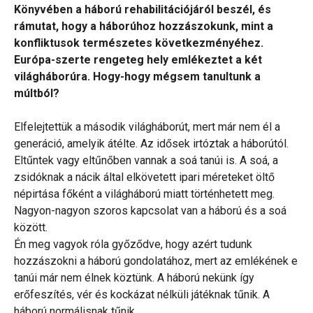
Könyvében a háború rehabilitációjáról beszél, és
rámutat, hogy a háborúhoz hozzászokunk, mint a
konfliktusok természetes következményéhez.
Európa-szerte rengeteg hely emlékeztet a két
világháborúra. Hogy-hogy mégsem tanultunk a
múltból?
Elfelejtettük a második világháborút, mert már nem él a
generáció, amelyik átélte. Az idősek irtóztak a háborútól.
Eltűntek vagy eltűnőben vannak a soá tanúi is. A soá, a
zsidóknak a nácik által elkövetett ipari méreteket öltő
népirtása főként a világháború miatt történhetett meg.
Nagyon-nagyon szoros kapcsolat van a háború és a soá
között.
Én meg vagyok róla győződve, hogy azért tudunk
hozzászokni a háború gondolatához, mert az emlékének e
tanúi már nem élnek köztünk. A háború nekünk így
erőfeszítés, vér és kockázat nélküli játéknak tűnik. A
háború normálisnak tűnik.