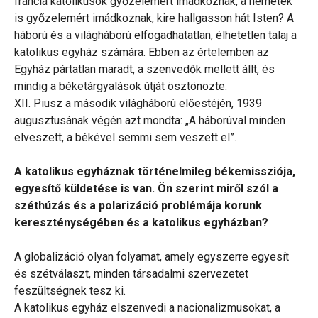
francia katolikusok győzelemért imádkoznak, a németek
is győzelemért imádkoznak, kire hallgasson hát Isten? A
háború és a világháború elfogadhatatlan, élhetetlen talaj a
katolikus egyház számára. Ebben az értelemben az
Egyház pártatlan maradt, a szenvedők mellett állt, és
mindig a béketárgyalások útját ösztönözte.
XII. Piusz a második világháború előestéjén, 1939
augusztusának végén azt mondta: „A háborúval minden
elveszett, a békével semmi sem veszett el”.
A katolikus egyháznak történelmileg békemissziója,
egyesítő küldetése is van. Ön szerint miről szól a
széthúzás és a polarizáció problémája korunk
kereszténységében és a katolikus egyházban?
A globalizáció olyan folyamat, amely egyszerre egyesít
és szétválaszt, minden társadalmi szervezetet
feszültségnek tesz ki.
A katolikus egyház elszenvedi a nacionalizmusokat, a