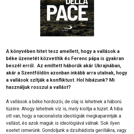
A könyvében hitet tesz amellett, hogy a vallások a
béke üzenetét közvetítik és Ferenc pápa is gyakran
beszél erről. Az említett háborúk akár Ukrajnában,
akár a Szentföldön azonban inkább arra utalnak, hogy
a vallások szítják a konfliktust. Hol hibázunk? Mi
használjuk rosszul a vallást?
A vallások a béke hordozói, de olaj is lehetnek a háború
tüzére. Ahogy lehetnek víz is, mely kioltja a tüzet. A hiba
ott van, hogy a nacionalista ideológiák megkaparintják a
vallást, és azok maguk is ideológiává válnak. Sok ilyen
esetet ismerünk. Gondoljunk a dzsihádista gerillákra, vagy