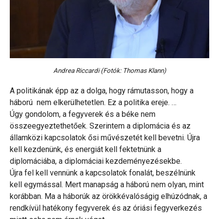
Andrea Riccardi (Fotók: Thomas Klann)
A politikának épp az a dolga, hogy rámutasson, hogy a
háború nem elkerülhetetlen. Ez a politika ereje. …
Úgy gondolom, a fegyverek és a béke nem
összeegyeztethetőek. Szerintem a diplomácia és az
államközi kapcsolatok ősi művészetét kell bevetni. Újra
kell kezdenünk, és energiát kell fektetnünk a
diplomáciába, a diplomáciai kezdeményezésekbe.
Újra fel kell vennünk a kapcsolatok fonalát, beszélnünk
kell egymással. Mert manapság a háború nem olyan, mint
korábban. Ma a háborúk az örökkévalóságig elhúzódnak, a
rendkívül hatékony fegyverek és az óriási fegyverkezés