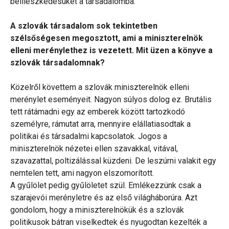
beilleszkedésüket a társadalomba.
A szlovák társadalom sok tekintetben
szélsőségesen megosztott, ami a miniszterelnök
elleni merénylethez is vezetett. Mit üzen a könyve a
szlovák társadalomnak?
Közelről követtem a szlovák miniszterelnök elleni
merénylet eseményeit. Nagyon súlyos dolog ez. Brutális
tett rátámadni egy az emberek között tartozkodó
személyre, rámutat arra, mennyire elállatiasodtak a
politikai és társadalmi kapcsolatok. Jogos a
miniszterelnök nézetei ellen szavakkal, vitával,
szavazattal, poltizálással küzdeni. De leszúrni valakit egy
nemtelen tett, ami nagyon elszomorított.
A gyűlölet pedig gyűlöletet szül. Emlékezzünk csak a
szarajevói merényletre és az első világháborúra. Azt
gondolom, hogy a miniszterelnökük és a szlovák
politikusok bátran viselkedtek és nyugodtan kezelték a