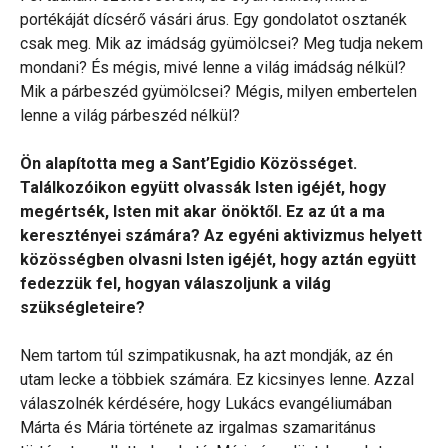
portékáját dícsérő vásári árus. Egy gondolatot osztanék
csak meg. Mik az imádság gyümölcsei? Meg tudja nekem
mondani? És mégis, mivé lenne a világ imádság nélkül?
Mik a párbeszéd gyümölcsei? Mégis, milyen embertelen
lenne a világ párbeszéd nélkül?
Ön alapította meg a Sant’Egidio Közösséget.
Találkozóikon együtt olvassák Isten igéjét, hogy
megértsék, Isten mit akar önöktől. Ez az út a ma
keresztényei számára? Az egyéni aktivizmus helyett
közösségben olvasni Isten igéjét, hogy aztán együtt
fedezzük fel, hogyan válaszoljunk a világ
szükségleteire?
Nem tartom túl szimpatikusnak, ha azt mondják, az én
utam lecke a többiek számára. Ez kicsinyes lenne. Azzal
válaszolnék kérdésére, hogy Lukács evangéliumában
Márta és Mária története az irgalmas szamaritánus