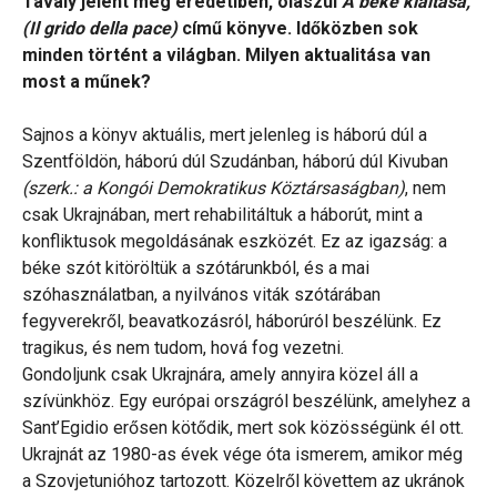
Tavaly jelent meg eredetiben, olaszul
A béke kiáltása,
(Il grido della pace)
című könyve. Időközben sok
minden történt a világban. Milyen aktualitása van
most a műnek?
Sajnos a könyv aktuális, mert jelenleg is háború dúl a
Szentföldön, háború dúl Szudánban, háború dúl Kivuban
(szerk.: a Kongói Demokratikus Köztársaságban)
, nem
csak Ukrajnában, mert rehabilitáltuk a háborút, mint a
konfliktusok megoldásának eszközét. Ez az igazság: a
béke szót kitöröltük a szótárunkból, és a mai
szóhasználatban, a nyilvános viták szótárában
fegyverekről, beavatkozásról, háborúról beszélünk. Ez
tragikus, és nem tudom, hová fog vezetni.
Gondoljunk csak Ukrajnára, amely annyira közel áll a
szívünkhöz. Egy európai országról beszélünk, amelyhez a
Sant’Egidio erősen kötődik, mert sok közösségünk él ott.
Ukrajnát az 1980-as évek vége óta ismerem, amikor még
a Szovjetunióhoz tartozott. Közelről követtem az ukránok