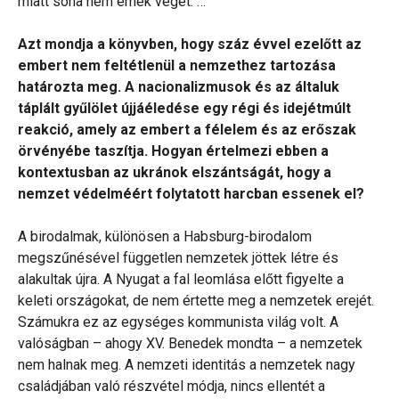
miatt soha nem érnek véget. …
Azt mondja a könyvben, hogy száz évvel ezelőtt az
embert nem feltétlenül a nemzethez tartozása
határozta meg. A nacionalizmusok és az általuk
táplált gyűlölet újjáéledése egy régi és idejétmúlt
reakció, amely az embert a félelem és az erőszak
örvényébe taszítja. Hogyan értelmezi ebben a
kontextusban az ukránok elszántságát, hogy a
nemzet védelméért folytatott harcban essenek el?
A birodalmak, különösen a Habsburg-birodalom
megszűnésével független nemzetek jöttek létre és
alakultak újra. A Nyugat a fal leomlása előtt figyelte a
keleti országokat, de nem értette meg a nemzetek erejét.
Számukra ez az egységes kommunista világ volt. A
valóságban – ahogy XV. Benedek mondta – a nemzetek
nem halnak meg. A nemzeti identitás a nemzetek nagy
családjában való részvétel módja, nincs ellentét a