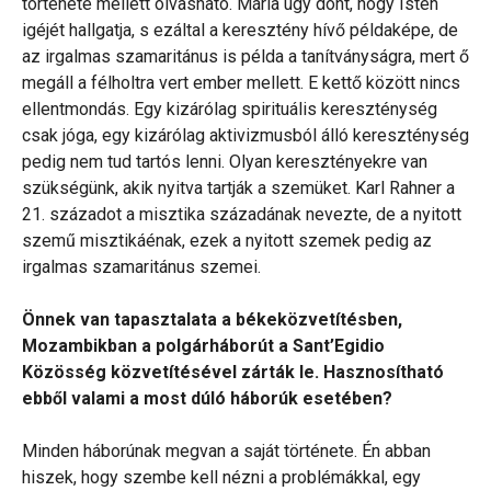
története mellett olvasható. Mária úgy dönt, hogy Isten
igéjét hallgatja, s ezáltal a keresztény hívő példaképe, de
az irgalmas szamaritánus is példa a tanítványságra, mert ő
megáll a félholtra vert ember mellett. E kettő között nincs
ellentmondás. Egy kizárólag spirituális kereszténység
csak jóga, egy kizárólag aktivizmusból álló kereszténység
pedig nem tud tartós lenni. Olyan keresztényekre van
szükségünk, akik nyitva tartják a szemüket. Karl Rahner a
21. századot a misztika századának nevezte, de a nyitott
szemű misztikáénak, ezek a nyitott szemek pedig az
irgalmas szamaritánus szemei.
Önnek van tapasztalata a békeközvetítésben,
Mozambikban a polgárháborút a Sant’Egidio
Közösség közvetítésével zárták le. Hasznosítható
ebből valami a most dúló háborúk esetében?
Minden háborúnak megvan a saját története. Én abban
hiszek, hogy szembe kell nézni a problémákkal, egy