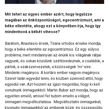
Mit tehet az egyes ember azért, hogy legyőzze
magában az énközpontúságot, egocentrizmust, ami a
béke ellentéte, ahogy ezt a könyvében írja, hogy így
mindenhová a békét vihesse?
Barátom, Anastasio érsek, Tirana ortodox érseke mondja,
hogy a béke ellentéte az egocentrizmus. Ez egy súlyos
probléma, mert mindannyian az énünk kis világának rabjai
vagyunk, és sokan közülünk széttöredeznek, a családok, a
pártok, a szakszervezetek, a közösségek ‘mi’-eire.
Mindenki magányos. A kortárs ember nagyon magányos.
Szeret talán egyedül lenni, és közben szenved attól, hogy
egyedül van. Azt hiszem az igazi megoldás, hogy ki kell
vonulnunk önmagunkból. Martin Buber azt mondja, hogy az
egyetlen emelő, amivel fel tudom emelni a világot,
önmagam megváltoztatása. Megváltoztatni önmagunkat,
kivonulni önmagunkból az emberek közé, és összegyűlni,