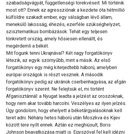
szabadságvágyát, függetlenségi törekvéseit. Mi történik
most ott? Ennek az agressziónak a kezdete óta hétmillió
külföldre szakadt ember, egy válságban lévő állam,
menekülő lakosság, éhezés, ezerféle szükséghelyzet,
szisztematikus bombázások. Tehát egy teljesen
tönkretett ország, amely hősiesen ellenállt, és
megérdemli a békét.
Mit fogunk tenni Ukrajnával? Két nagy forgatókönyv
létezik, az egyik szörnyűbb, mint a másik. Az első
forgatókönyv egy még kiterjedtebb háború, amelyben
európai országok is részt vesznek. A második
forgatókönyv pedig az ukránok cserbenhagyása, az afgán
forgatókönyv szerint. Ne felejtsük el, mi történt
Afganisztánnál: a Nyugat leadta a jelzést az oroszoknak,
hogy nem akar tovább harcolni. Veszélyes az ilyen jelzés.
Úgy gondolom, hogy ehelyett a béketárgyalásoknak kell
teret adni. Néhány hetes háború után Moszkva és Kijev
között tere nyílt ennek. Aztán ez meghiúsult, Boris
Johnson beavatkozása miatt is. Egyszóval fel kell idézni