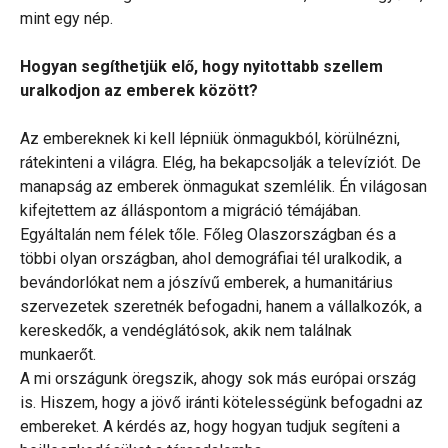
mint egy nép.
Hogyan segíthetjük elő, hogy nyitottabb szellem
uralkodjon az emberek között?
Az embereknek ki kell lépniük önmagukból, körülnézni,
rátekinteni a világra. Elég, ha bekapcsolják a televíziót. De
manapság az emberek önmagukat szemlélik. Én világosan
kifejtettem az álláspontom a migráció témájában.
Egyáltalán nem félek tőle. Főleg Olaszországban és a
többi olyan országban, ahol demográfiai tél uralkodik, a
bevándorlókat nem a jószívű emberek, a humanitárius
szervezetek szeretnék befogadni, hanem a vállalkozók, a
kereskedők, a vendéglátósok, akik nem találnak
munkaerőt.
A mi országunk öregszik, ahogy sok más európai ország
is. Hiszem, hogy a jövő iránti kötelességünk befogadni az
embereket. A kérdés az, hogy hogyan tudjuk segíteni a