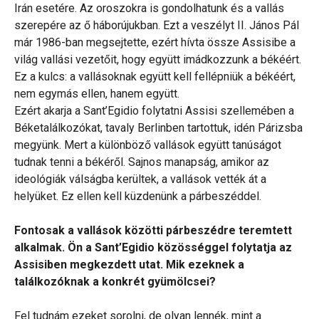
Irán esetére. Az oroszokra is gondolhatunk és a vallás
szerepére az ő háborújukban. Ezt a veszélyt II. János Pál
már 1986-ban megsejtette, ezért hívta össze Assisibe a
világ vallási vezetőit, hogy együtt imádkozzunk a békéért.
Ez a kulcs: a vallásoknak együtt kell fellépniük a békéért,
nem egymás ellen, hanem együtt.
Ezért akarja a Sant’Egidio folytatni Assisi szellemében a
Béketalálkozókat, tavaly Berlinben tartottuk, idén Párizsba
megyünk. Mert a különböző vallások együtt tanúságot
tudnak tenni a békéről. Sajnos manapság, amikor az
ideológiák válságba kerültek, a vallások vették át a
helyüket. Ez ellen kell küzdenünk a párbeszéddel.
Fontosak a vallások közötti párbeszédre teremtett
alkalmak. Ön a Sant’Egidio közösséggel folytatja az
Assisiben megkezdett utat. Mik ezeknek a
találkozóknak a konkrét gyümölcsei?
Fel tudnám ezeket sorolni, de olyan lennék, mint a