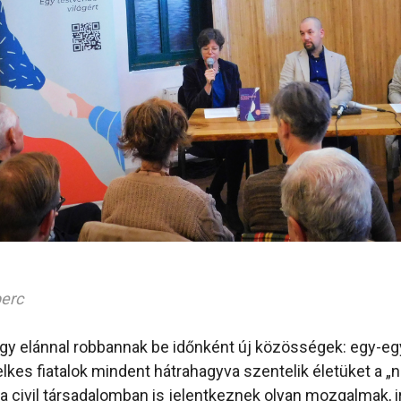
perc
y elánnal robbannak be időnként új közösségek: egy-egy
elkes fiatalok mindent hátrahagyva szentelik életüket a „n
 civil társadalomban is jelentkeznek olyan mozgalmak, i