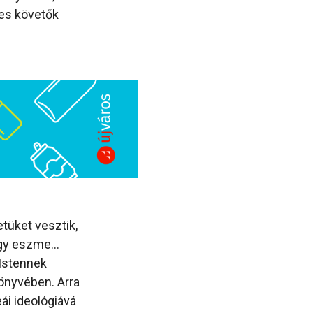
kes követők
etüket vesztik,
nagy eszme…
 Istennek
könyvében. Arra
ái ideológiává