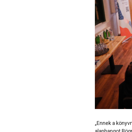
„Ennek a könyvn
alaphangot Bög