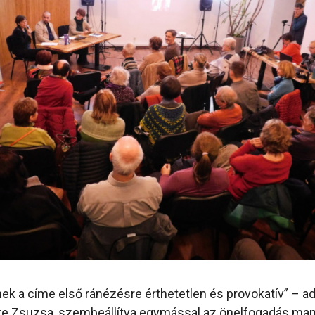
ek a címe első ránézésre érthetetlen és provokatív” – a
re Zsuzsa, szembeállítva egymással az önelfogadás ma