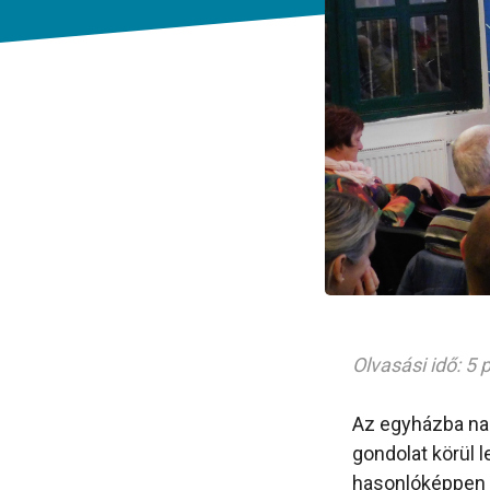
Olvasási idő: 5 
Az egyházba nag
gondolat körül l
hasonlóképpen a