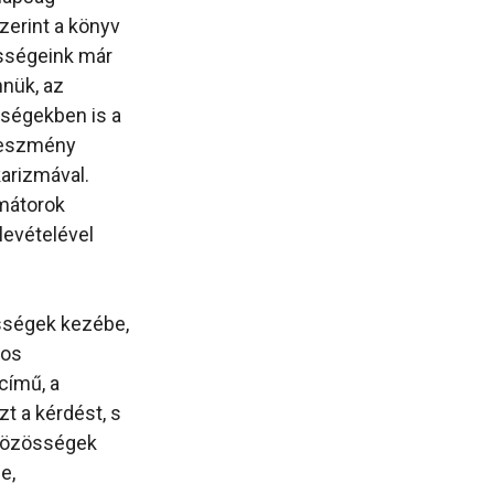
zerint a könyv
össégeink már
nük, az
sségekben is a
z eszmény
karizmával.
rmátorok
levételével
össégek kezébe,
tos
című, a
t a kérdést, s
 közösségek
e,