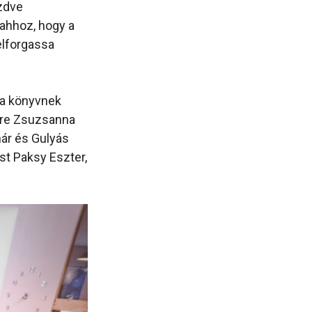
üzdve
 ahhoz, hogy a
elforgassa
 a könyvnek
ögre Zsuzsanna
ár és Gulyás
st Paksy Eszter,