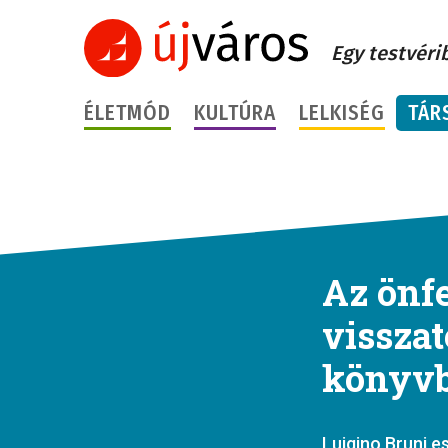
Egy testvéri
ÉLETMÓD
KULTÚRA
LELKISÉG
TÁR
Az önfe
vissza
könyvb
Luigino Bruni e