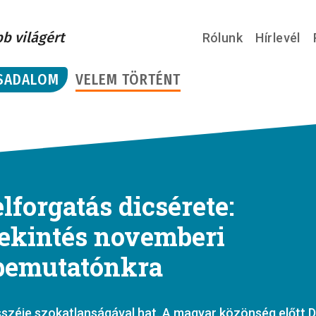
bb világért
Rólunk
Hírlevél
SADALOM
VELEM TÖRTÉNT
lforgatás dicsérete:
tekintés novemberi
emutatónkra
sszéje szokatlanságával hat. A magyar közönség előtt D