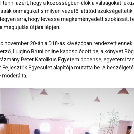
ell tenni azért, hogy a közösségben élők a válságokat lek
ssák önmagukat s milyen vezetői attitűd szükségeltetik
legyen arra, hogy levesse megkeményedett szokásait, f
a megújulás útjára lépjen.
adó november 20-án a D18-as kávézóban rendezett ennek
erző, Luigino Bruni online kapcsolódott be, a könyvet B
 Pázmány Péter Katolikus Egyetem docense, egyetemi tan
z Fejlesztők Egyesület alapítója mutatta be. A beszélgeté
e moderálta.