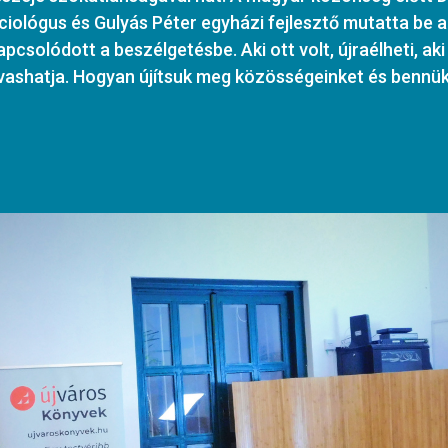
ológus és Gulyás Péter egyházi fejlesztő mutatta be a
apcsolódott a beszélgetésbe. Aki ott volt, újraélheti, ak
olvashatja. Hogyan újítsuk meg közösségeinket és benn