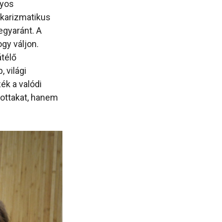
nyos
 karizmatikus
egyaránt. A
gy váljon.
télő
 világi
k a valódi
ottakat, hanem