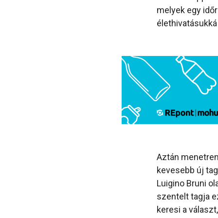
melyek egy időr
élethivatásukká
Aztán menetrends
kevesebb új tag
Luigino Bruni o
szentelt tagja 
keresi a válasz