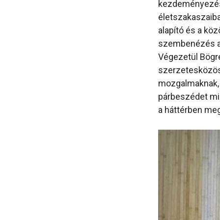
kezdeményezése
életszakaszaiba
alapító és a köz
szembenézés a s
Végezetül Bögr
szerzetesközöss
mozgalmaknak, 
párbeszédet mi
a háttérben meg