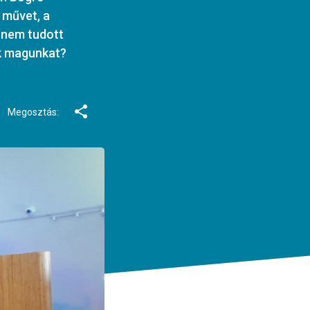
 művet, a
i nem tudott
ük magunkat?
Megosztás: