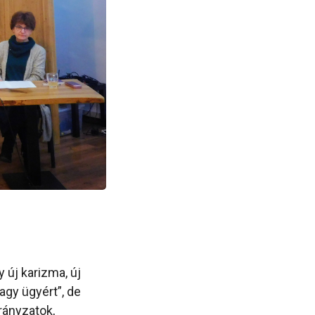
 új karizma, új
agy ügyért”, de
rányzatok,