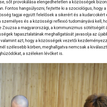
, sőt provokálása elengedhetetlen a közösségek bizo
n. Fontos hangsúlyozni, fejtette ki a szociológus, hogy a
össég tagjai együtt felelősek a sikerért és a kudarcokért 
zemélyes és a közösségi reflexió tudományává kell, ho
e Zsuzsa a magyarországi, a kommunizmus sötétségét á
égek tapasztalatának meghallgatását javasolja az újabb,
valamint azt, hogy a közösségek vezetői kezdeményezzé
nél szélesebb körben, meghallgatva nemcsak a kiválaszt
húzódókat, a széleken lévőket is.