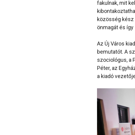
fakulnak, mit k
kibontakoztatha
közösség kész 
önmagát és így 
Az Új Város ki
bemutatót. A sz
szociológus, a
Péter, az Egyhá
a kiadó vezetőj