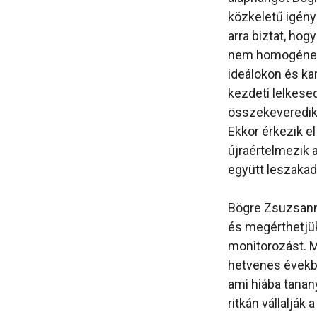
közkeletű igényé
arra biztat, ho
nem homogének,
ideálokon és k
kezdeti lelkesed
összekeveredik 
Ekkor érkezik el
újraértelmezik 
együtt leszakad 
Bögre Zsuzsanna
és megérthetjük
monitorozást. M
hetvenes évekbe
ami hiába tanan
ritkán vállaljá