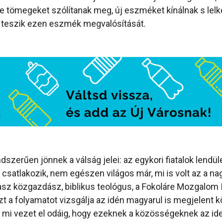
e tömegeket szólítanak meg, új eszméket kínálnak s lel
 teszik ezen eszmék megvalósítását.
zerűen jönnek a válság jelei: az egykori fiatalok lendül
 csatlakozik, nem egészen világos már, mi is volt az a 
lasz közgazdász, biblikus teológus, a Fokoláre Mozgalom
ezt a folyamatot vizsgálja az idén magyarul is megjelent 
t, mi vezet el odáig, hogy ezeknek a közösségeknek az ide