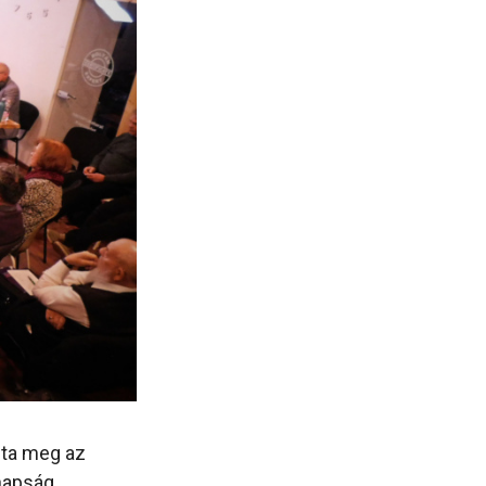
dta meg az
napság