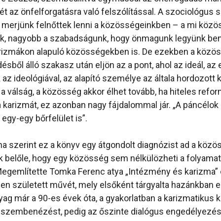
t az önfelforgatásra való felszólítással. A szociológus s
gy merjünk felnőttek lenni a közösségeinkben – a mi köz
 nagyobb a szabadságunk, hogy önmagunk legyünk ben
arizmákon alapuló közösségekben is. De ezekben a közö
ésből álló szakasz után eljön az a pont, ahol az ideál, a
az ideológiával, az alapító személye az általa hordozott 
 a válság, a közösség akkor élhet tovább, ha hiteles refo
a karizmát, ez azonban nagy fájdalommal jár. „A páncélok 
egy-egy bőrfelület is”.
 szerint ez a könyv egy átgondolt diagnózist ad a köz
 belőle, hogy egy közösség sem nélkülözheti a folyama
egemlítette Tomka Ferenc atya „Intézmény és karizma” 
n született művét, mely elsőként tárgyalta hazánkban ez
yag már a 90-es évek óta, a gyakorlatban a karizmatikus
k a szembenézést, pedig az őszinte dialógus engedélyezés