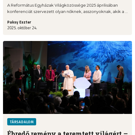
A Református Egyházak Világközössége 2025 áprilisában
konferenciát szervezett olyan nőknek, asszonyoknak, akik a ...
Paksy Eszter
2025. október 24.
TÁRSADALOM
Ébredő remény a teremtett világért –