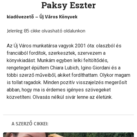
Paksy Eszter
kiadóvezető – Új Város Könyvek
Jelenleg 85 cikke olvasható oldalunkon
Az Új Város munkatársa vagyok 2001 óta: olaszból és
franciából fordítok, szerkesztek, szervezem a
könyvkiadást. Munkám egyben lelki feltöltődés,
rengeteget épültem Chiara Lubich, Igino Giordani és a
többi szerző műveiből, akiket fordíthattam. Olykor magam
is tollat ragadok. Minden pozitív visszajelzés megerősít
abban, hogy ma is érdemes igényes szövegeket
közvetíteni. Olvasás nélkül sivár lenne az életünk.
A SZERZŐ CIKKEI: