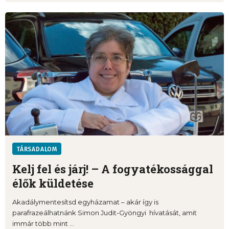
TÁRSADALOM
Kelj fel és járj! – A fogyatékossággal
élők küldetése
Akadálymentesítsd egyházamat – akár így is
parafrazeálhatnánk Simon Judit-Gyöngyi hívatását, amit
immár több mint ...