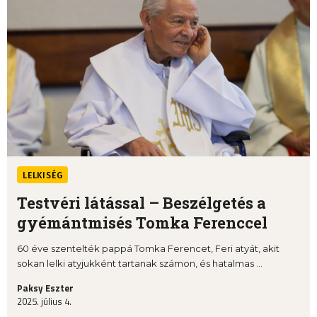
LELKISÉG
Testvéri látással – Beszélgetés a
gyémántmisés Tomka Ferenccel
60 éve szentelték pappá Tomka Ferencet, Feri atyát, akit
sokan lelki atyjukként tartanak számon, és hatalmas ...
Paksy Eszter
2025. július 4.