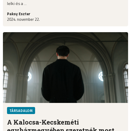
lelki és a ...
Paksy Eszter
2024. november 22.
TÁRSADALOM
A Kalocsa-Kecskeméti
egyházmegyében szeretnék most