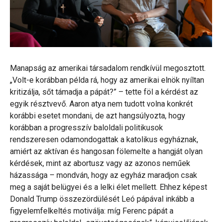
Manapság az amerikai társadalom rendkívül megosztott.
„Volt-e korábban példa rá, hogy az amerikai elnök nyíltan
kritizálja, sőt támadja a pápát?” – tette föl a kérdést az
egyik résztvevő. Aaron atya nem tudott volna konkrét
korábbi esetet mondani, de azt hangsúlyozta, hogy
korábban a progresszív baloldali politikusok
rendszeresen odamondogattak a katolikus egyháznak,
amiért az aktívan és hangosan fölemelte a hangját olyan
kérdések, mint az abortusz vagy az azonos neműek
házassága – mondván, hogy az egyház maradjon csak
meg a saját belügyei és a lelki élet mellett. Ehhez képest
Donald Trump összezördülését Leó pápával inkább a
figyelemfelkeltés motiválja: míg Ferenc pápát a