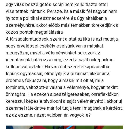
egy vitás beszélgetés során nem kellő tisztelettel
viseltetnek irántunk. Persze, ha a másik fél nagyon nem
nyitott a politikai eszmecserére és úgy általában a
személyünkre, akkor előbb más témákban törekedjünk a
közös pontok megtalálására.
A társadalomtudósok szerint a statisztika is azt mutatja,
hogy érveléssel csekély esélyünk van a másikat
meggyőzni, mivel a véleményünket sokszor az
identitásunk határozza meg, ezért a saját önképünkön
kellene változtatni. Ha viszont szeretetkapcsolatba
lépünk egymással, elmélyítjük a bizalmat, akkor arra
érdemes fókuszálni, hogy a másik mit élt át, mi a
története, változott-e valaha a véleménye, hogyan tekint
önmagára. Ha ezeken a beszélgetéseken, önreflexiókon
keresztül képes eltávolodni a saját véleményétől, akkor új
szemmel rátekintve már föl tudja tenni magának a kérdést:
ez az eszme, nézet valóban én vagyok-e?