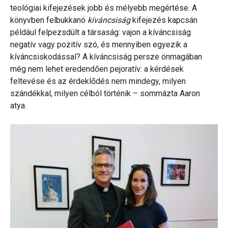
teológiai kifejezések jobb és mélyebb megértése. A
könyvben felbukkanó
kíváncsiság
kifejezés kapcsán
például felpezsdült a társaság: vajon a kíváncsiság
negatív vagy pozitív szó, és mennyiben egyezik a
kíváncsiskodással? A kíváncsiság persze önmagában
még nem lehet eredendően pejoratív: a kérdések
feltevése és az érdeklődés nem mindegy, milyen
szándékkal, milyen célból történik – sommázta Aaron
atya.