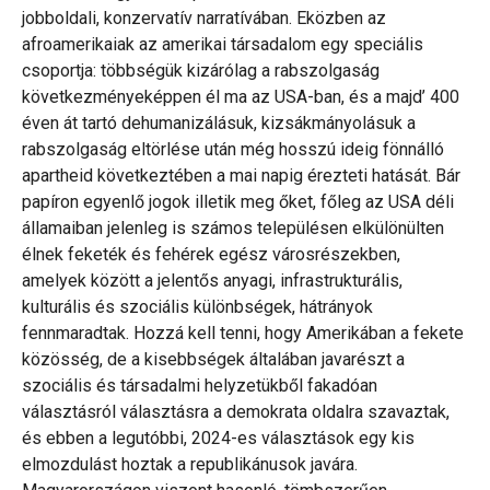
jobboldali, konzervatív narratívában. Eközben az
afroamerikaiak az amerikai társadalom egy speciális
csoportja: többségük kizárólag a rabszolgaság
következményeképpen él ma az USA-ban, és a majd’ 400
éven át tartó dehumanizálásuk, kizsákmányolásuk a
rabszolgaság eltörlése után még hosszú ideig fönnálló
apartheid következtében a mai napig érezteti hatását. Bár
papíron egyenlő jogok illetik meg őket, főleg az USA déli
államaiban jelenleg is számos településen elkülönülten
élnek feketék és fehérek egész városrészekben,
amelyek között a jelentős anyagi, infrastrukturális,
kulturális és szociális különbségek, hátrányok
fennmaradtak. Hozzá kell tenni, hogy Amerikában a fekete
közösség, de a kisebbségek általában javarészt a
szociális és társadalmi helyzetükből fakadóan
választásról választásra a demokrata oldalra szavaztak,
és ebben a legutóbbi, 2024-es választások egy kis
elmozdulást hoztak a republikánusok javára.