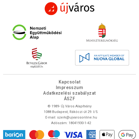
Kapcsolat
Impresszum
Adatkezelési szabályzat
ÁSZF
© 1989- Új Város Alapítvány
1088 Budapest, Rákóczi út 29. I/5.
E-mail:
szerk@ujvarosonline.hu
Adószám: 18041930-1-42