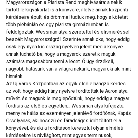
Magyarországon a Piarista Rend meghívására: a nekik
tartott lelkigyakorlat is a könyvére, illetve annak központi
kérdéseire épült, és örömmel tudtuk meg, hogy a kötetet
több plébánián és egy piarista gimnáziumban is
feldolgozták. Wessman atya szeretettel és elismeréssel
beszélt Magyarországról. Szerinte annak oka, hogy eddig
csak egy ilyen kis ország nyelvén jelent meg a könyve
annak tudható be, hogy a magyarok szeretik maguk
számára magasabbra tenni a lécet. Ő úgy érzékeli,
nagyobb hatásunk van a világra nekünk, magyaroknak, mint
hinnénk…
Az Új Város Központban az egyik első elhangzó kérdés
az volt, hogy eddig hány nyelvre fordították le Aaron atya
művét, és magunk is meglepődtünk, hogy eddig a magyar
fordítás az első és egyetlen… Wessman atya kifejezte,
mennyire hálás az eseményen jelenlévő fordítónak, Kapás
Orsolyának, aki hosszú és fáradságos időt töltött el a
könyvével, és aki a fordításon keresztül olyan elméleti
kérdésekre is rávilágított, mint egyes terminusok,