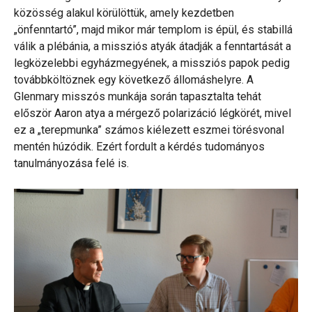
közösség alakul körülöttük, amely kezdetben
„önfenntartó”, majd mikor már templom is épül, és stabillá
válik a plébánia, a missziós atyák átadják a fenntartását a
legközelebbi egyházmegyének, a missziós papok pedig
továbbköltöznek egy következő állomáshelyre. A
Glenmary misszós munkája során tapasztalta tehát
először Aaron atya a mérgező polarizáció légkörét, mivel
ez a „terepmunka” számos kiélezett eszmei törésvonal
mentén húzódik. Ezért fordult a kérdés tudományos
tanulmányozása felé is.