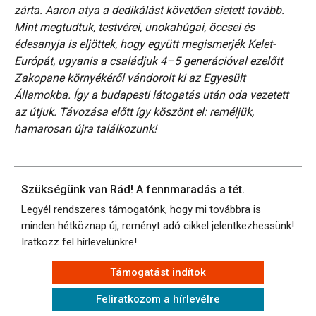
zárta. Aaron atya a dedikálást követően sietett tovább.
Mint megtudtuk, testvérei, unokahúgai, öccsei és
édesanyja is eljöttek, hogy együtt megismerjék Kelet-
Európát, ugyanis a családjuk 4–5 generációval ezelőtt
Zakopane környékéről vándorolt ki az Egyesült
Államokba. Így a budapesti látogatás után oda vezetett
az útjuk. Távozása előtt így köszönt el: reméljük,
hamarosan újra találkozunk!
Szükségünk van Rád! A fennmaradás a tét.
Legyél rendszeres támogatónk, hogy mi továbbra is
minden hétköznap új, reményt adó cikkel jelentkezhessünk!
Iratkozz fel hírlevelünkre!
Támogatást indítok
Feliratkozom a hírlevélre