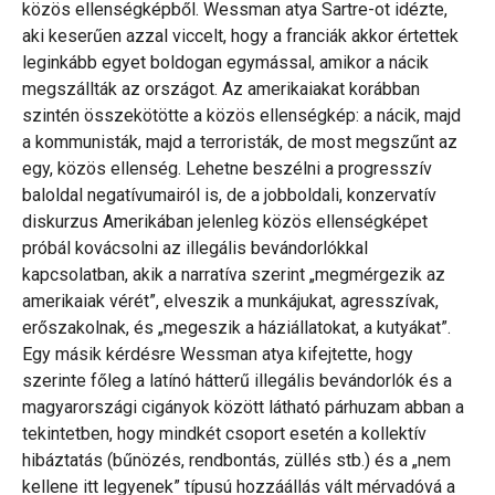
közös ellenségképből. Wessman atya Sartre-ot idézte,
aki keserűen azzal viccelt, hogy a franciák akkor értettek
leginkább egyet boldogan egymással, amikor a nácik
megszállták az országot. Az amerikaiakat korábban
szintén összekötötte a közös ellenségkép: a nácik, majd
a kommunisták, majd a terroristák, de most megszűnt az
egy, közös ellenség. Lehetne beszélni a progresszív
baloldal negatívumairól is, de a jobboldali, konzervatív
diskurzus Amerikában jelenleg közös ellenségképet
próbál kovácsolni az illegális bevándorlókkal
kapcsolatban, akik a narratíva szerint „megmérgezik az
amerikaiak vérét”, elveszik a munkájukat, agresszívak,
erőszakolnak, és „megeszik a háziállatokat, a kutyákat”.
Egy másik kérdésre Wessman atya kifejtette, hogy
szerinte főleg a latínó hátterű illegális bevándorlók és a
magyarországi cigányok között látható párhuzam abban a
tekintetben, hogy mindkét csoport esetén a kollektív
hibáztatás (bűnözés, rendbontás, züllés stb.) és a „nem
kellene itt legyenek” típusú hozzáállás vált mérvadóvá a