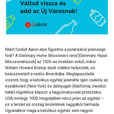
Miért fordult Aaron atya figyelme a polarizáció jelensége
felé? A Glenmary Home Missioners rend [Glenmary Hazai
Misszionáriusok] az 1920-as években indult, mikor
William Howard Bishop atyát vidékre helyezték, és
beleszeretett a rurális Amerikába. Megtapasztalta
viszont, hogy a katolikus egyház jelenléte igen csekély az
északkeleti (New York) és délnyugati (Kalifornia, mexikói
határ) régiókhoz képest: a hagyományosan protestáns
USA mintegy 1000 megyéjében nincs jelen az egyház –
ez a terület az ország területének nagyjából harmada.
Ugyanakkor maga a katolikus egyház sem nagyon