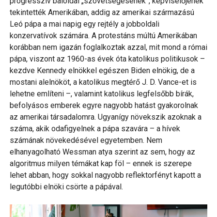
progresszív baloldal „szövetségesének”, képviselőjének
tekintették Amerikában, addig az amerikai származású
Leó pápa a mai napig egy rejtély a jobboldali
konzervatívok számára. A protestáns múltú Amerikában
korábban nem igazán foglalkoztak azzal, mit mond a római
pápa, viszont az 1960-as évek óta katolikus politikusok –
kezdve Kennedy elnökkel egészen Biden elnökig, de a
mostani alelnököt, a katolikus megtérő J. D. Vance-et is
lehetne említeni –, valamint katolikus legfelsőbb bírák,
befolyásos emberek egyre nagyobb hatást gyakorolnak
az amerikai társadalomra. Ugyanígy növekszik azoknak a
száma, akik odafigyelnek a pápa szavára – a hívek
számának növekedésével egyetemben. Nem
elhanyagolható Wessman atya szerint az sem, hogy az
algoritmus milyen témákat kap föl – ennek is szerepe
lehet abban, hogy sokkal nagyobb reflektorfényt kapott a
legutóbbi elnöki csörte a pápával.