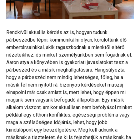
Rendkívül aktuális kérdés az is, hogyan tudunk
párbeszédbe lépni, kommunikálni olyan, körülöttünk élő
embertársainkkal, akik ragaszkodnak a mienktől eltérő
nézeteikhez, és minket személyünkben sem fogadnak el.
Aaron atya a könyvében is gyakorlati javaslatokat tesz a
párbeszéd és a másik meghallgatására. Hangsúlyozta,
hogy a párbeszéd nem mindig lehetséges, főleg, ha a
másik fél nem nyitott rá: bizonyos kérdéseket muszáj
elnapolni már csak amiatt is, mert lehet, hogy éppen mi
magunk sem vagyunk befogadó állapotban. Egy másik
alkalom viszont, amikor aktuálisan nem befolyásol minket
például egy otthoni konfliktus, egészségi probléma vagy
maga a szélsőséges időjárás, lehet, hogy jobb
kiindulópont egy beszélgetésre. Meg kell adnunk a
másiknak a tiszteletet, és ki is fejezhetjük a másiknak, ha