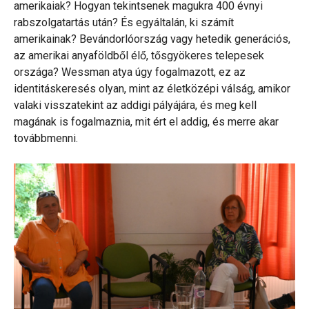
amerikaiak? Hogyan tekintsenek magukra 400 évnyi
rabszolgatartás után? És egyáltalán, ki számít
amerikainak? Bevándorlóország vagy hetedik generációs,
az amerikai anyaföldből élő, tősgyökeres telepesek
országa? Wessman atya úgy fogalmazott, ez az
identitáskeresés olyan, mint az életközépi válság, amikor
valaki visszatekint az addigi pályájára, és meg kell
magának is fogalmaznia, mit ért el addig, és merre akar
továbbmenni.