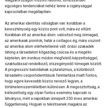
Magyarországon viszont hasonló, tömbszerűen
egységes tendenciákat nehéz lenne a cigánysággal
kapcsolatban megállapítani.
Az amerikai identitás válságban van: korábban a
kereszténység egy közös pont volt, mára ez eltűnt.
Korábban élt az amerikai álom: valósítsd meg önmagad,
az amerikaiak pionírok, határ a csillagos ég, mára viszont
az amerikai álom elérhetetlenné vált: óriási szakadék
tátong a társadalom kőgazdag csúcsa és a megélni
képtelen, ám ironikus módon megfelelő képzettséggel,
szaktudással rendelkező, elszegényedő tömegek között.
A progresszív baloldalnak a pluralizmus, a különböző
társadalmi csoportidentitások fenntartása miatt fontos,
hogy egyre kevesebb közös nevező legyen, a
történelemszemléletben különösen. A megosztottság, a
kiélezettség egy olyan fontos esemény kapcsán is
látványos, mint a napokban ünnepelt 250 éves amerikai
függetlenség. Hogyan is tekintsenek magukra az