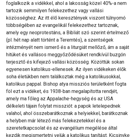
foglalkozik a vidékkel, ahol a lakosság közel 40%-a nem
tartozik semmilyen felekezethez vagy vallási
közösséghez. Az itt élő keresztények viszont túlnyomó
többségében az evangelikál felekezethez tartoznak,
amely egy neoprotestáns, a Bibliát szó szerint értelmező
(pl. hét nap alatt történt a Teremtés), a szentségek
intézményét nem ismerő és a liturgiát mellőző, ám a saját
hitüket és vallásos meggyőződésüket rendkívül buzgón
terjesztő és kifejező vallási közösség. Közöttük sokan
egyenesen katolikus-ellenesek. Az ilyen vidékeken élők
soha életükben nem találkoztak még a katolikusokkal,
katolikus pappal. Bishop atya missziós területként fogta
föl ezt a vidéket, és 1938-ban megalapította rendjét,
amely ma főleg az Appalache-hegység és az USA
délkeleti tájain folytat missziót: a papok letelepednek
valahol, ahol összebarátkoznak a helyiekkel, barátkoznak
a helyben már létező más felekezetekkel és a
szeretetkapcsolat és az evangélium megélése által
kezdik megismertetni velük a katolikus tanítást. Kicsinyke