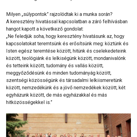
Milyen „súlypontok” rajzolódtak ki a munka során?
A keresztény hivatással kapcsolatban a záró felhívásban
hangot kapott a következő gondolat:
„Ne feledjük soha, hogy keresztény hivatásunk az, hogy
kapcsolatokat teremtsünk és erősítsünk meg: köztünk és
Isten egész teremtése között, hitünk és cselekedeteink
között, teológiánk és lelkiségünk között, mondanivalónk
és tetteink között, tudomány és vallás között,
meggyőződésünk és minden tudományág között,
szentségi közösségünk és társadalmi lelkiismeretünk
között, nemzedékünk és a jövő nemzedékek között, két
egyházunk között, de más egyházakkal és más
hitközösségekkel is.”