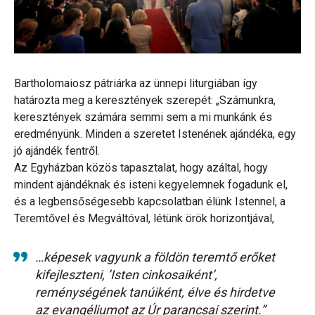
Bartholomaiosz pátriárka az ünnepi liturgiában így
határozta meg a keresztények szerepét: „Számunkra,
keresztények számára semmi sem a mi munkánk és
eredményünk. Minden a szeretet Istenének ajándéka, egy
jó ajándék fentről.
Az Egyházban közös tapasztalat, hogy azáltal, hogy
mindent ajándéknak és isteni kegyelemnek fogadunk el,
és a legbensőségesebb kapcsolatban élünk Istennel, a
Teremtővel és Megváltóval, létünk örök horizontjával,
…képesek vagyunk a földön teremtő erőket
kifejleszteni, ’Isten cinkosaiként’,
reménységének tanúiként, élve és hirdetve
az evangéliumot az Úr parancsai szerint.”