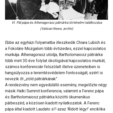
VI. Pál pápa és Athenagorasz pátriárka történelmi találkozása
(Vatican News, archív)
Ebbe az egyházi folyamatba illeszkedik Chiara Lubich és
a Fokoláre Mozgalom több évtizedes, ezzel kapcsolatos
munkája. Athenagorasz utódja, Bartholomaiosz pátriárka
több mint 30 éve folytat ökológiával kapcsolatos munkát,
számos konferencián felszólalt illetve üzeneteiben is
hangsúlyozza a teremtésvédelem fontosságát, ezért is
nevezik őt „zöld pátriárkának”.
A rendezvény nem egyedülálló esemény, megelőzte négy
másik Halki Summit konferencia, valamint a Ferenc pápa
és Bartholomaiosz pátriárka közötti ökumenikus
párbeszéd, a közösen kiadott nyilatkozatok. A Ferenc
pápa által kiadott Laudato si’! azaz ’Áldott légy!’ enciklika