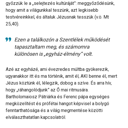
győzzük le a „selejtezés kultúráját”: meggyőződésünk,
hogy amit a világunkkal teszünk, azt legkisebb
testvéreinkkel, és általuk Jézusnak tesszük (v.ö. Mt
25,40).
Ezen a találkozón a Szentlélek működését
tapasztaltam meg, és számomra
különösen is „egyház-élmény” volt.
Azé az egyházé, ami évezredes múltba gyökerezik,
ugyanakkor itt és ma történik, amit él, AKI benne él, mert
Jézus köztünk él, lélegzik, dobog a szíve. És arra hív,
hogy „ráhangolódjunk” az Ő mai ritmusára.
Bartholomaiosz Pátriárka és Ferenc pápa egységes
megközelítést és prófétai hangot képvisel a bolygó
fenntarthatósága és a világ megmentése közötti
elválaszthatatlan kapcsolatról.