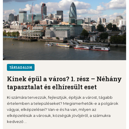
TÁRSADALOM
Kinek épül a város? 1. rész – Néhány
tapasztalat és elhíresült eset
Ki számára tervezzük, fejlesztjük, építjük a várost, tágabb
értelemben a településeket? Megismerhetők-e a polgárok
vágyai, elképzelései? Van-e és ha van, milyen az
elképzelésük a városuk, községük jövőjéről, a számukra
kedvező ...