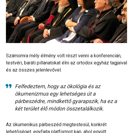
Számomra mély élmény volt részt venni a konferencián,
testvéri, baráti pillanatokat élni az ortodox egyház tagjaival
és az összes jelenlevővel.
Felfedeztem, hogy az ökológia és az
ökumenizmus egy lehetséges út a
párbeszédre, mindkettő gyarapszik, ha ez a
két terület élő módon összetalálkozik.
Az ökumenikus párbeszéd megtestesül, konkrét
lehetőséget, egyfajta platformot kap, ahol együtt