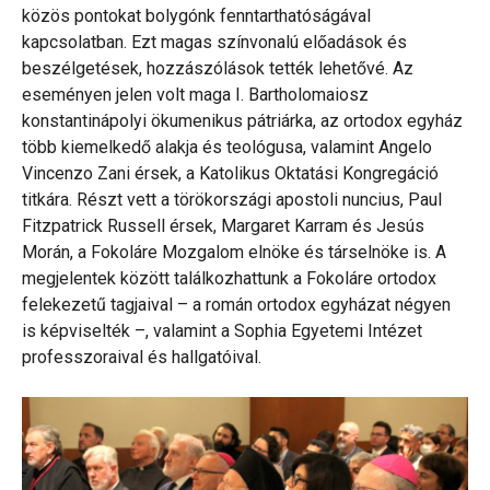
közös pontokat bolygónk fenntarthatóságával
kapcsolatban. Ezt magas színvonalú előadások és
beszélgetések, hozzászólások tették lehetővé. Az
eseményen jelen volt maga I. Bartholomaiosz
konstantinápolyi ökumenikus pátriárka, az ortodox egyház
több kiemelkedő alakja és teológusa, valamint Angelo
Vincenzo Zani érsek, a Katolikus Oktatási Kongregáció
titkára. Részt vett a törökországi apostoli nuncius, Paul
Fitzpatrick Russell érsek, Margaret Karram és Jesús
Morán, a Fokoláre Mozgalom elnöke és társelnöke is. A
megjelentek között találkozhattunk a Fokoláre ortodox
felekezetű tagjaival – a román ortodox egyházat négyen
is képviselték –, valamint a Sophia Egyetemi Intézet
professzoraival és hallgatóival.