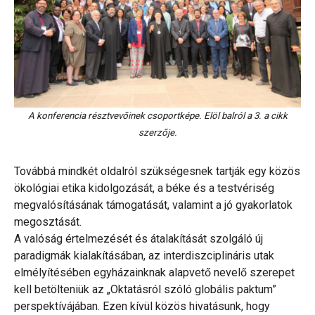
A konferencia résztvevőinek csoportképe. Elöl balról a 3. a cikk
szerzője.
Továbbá mindkét oldalról szükségesnek tartják egy közös
ökológiai etika kidolgozását, a béke és a testvériség
megvalósításának támogatását, valamint a jó gyakorlatok
megosztását.
A valóság értelmezését és átalakítását szolgáló új
paradigmák kialakításában, az interdiszciplináris utak
elmélyítésében egyházainknak alapvető nevelő szerepet
kell betölteniük az „Oktatásról szóló globális paktum”
perspektívájában. Ezen kívül közös hivatásunk, hogy