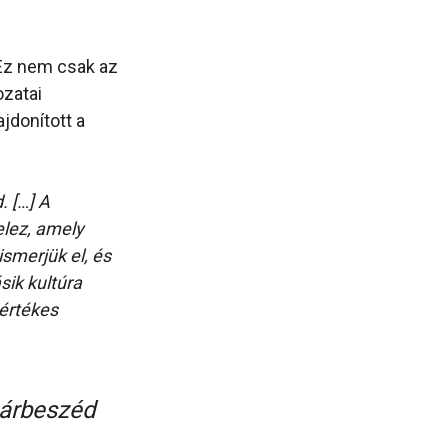
 Ez nem csak az
zatai
jdonított a
. […] A
elez, amely
smerjük el, és
sik kultúra
 értékes
párbeszéd