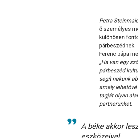
Petra Steinmaie
ő személyes me
különösen fonto
párbeszédnek.
Ferenc pápa me
„Ha van egy szó
párbeszéd kultúr
segít nekünk ab
amely lehetővé 
tagját olyan ala
partnerünket.
A béke akkor lesz
eszközeivel