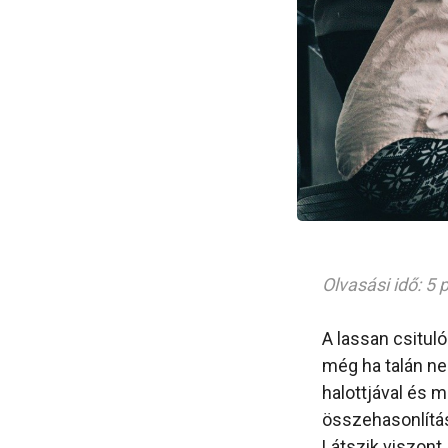
Olvasási idő: 5 
A lassan csitul
még ha talán nem
halottjával és 
összehasonlítás
Látszik viszont