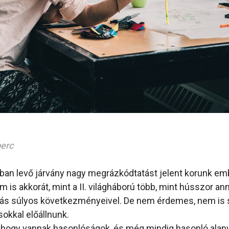
perc
óban levő járvány nagy megrázkódtatást jelent korunk e
 is akkorát, mint a II. világháború több, mint hússzor ann
más súlyos következményeivel. De nem érdemes, nem is 
okkal előállnunk.
, hogy vannak hasonlóságok, és még mindig hasonló alap