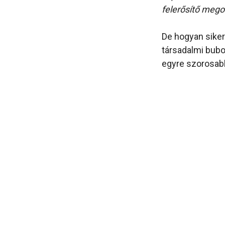
felerősítő mego
De hogyan siker
társadalmi bub
egyre szorosabb