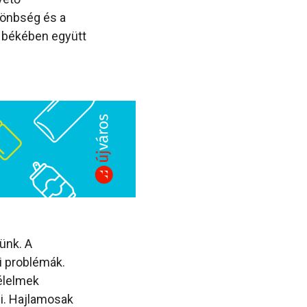
lönbség és a
s békében együtt
ünk. A
gi problémák.
félelmek
i. Hajlamosak