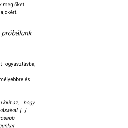
ük meg őket
ajokért.
a próbálunk
t fogyasztásba,
 mélyebbre és
 kiút az,… hogy
ásaival. […]
orosabb
gunkat