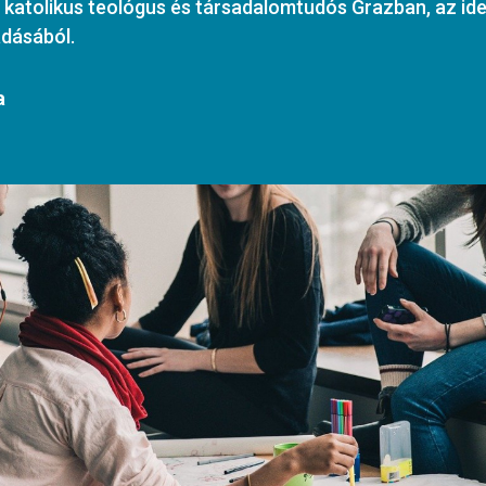
 katolikus teológus és társadalomtudós Grazban, az id
adásából.
a