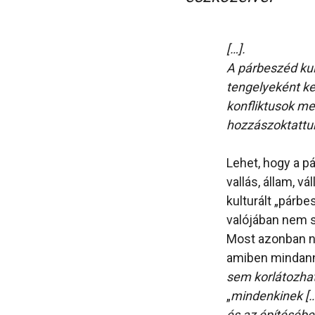
[…].
A párbeszéd kul
tengelyeként ke
konfliktusok me
hozzászoktattuk
Lehet, hogy a p
vallás, állam, v
kulturált „párb
valójában nem s
Most azonban ne
amiben mindanny
sem korlátozhat
„
mindenkinek […]
és az építésébe