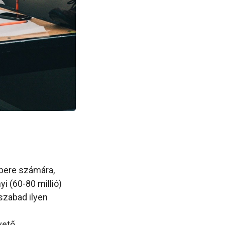
mbere számára,
yi (60-80 millió)
szabad ilyen
vető