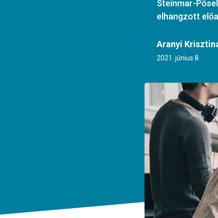
Steinmar-Pösel
elhangzott elő
Aranyi Krisztin
2021. június 8.