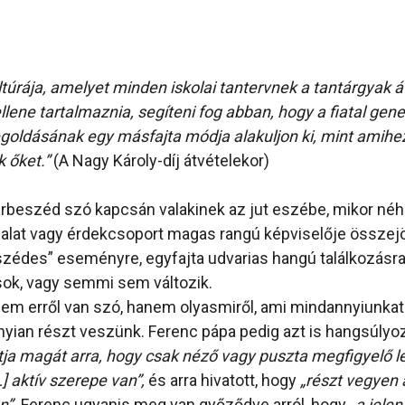
túrája, amelyet minden iskolai tantervnek a tantárgyak á
llene tartalmaznia, segíteni fog abban, hogy a fiatal gen
goldásának egy másfajta módja alakuljon ki, mint amih
 őket.”
(A Nagy Károly-díj átvételekor)
árbeszéd szó kapcsán valakinek az jut eszébe, mikor néh
állalat vagy érdekcsoport magas rangú képviselője összejö
eszédes” eseményre, egyfajta udvarias hangú találkozásra
ok, vagy semmi sem változik.
m erről van szó, hanem olyasmiről, ami mindannyiunkat 
ian részt veszünk. Ferenc pápa pedig azt is hangsúlyo
ja magát arra, hogy csak néző vagy puszta megfigyelő l
 aktív szerepe van”,
és arra hivatott, hogy
„részt vegyen 
n”.
Ferenc ugyanis meg van győződve arról, hogy
„a jelen