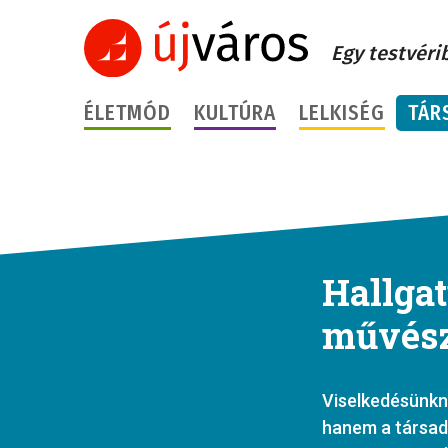
Egy testvéri
ÉLETMÓD
KULTÚRA
LELKISÉG
TÁR
Hallgat
művész
Viselkedésünkn
hanem a társad