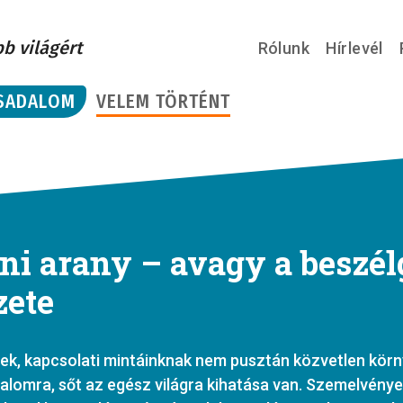
bb világért
Rólunk
Hírlevél
SADALOM
VELEM TÖRTÉNT
ni arany – avagy a beszél
ete
ek, kapcsolati mintáinknak nem pusztán közvetlen kör
alomra, sőt az egész világra kihatása van. Szemelvénye