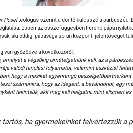
r-Pösel
teológus szerint a döntő kulcsszó a párbeszéd.
glátása. Ebben az összefüggésben Ferenc pápa nyilatko
sak, aki eddigi pápasága során központi jelentőséget tula
g van győződve a következőről:
, amelyet a végsőkig ismételgetnünk kell, az a párbeszéd
ája valódi tanulási folyamatot, valamint aszkézist feltét
ban, hogy a másikat egyenrangú beszélgetőpartnerként i
teszi számunkra, hogy az idegent, a bevándorlót, egy má
nyként tekintsük, akit meg kell hallgatni, mint elismert és
 tartós, ha gyermekeinket felvértezzük a 