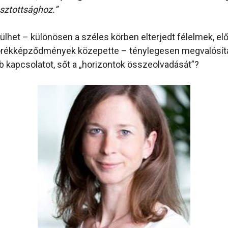
sztottsághoz.”
ülhet – különösen a széles körben elterjedt félelmek, elő
orékképződmények közepette – ténylegesen megvalósítan
 kapcsolatot, sőt a „horizontok összeolvadását”?