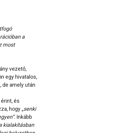
tfogó
erációban a
ez most
ány vezető,
n egy hivatalos,
, de amely után
érint, és
zza, hogy
„senki
egyen”
. Inkább
a kialakításban
legi helyzetben