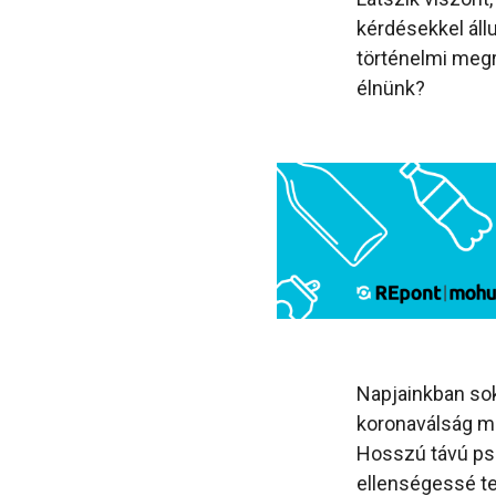
kérdésekkel áll
történelmi megr
élnünk?
Napjainkban sok
koronaválság mel
Hosszú távú psz
ellenségessé t