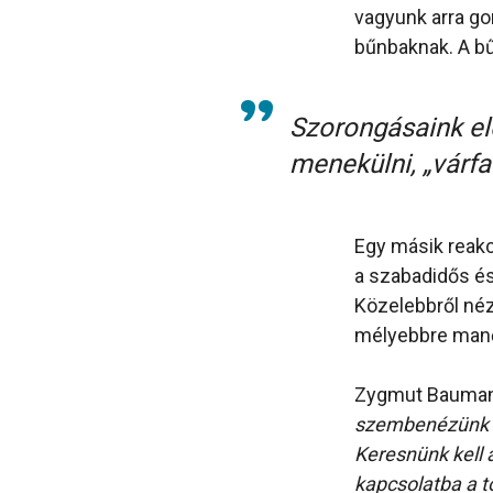
vagyunk arra go
bűnbaknak. A bű
Szorongásaink elő
menekülni, „várfa
Egy másik reakc
a szabadidős é
Közelebbről néz
mélyebbre manő
Zygmut Baumann 
szembenézünk ko
Keresnünk kell 
kapcsolatba a 