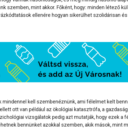
unk szemben, mint akkor. Főként, hogy: minden létező kü
ázkódtatások ellenére hogyan sikerülhet szolidárisan é
 mindennel kell szembenéznünk, ami félelmet kelt benn
lett ott van például az ökológiai katasztrófa, a gazdasá
ichológiai vizsgálatok pedig azt mutatják, hogy ezek a 
ehetnek bennünket azokkal szemben, akik mások, mint m