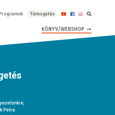
Programok
Támogatás
KÖNYV/WEBSHOP
getés
nyezetünkre,
k Petra