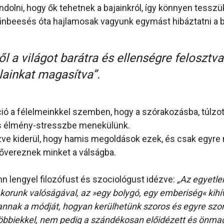
ndolni, hogy ők tehetnek a bajainkról, így könnyen tessz
nbeesés óta hajlamosak vagyunk egymást hibáztatni a b
l a világot barátra és ellenségre felosztv
lainkat magasítva”.
ió a félelmeinkkel szemben, hogy a szórakozásba, túlzot
s élmény-stresszbe menekülünk.
ve kiderül, hogy hamis megoldások ezek, és csak egyre
vereznek minket a válságba.
lengyel filozófust és szociológust idézve:
„Az egyetlen
runk valóságával, az »egy bolygó, egy emberiség« kihív
annak a módját, hogyan kerülhetünk szoros és egyre sz
többiekkel, nem pedig a szándékosan előidézett és önma