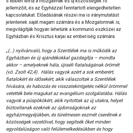
s ebben leírta a mozgalmak és új közösségek fő
jellemzőit, és az Egyházzal fenntartott elengedhetetlen
kapcsolatukat. Előadásának részei ma is iránymutatást
jelentenek saját magam számára és a Mozgalomnak is,
megvilágítják hogyan lehetünk a kommunió eszközei az
Egyházban és Krisztus karjai az emberiség számára.
„(…) nyilvánvaló, hogy a Szentlélek ma is működik az
Egyházban és új ajándékokkal gazdagítja – mondta
akkor – amelyeknek hála, újraéli fiatalságának örömét
(vö. Zsolt 42,4). Hálás vagyok azért a sok emberért,
fiatalokért és idősekért, akik válaszoltak a Szentlélek
hívására, és habozás és visszatekintgetés nélkül örömmel
vetették bele magukat az evangélium szolgálatába. Hálás
vagyok a püspökökért, akik nyitottak az új utakra, helyet
biztosítanak ezeknek az újdonságoknak az
egyházmegyéjükben, és türelmesen eszmét cserélnek e
közösségek vezetőivel, hogy segítsék őket minden
egyoldalúságon való felülemelkedésükben és hogy