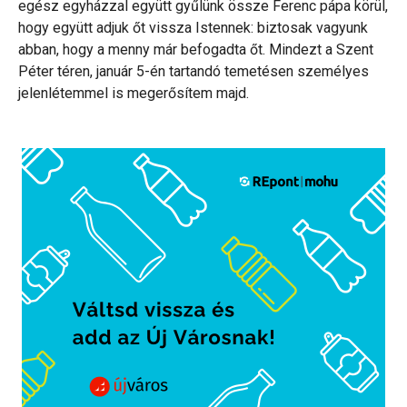
egész egyházzal együtt gyűlünk össze Ferenc pápa körül,
hogy együtt adjuk őt vissza Istennek: biztosak vagyunk
abban, hogy a menny már befogadta őt. Mindezt a Szent
Péter téren, január 5-én tartandó temetésen személyes
jelenlétemmel is megerősítem majd.