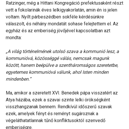
Ratzinger, még a Hittani Kongregáció prefektusaként részt
vett a fokolarinák éves lelkigyakorlatán, amin én is jelen
voltam. Nyílt párbeszédben sokféle kérdésünkre
válaszolt, és néhány mondatát sohase felejtettem el. Az
egyház és az emberiség jövőjével kapcsolatban azt
mondta:
„A világ történelmének utolsó szava a kommunió lesz, a
kommunióvá, közösséggé válás, nemcsak magunk
között, hanem beépülve a szentháromságos szeretetbe,
egyetemes kommunióvá válunk, ahol Isten minden
mindenben.”
Ma, amikor a szeretett XVI. Benedek pápa visszatért az
Atya házába, ezek a szavai szinte lelki örökségként
visszhangzanak bennem. Rendkívül időszerű szavak
ezek, amelyek fényt és reményt sugároznak a
végeláthatatlannak tűnő konfliktusoktól szenvedő
emberiségre.