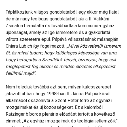
Táplálkoztunk világos gondolataiból, egy akkor még fiatal,
de már nagy teológus gondolataiból, aki a II. Vatikáni
Zsinaton bemutatta és továbbadta a kommunió-egyház
újdonságát, amely az Ige ismeretére és a gyakorlattá
váltott szeretetre épül. Pápává választásának másnapján
Chiara Lubich így fogalmazott:
„Mivel közvetlenül ismerem
őt, és mivel tudom, hogy különleges képessége van arra,
hogy befogadja a Szentlélek fényét, bizonyos, hogy sok
meglepetést fog okozni és minden előzetes elképzelést
felülmúl majd”.
Nem feledjük továbbá azt sem, milyen kulcsszerepet
játszott abban, hogy 1998-ban II. János Pál pünkösd
alkalmából összehívta a Szent Péter térre az egyházi
mozgalmakat és új közösségeket. Ez alkalomból
Ratzinger bíboros plenáris előadást tartott a következő
címmel: „Az egyházi mozgalmak és teológiai jellemzőik”,