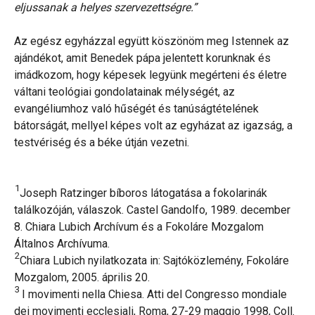
eljussanak a helyes szervezettségre.”
Az egész egyházzal együtt köszönöm meg Istennek az
ajándékot, amit Benedek pápa jelentett korunknak és
imádkozom, hogy képesek legyünk megérteni és életre
váltani teológiai gondolatainak mélységét, az
evangéliumhoz való hűségét és tanúságtételének
bátorságát, mellyel képes volt az egyházat az igazság, a
testvériség és a béke útján vezetni.
1
Joseph Ratzinger bíboros látogatása a fokolarinák
találkozóján, válaszok. Castel Gandolfo, 1989. december
8. Chiara Lubich Archívum és a Fokoláre Mozgalom
Általnos Archívuma.
2
Chiara Lubich nyilatkozata in: Sajtóközlemény, Fokoláre
Mozgalom, 2005. április 20.
3
I movimenti nella Chiesa. Atti del Congresso mondiale
dei movimenti ecclesiali, Roma, 27-29 maggio 1998, Coll.