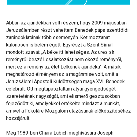
Abban az ajándékban volt részem, hogy 2009 májusában
Jeruzsálemben részt vehettem Benedek pápa szentföldi
zarándoklatának több eseményén. Két mozzanat
különösen is belém égett. Egyrészt a Szent Sírnál
mondott szavai: „A béke itt lehetséges. Az üres sír
reményről beszél, csalatkozást nem okozó reményről,
mert ez a remény az élet Lelkének ajándéka”. A másik
meghatározó élményem az a magánmise volt, amit a
Jeruzsálemi Apostoli Küldöttségen maga XVI. Benedek
celebrált. Ott megtapasztaltam atyai gyengédségét,
szeretetének nagyságát, ami elismerő gesztusokban
fejeződött ki, amelyekkel értékelte mindazt a munkát,
amivel a Fokoláre Mozgalom utazásának előkészítéséhez
hozzájárult.
Még 1989-ben Chiara Lubich meghívására Joseph