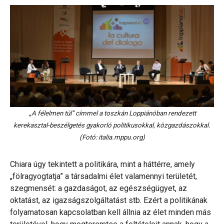
„A félelmen túl” címmel a toszkán Loppiánóban rendezett
kerekasztal-beszélgetés gyakorló politikusokkal, közgazdászokkal.
(Fotó: italia.mppu.org)
Chiara úgy tekintett a politikára, mint a háttérre, amely
„fölragyogtatja” a társadalmi élet valamennyi területét,
szegmensét: a gazdaságot, az egészségügyet, az
oktatást, az igazságszolgáltatást stb. Ezért a politikának
folyamatosan kapcsolatban kell állnia az élet minden más