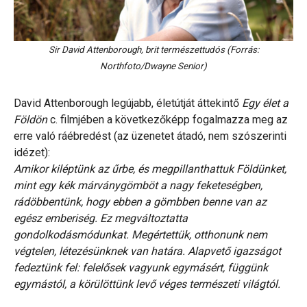
Sir David Attenborough, brit természettudós (Forrás:
Northfoto/Dwayne Senior)
David Attenborough legújabb, életútját áttekintő
Egy élet a
Földön
c. filmjében a következőképp fogalmazza meg az
erre való ráébredést (az üzenetet átadó, nem szószerinti
idézet):
Amikor kiléptünk az űrbe, és megpillanthattuk Földünket,
mint egy kék márványgömböt a nagy feketeségben,
rádöbbentünk, hogy ebben a gömbben benne van az
egész emberiség. Ez megváltoztatta
gondolkodásmódunkat. Megértettük, otthonunk nem
végtelen, létezésünknek van határa. Alapvető igazságot
fedeztünk fel: felelősek vagyunk egymásért, függünk
egymástól, a körülöttünk levő véges természeti világtól.