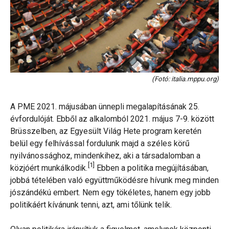
(Fotó: italia.mppu.org)
A PME 2021. májusában ünnepli megalapításának 25.
évfordulóját. Ebből az alkalomból 2021. május 7-9. között
Brüsszelben, az Egyesült Világ Hete program keretén
belül egy felhívással fordulunk majd a széles körű
nyilvánossághoz, mindenkihez, aki a társadalomban a
[1]
közjóért munkálkodik.
Ebben a politika megújításában,
jobbá tételében való együttműködésre hívunk meg minden
jószándékú embert. Nem egy tökéletes, hanem egy jobb
politikáért kívánunk tenni, azt, ami tőlünk telik.