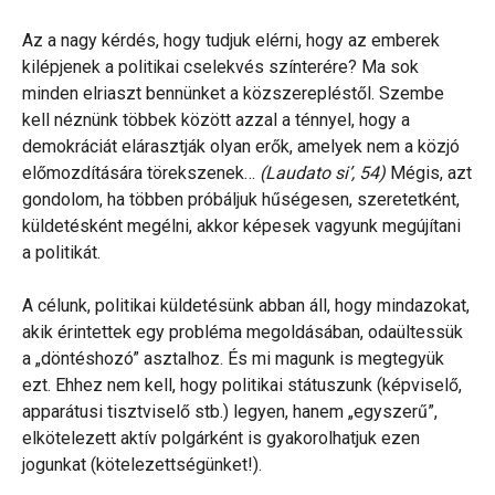
Az a nagy kérdés, hogy tudjuk elérni, hogy az emberek
kilépjenek a politikai cselekvés színterére? Ma sok
minden elriaszt bennünket a közszerepléstől. Szembe
kell néznünk többek között azzal a ténnyel, hogy a
demokráciát elárasztják olyan erők, amelyek nem a közjó
előmozdítására törekszenek…
(Laudato si’, 54)
Mégis, azt
gondolom, ha többen próbáljuk hűségesen, szeretetként,
küldetésként megélni, akkor képesek vagyunk megújítani
a politikát.
A célunk, politikai küldetésünk abban áll, hogy mindazokat,
akik érintettek egy probléma megoldásában, odaültessük
a „döntéshozó” asztalhoz. És mi magunk is megtegyük
ezt. Ehhez nem kell, hogy politikai státuszunk (képviselő,
apparátusi tisztviselő stb.) legyen, hanem „egyszerű”,
elkötelezett aktív polgárként is gyakorolhatjuk ezen
jogunkat (kötelezettségünket!).