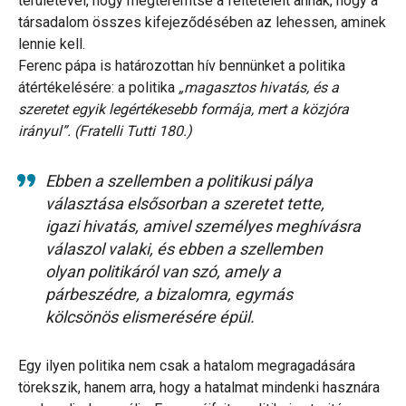
területével, hogy megteremtse a feltételeit annak, hogy a
társadalom összes kifejeződésében az lehessen, aminek
lennie kell.
Ferenc pápa is határozottan hív bennünket a politika
átértékelésére: a politika
„magasztos hivatás, és a
szeretet egyik legértékesebb formája, mert a közjóra
irányul”. (Fratelli Tutti 180.)
Ebben a szellemben a politikusi pálya
választása elsősorban a szeretet tette,
igazi hivatás, amivel személyes meghívásra
válaszol valaki, és ebben a szellemben
olyan politikáról van szó, amely a
párbeszédre, a bizalomra, egymás
kölcsönös elismerésére épül.
Egy ilyen politika nem csak a hatalom megragadására
törekszik, hanem arra, hogy a hatalmat mindenki hasznára