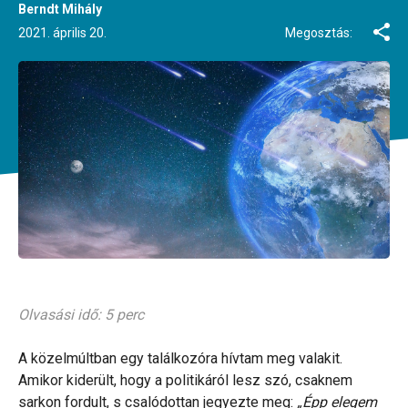
Berndt Mihály
2021. április 20.
Megosztás:
Olvasási idő: 5 perc
A közelmúltban egy találkozóra hívtam meg valakit.
Amikor kiderült, hogy a politikáról lesz szó, csaknem
sarkon fordult, s csalódottan jegyezte meg:
„Épp elegem