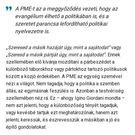
A PME-t az a meggyőződés vezeti, hogy az
evangélium élhető a politikában is, és a
szeretet parancsa lefordítható politikai
nyelvezetre is.
„Szeresed a másik hazáját úgy, mint a sajátodat”
vagy
„
Szeresd a másik pártját úgy, mint a sajátodat”.
Ennek
szellemében elő kívánja mozdítani a párbeszédet a
különböző táborokhoz vagy pártokhoz tartozó politikusok
között a közjó érdekében. A PME az egység szemével
nézi a világot. Nem tagadja, hogy a politika a szemben
állás, az egymásnak feszülés is. Azonban a testvériség
szellemében néz rá. Ez – ahogy Igino Giordani mondta –
nem azt jelenti, hogy a különbözőség tényét tagadjuk,
vagy kevésbé tartjuk ezt meghatározónak, hanem azt
jelenti, keressük, és észrevesszük a másikban a jó és
építő gondolatokat.