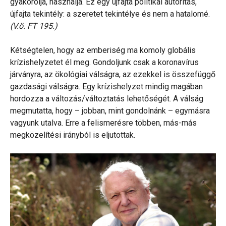
gyakorolja, használja. Ez egy újfajta politikai autoritás,
újfajta tekintély: a szeretet tekintélye és nem a hatalomé.
(V.ö. FT 195.)
Kétségtelen, hogy az emberiség ma komoly globális
krízishelyzetet él meg. Gondoljunk csak a koronavírus
járványra, az ökológiai válságra, az ezekkel is összefüggő
gazdasági válságra. Egy krízishelyzet mindig magában
hordozza a változás/változtatás lehetőségét. A válság
megmutatta, hogy – jobban, mint gondolnánk – egymásra
vagyunk utalva. Erre a felismerésre többen, más-más
megközelítési irányból is eljutottak.