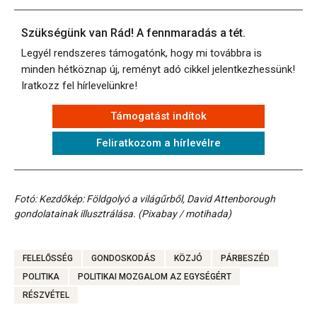
Szükségünk van Rád! A fennmaradás a tét.
Legyél rendszeres támogatónk, hogy mi továbbra is
minden hétköznap új, reményt adó cikkel jelentkezhessünk!
Iratkozz fel hírlevelünkre!
Támogatást indítok
Feliratkozom a hírlevélre
Fotó: Kezdőkép: Földgolyó a világűrből, David Attenborough
gondolatainak illusztrálása. (Pixabay / motihada)
FELELŐSSÉG
GONDOSKODÁS
KÖZJÓ
PÁRBESZÉD
POLITIKA
POLITIKAI MOZGALOM AZ EGYSÉGÉRT
RÉSZVÉTEL