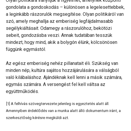
Olyan politikára irányítjuk a figyelmet, amelynek központi
gondolata a gondoskodás – különösen a legelesettebbek,
a leginkább rászorulók megsegítése. Olyan politikáról van
szó, amely meghallja az emberiség legfájdalmasabb
segélykiáltásait. Odamegy a rászorulóhoz, bekötözi
sebeit, gondozásba veszi. Annak tudatában tesszük
mindezt, hogy mind, akik a bolygón élünk, kölcsönösen
függünk egymástól.
Az egész emberiség nehéz pillanatait éli. Szükség van
minden nép, kultúra sajátos hozzájárulására a válságból
való kilábaláshoz. Ajándéknak kell lenni a másik számára,
egymás számára. A versengést fel kell váltsa az
együttműködés.
[1] A felhívás szövegtervezete jelenleg is egyeztetés alatt áll.
Amennyiben érdeklődés van a munka alatt álló dokumentum iránt, a
szerkesztőség kérésre megküldi azt.