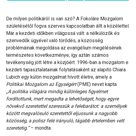
De milyen politikáról is van szó? A Fokoláre Mozgalom
születésétől fogva szerves kapcsolatban állt a közélettel.
Már a kezdeti időkben világossá vált: a nélkülözők és
szenvedők ügyével való törődés, a közösség
problémáinak megoldása az evangélium megélésének
természetes következménye, így aztán számos
tevékenység jött létre a közjóért. 1996-ban a mozgalom e
kezdeti tapasztalatainak folytatásaként az alapító Chiara
Lubich egy külön mozgalmat hívott életre, amely a
Politikai Mozgalom az Egységért
(PME) nevet kapta.
„A politika világára mindig különleges figyelmet
fordítottunk, mert megadta a lehetőséget, hogy egyre
növekvő szeretettel szeressük a felebarátot: a személyek
között megvalósuló szeretettől eljussunk a nagyobb
közösség, a polisz felé irányuló, tágabb értelemben vett
szeretetig.”
– mondta.