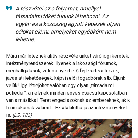
A részvétel az a folyamat, amellyel
társadalmi tőkét tudunk létrehozni. Az
egyén és a közösség együtt képesek olyan
célokat elérni, amelyeket egyébként nem
lehetne.
Mára már léteznek aktív részvételünket váró jogi keretek,
intézményrendszerek. Ilyenek a lakossági fórumok,
meghallgatások, véleményezhető fejlesztési tervek,
javaslati lehetőségek, képviselői fogadóórák stb. Éljünk
velük! Így létrejöhet valóban egy olyan „társadalmi
poliéder”, amelynek minden egyes csúcsa kapcsolatban
van a másikkal. Teret enged azoknak az embereknek, akik
tenni akarnak valamit… Ez átalakíthatja az intézményeket
is.
(LS, 183)