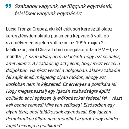
Szabadok vagyunk, de függünk egymástól,
felelősek vagyunk egymásért.
Lucia Fronza Crepaz, aki két cikluson keresztül olasz
kereszténydemokrata parlamenti képviselő volt, és
személyesen is jelen volt azon az 1996. május 2-i
találkozón, ahol Chiara Lubich megalapította a PME-t, ezt
mondta:
„A szabadság nem azt jelenti, hogy azt csinálsz,
amit akarsz. A szabadság azt jelenti, hogy részt veszel a
dolgokban. Ha részt veszel a dolgokban, akkor szabadul
fel saját éned, mégpedig olyan módon, ahogy azt
korábban nem is képzelted. Ez érvényes a politikára is!
Hogy megtapasztalj egy igazán szabadságra épülő
politikát, ahol egészen új erőforrásokat fedezel fel – részt
kell benne venned! Mire van szükség? Elsősorban egy
olyan térre, ahol találkozunk egymással. Egy igazán
demokratikus állam nem mondhat le arról, hogy minden
tagját bevonja a politikába”.