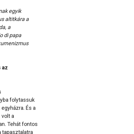
ának egyik
 altitkára a
da, a
io di papa
 ökumenizmus
s az
s
nyba folytassuk
 egyházra. És a
volt a
an. Tehát fontos
a tapasztalatra