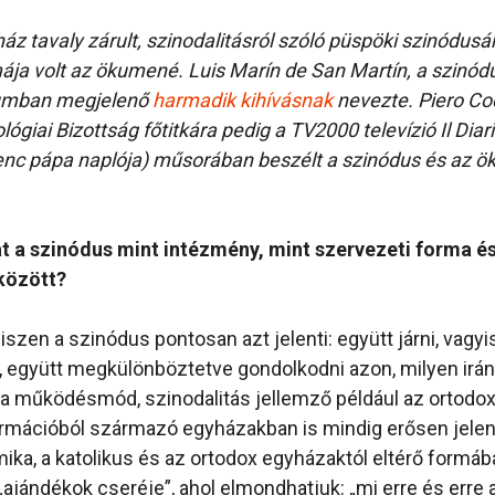
áz tavaly zárult, szinodalitásról szóló püspöki szinódus
ja volt az ökumené. Luis Marín de San Martín, a szinódus
umban megjelenő
harmadik kihívásnak
nevezte. Piero Co
giai Bizottság főtitkára pedig a TV2000 televízió Il Diar
enc pápa naplója) műsorában beszélt a szinódus és az
t a szinódus mint intézmény, mint szervezeti forma é
között?
szen a szinódus pontosan azt jelenti: együtt járni, vagyi
, együtt megkülönböztetve gondolkodni azon, milyen irá
ajta működésmód, szinodalitás jellemző például az ortodox
rmációból származó egyházakban is mindig erősen jelen 
mika, a katolikus és az ortodox egyházaktól eltérő formáb
 „ajándékok cseréje”, ahol elmondhatjuk: „mi erre és erre 