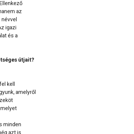
Ellenkező
, hanem az
y névvel
z igazi
lat és a
tséges útjait?
el kell
gyunk, amelyről
szeköt
amelyet
us minden
ég azt is