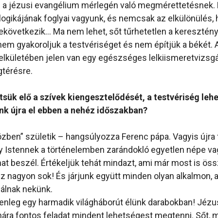
– a jézusi evangélium mérlegén való megmérettetésnek. 
 logikájának foglyai vagyunk, és nemcsak az elkülönülés
bekövetkezik… Ma nem lehet, sőt tűrhetetlen a keresztén
nem gyakoroljuk a testvériséget és nem építjük a békét. A
kületében jelen van egy egészséges lelkiismeretvizsgá
térésre.
sük elő a szívek kiengesztelődését, a testvériség lehe
nk újra el ebben a nehéz időszakban?
zben” születik – hangsúlyozza Ferenc pápa. Vagyis újra f
 Istennek a történelemben zarándokló egyetlen népe va
sinat beszél. Értékeljük tehát mindazt, ami már most is ös
z nagyon sok! És járjunk együtt minden olyan alkalmon, 
nálnak nekünk.
lenleg egy harmadik világháborút élünk darabokban! Jéz
ára fontos feladat mindent lehetségest megtenni. Sőt, m