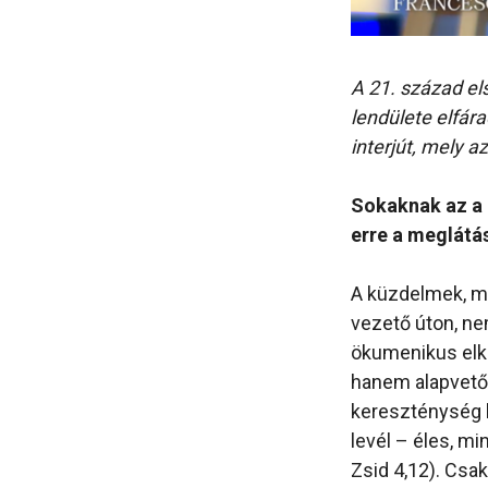
A 21. század el
lendülete elfár
interjút, mely 
Sokaknak az a 
erre a meglátá
A küzdelmek, m
vezető úton, ne
ökumenikus elkö
hanem alapvető 
kereszténység h
levél – éles, mi
Zsid 4,12). Csa