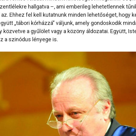
zentlélekre hallgatva –, ami emberileg lehetetlennek tűni
z. Ehhez fel kell kutatnunk minden lehetőséget, hogy 
yütt „tábori kórházzá” váljunk, amely gondoskodik minda
y közvetve a gyűlölet vagy a közöny áldozatai. Együtt, Is
ez a szinódus lényege is.