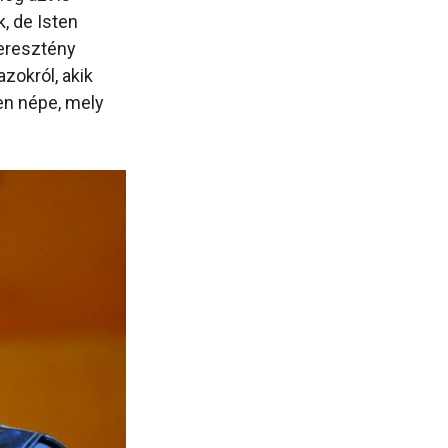
k, de Isten
keresztény
zokról, akik
ten népe, mely