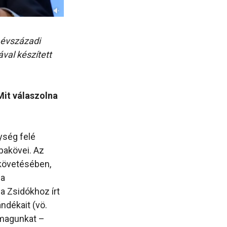
 évszázadi
val készített
Mit válaszolna
ység felé
bakövei. Az
 követésében,
 a
a Zsidókhoz írt
ándékait (vö.
k magunkat –