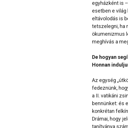
egyházként is 
esetben e világ
eltávolodás is 
tetszelegni, ha 
ökumenizmus lel
meghívás a meg
De hogyan segít
Honnan indulju
Az egység „útkö
fedeznünk, hogy
a II. vatikáni z
bennünket: és e
konkrétan felkí
Drámai, hogy je
tanítványa szám