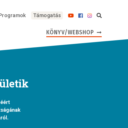
Programok
Támogatás
KÖNYV/WEBSHOP
ületik
éért
ttságának
ról.