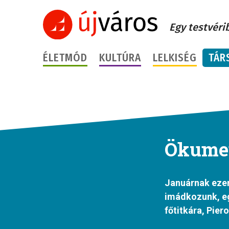
Egy testvéri
ÉLETMÓD
KULTÚRA
LELKISÉG
TÁR
Ökumen
Januárnak ezen
imádkozunk, eg
főtitkára, Pier