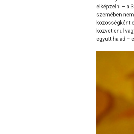
elképzelni – a S
szemében nem a
közösségként eg
közvetlenül vag
együtt halad – 