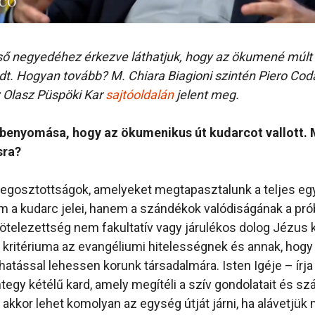
ső negyedéhez érkezve láthatjuk, hogy az ökumené múlt
adt. Hogyan tovább? M. Chiara Biagioni szintén Piero Codá
az Olasz Püspöki Kar
sajtóoldalán
jelent meg.
benyomása, hogy az ökumenikus út kudarcot vallott. 
sra?
egosztottságok, amelyeket megtapasztalunk a teljes eg
m a kudarc jelei, hanem a szándékok valódiságának a pró
telezettség nem fakultatív vagy járulékos dolog Jézus
kritériuma az evangéliumi hitelességnek és annak, hogy
atással lehessen korunk társadalmára. Isten Igéje – írja 
ntegy kétélű kard, amely megítéli a szív gondolatait és sz
k akkor lehet komolyan az egység útját járni, ha alávetjü