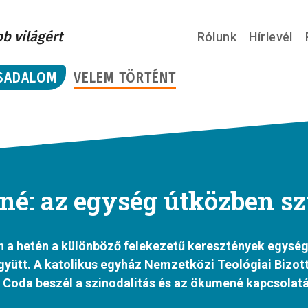
bb világért
Rólunk
Hírlevél
SADALOM
VELEM TÖRTÉNT
é: az egység útközben sz
 a hetén a különböző felekezetű keresztények egység
yütt. A katolikus egyház Nemzetközi Teológiai Bizo
o Coda beszél a szinodalitás és az ökumené kapcsolatá