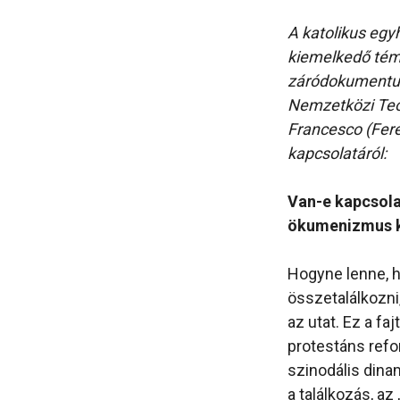
A katolikus egyh
kiemelkedő témá
záródokument
Nemzetközi Teoló
Francesco (Fer
kapcsolatáról:
Van-e kapcsola
ökumenizmus 
Hogyne lenne, hi
összetalálkozni
az utat. Ez a f
protestáns refo
szinodális dina
a találkozás, az