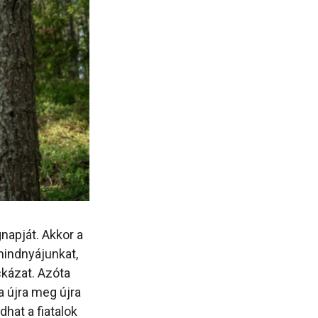
napját. Akkor a
mindnyájunkat,
kázat. Azóta
 újra meg újra
hat a fiatalok