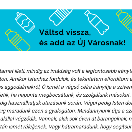
amat illeti, mindig az imádság volt a legfontosabb irányt
ton. Amikor Istenhez fordulok, és tekintetem elfordítom 
s aggodalmakról, Ő ismét a végső célra irányítja a szívem
etik, ha naponta megbocsátunk, és szolgálunk másokat.
ig használhatjuk utazásunk során. Végül pedig Isten dön
ig maradunk ezen a gyalogúton. Mindannyiunk útja a sz
alállal végződik. Vannak, akik sok éven át barangolnak, n
ztán ismét ráleljenek. Vagy hátramaradunk, hogy segítsün