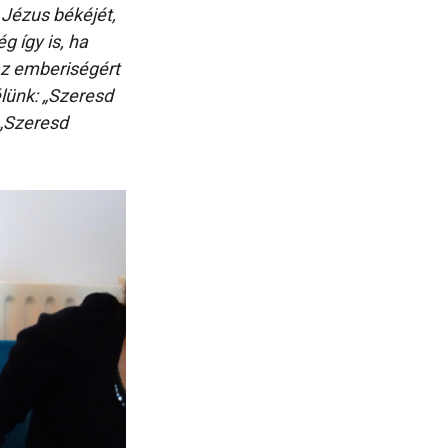
 Jézus békéjét,
g így is, ha
az emberiségért
lünk: „Szeresd
 „Szeresd