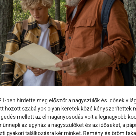
1-ben hirdette meg először a nagyszülők és idősek világ
att hozott szabályok olyan keretek közé kényszerítettek 
gedés mellett az elmagányosodás volt a legnagyobb koc
ünnepli az egyház a nagyszülőket és az időseket, a pápa
zti gyakori találkozásra kér minket. Remény és öröm fakad