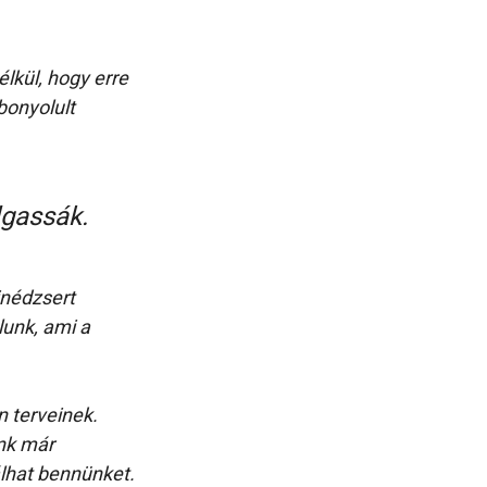
lkül, hogy erre
bonyolult
lgassák.
inédzsert
lunk, ami a
n terveinek.
nk már
álhat bennünket.