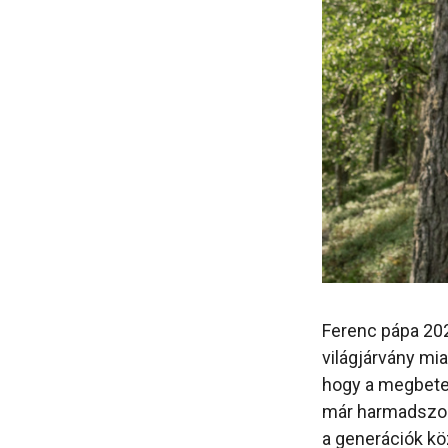
Ferenc pápa 202
világjárvány mi
hogy a megbete
már harmadszor 
a generációk kö