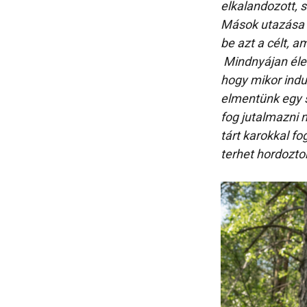
elkalandozott, 
Mások utazása p
be azt a célt, a
Mindnyájan élet
hogy mikor indu
elmentünk egy s
fog jutalmazni 
tárt karokkal f
terhet hordozto