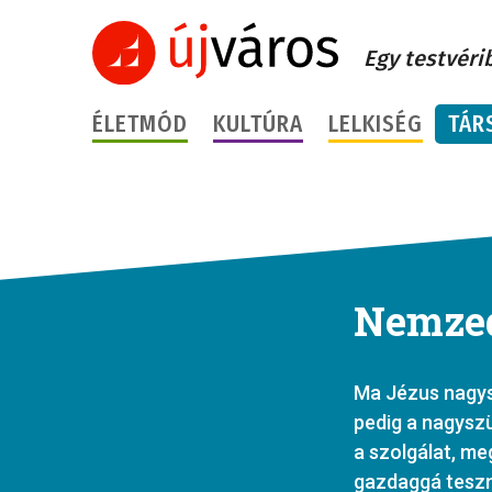
Egy testvéri
ÉLETMÓD
KULTÚRA
LELKISÉG
TÁR
Nemzed
Ma Jézus nagys
pedig a nagyszü
a szolgálat, me
gazdaggá teszn