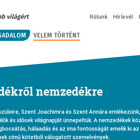
bb világért
Rólunk
Hírlevél
SADALOM
VELEM TÖRTÉNT
ékről nemzedékre
züleire, Szent Joachimra és Szent Annára emlékezünk,
lők és idősek világnapját ünnepeltük. A nemzedékek köz
gbocsátás, hálaadás és az ima fontosságát emelik ki az
ek című kötetből válogatott szemelvények.