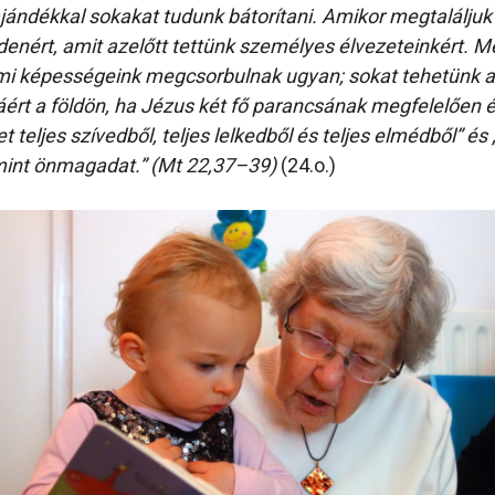
 ajándékkal sokakat tudunk bátorítani. Amikor megtaláljuk
denért, amit azelőtt tettünk személyes élvezeteinkért. Mé
lemi képességeink megcsorbulnak ugyan; sokat tehetünk 
áért a földön, ha Jézus két fő parancsának megfelelően é
t teljes szívedből, teljes lelkedből és teljes elmédből” és
mint önmagadat.” (Mt 22,37–39)
(24.o.)