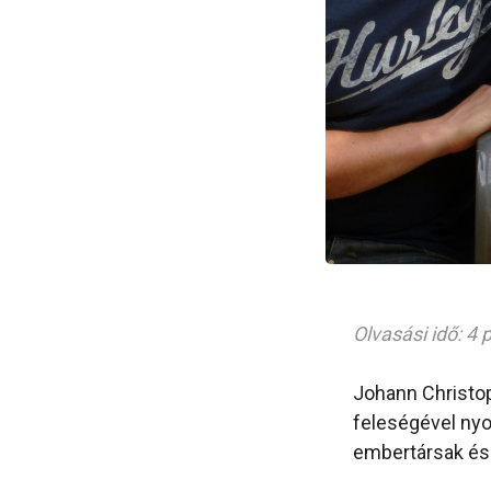
Olvasási idő: 4 
Johann Christop
feleségével nyo
embertársak és I