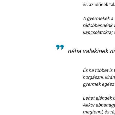
és az idősek t
A gyermekek a v
rádöbbennénk v
kapcsolatokra; 
néha valakinek n
És ha többet is
horgászni, kirá
gyermek egész
Lehet ajándék i
Akkor abbahagy
megtenni, és rá