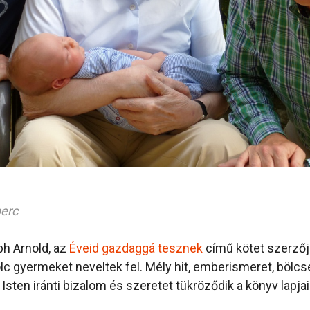
perc
h Arnold, az
Éveid gazdaggá tesznek
című kötet szerzője
lc gyermeket neveltek fel. Mély hit, emberismeret, bölcs
sten iránti bizalom és szeretet tükröződik a könyv lapjai