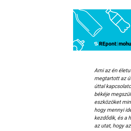
Ami az én életut
megtartott az ú
úttal kapcsolato
békéje megszül
eszközöket mind
hogy mennyi ide
kezdődik, és a h
az utat, hogy a