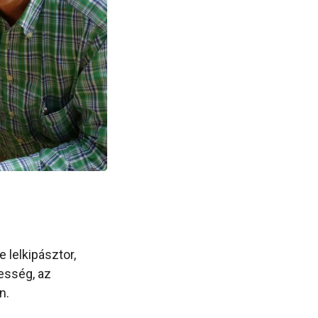
 lelkipásztor,
esség, az
n.