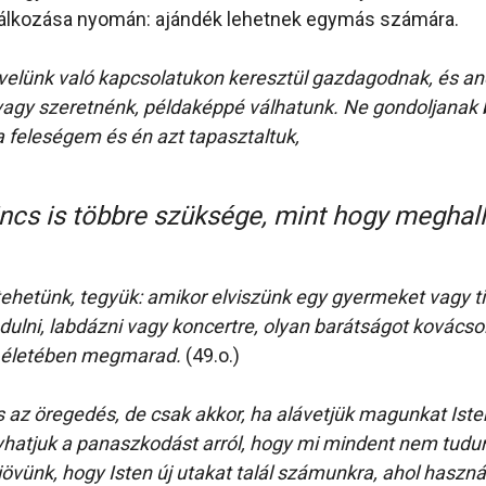
alálkozása nyomán: ajándék lehetnek egymás számára.
elünk való kapcsolatukon keresztül gazdagodnak, és ané
agy szeretnénk, példaképpé válhatunk. Ne gondoljanak 
a feleségem és én azt tapasztaltuk,
incs is többre szüksége, mint hogy meghal
 tehetünk, tegyük: amikor elviszünk egy gyermeket vagy t
ndulni, labdázni vagy koncertre, olyan barátságot kovácso
 életében megmarad.
(49.o.)
s az öregedés, de csak akkor, ha alávetjük magunkat Iste
hatjuk a panaszkodást arról, hogy mi mindent nem tudu
jövünk, hogy Isten új utakat talál számunkra, ahol haszn