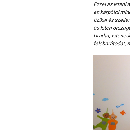
Ezzel az isteni
ez kárpótol min
fizikai és szel
és Isten ország
Uradat, Istenede
felebarátodat, 