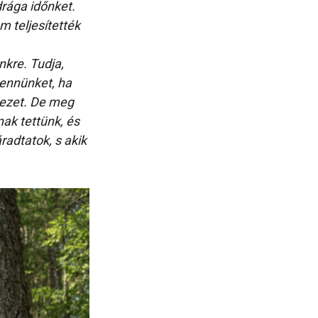
drága időnket.
m teljesítették
kre. Tudja,
bennünket, ha
kezet. De meg
ak tettünk, és
radtatok, s akik