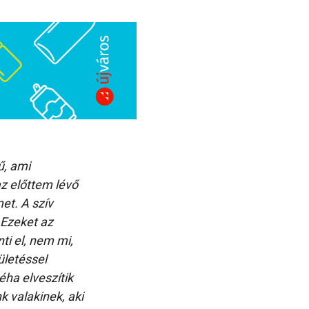
ű, ami
az előttem lévő
et. A szív
 Ezeket az
ti el, nem mi,
ületéssel
éha elveszítik
k valakinek, aki