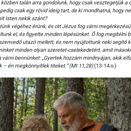
s közben talán arra gondolunk, hogy csak vesztegetjük a 
edig csak egy rövid ideig tart, de ki mondhatná, hogy ne
mit Isten nekik szánt?
ünk végéhez érünk, és ott Jézus fog várni megérkezésün
ltunk el, és figyelte minden lépésünket. Ő fog megítélni 
zenvedő utazó mellett, és nem nyújtottunk neki segítő 
minket minden olyan szeretet-cselekedetért, amit másokn
og várni bennünket: „Gyertek hozzám mindnyájan, akik elfá
k – én megkönnyítlek titeket.” (Mt 11,28)
(13-14.o.)