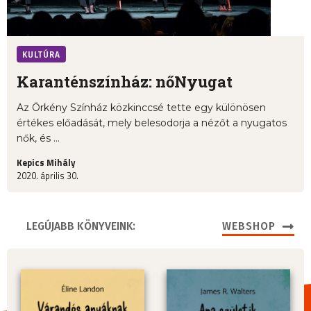
KULTÚRA
Karanténszínház: nőNyugat
Az Örkény Színház közkinccsé tette egy különösen
értékes előadását, mely belesodorja a nézőt a nyugatos
nők, és ...
Kepics Mihály
2020. április 30.
LEGÚJABB KÖNYVEINK:
WEBSHOP