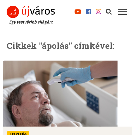
Egy testvéribb világért
Cikkek "ápolás" címkével:
LELKISÉG