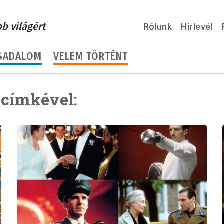
bb világért
Rólunk
Hírlevél
SADALOM
VELEM TÖRTÉNT
 címkével: