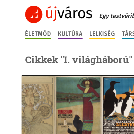
Egy testvéri
ÉLETMÓD
KULTÚRA
LELKISÉG
TÁR
Cikkek "I. világháború"