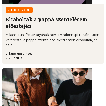
VELEM TÖRTÉNT
Elraboltak a pappá szentelésem
előestéjén
A kameruni Peter atyának nem mindennapi történetben
volt része: a pappá szentelése előtti estén elrabolták, és
ez a ...
Liliane Mugombozi
2025. április 30.