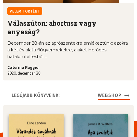
VELEM TÖRTÉNT
Válaszúton: abortusz vagy
anyaság?
December 28-án az aprószentekre emlékeztünk: azokra
a két év alatti fiúgyermekekre, akiket Heródes
hatalomféltésből ...
Caterina Ruggiu
2020. december 30.
LEGÚJABB KÖNYVEINK:
WEBSHOP