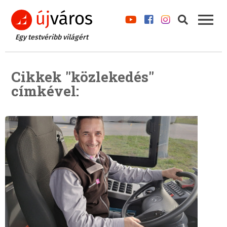
Egy testvéribb világért
Cikkek "közlekedés"
címkével: