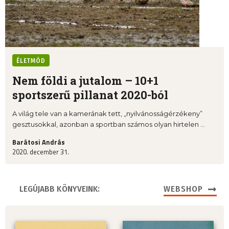
ÉLETMÓD
Nem földi a jutalom – 10+1
sportszerű pillanat 2020-ból
A világ tele van a kamerának tett, „nyilvánosságérzékeny”
gesztusokkal, azonban a sportban számos olyan hirtelen ...
Barátosi András
2020. december 31.
LEGÚJABB KÖNYVEINK:
WEBSHOP