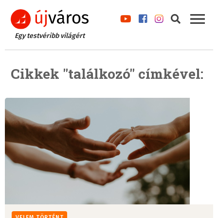
Egy testvéribb világért
Cikkek "találkozó" címkével:
VELEM TÖRTÉNT