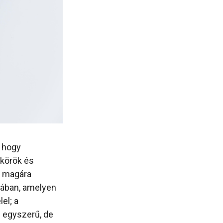
, hogy
tkörök és
y magára
hában, amelyen
lel; a
z egyszerű, de