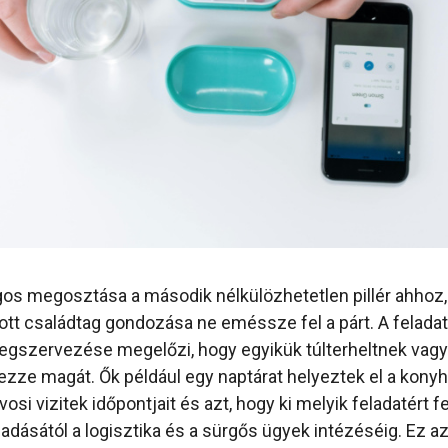
ágos megosztása a második nélkülözhetetlen pillér ahhoz
tott családtag gondozása ne eméssze fel a párt. A felada
egszervezése megelőzi, hogy egyikük túlterheltnek vag
ezze magát. Ők például egy naptárat helyeztek el a kony
vosi vizitek időpontjait és azt, hogy ki melyik feladatért fe
dásától a logisztika és a sürgős ügyek intézéséig. Ez a