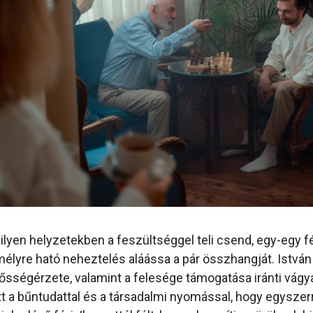
 ilyen helyzetekben a feszültséggel teli csend, egy-egy f
mélyre ható neheztelés aláássa a pár összhangját. István
elősségérzete, valamint a felesége támogatása iránti vágy
t a bűntudattal és a társadalmi nyomással, hogy egyszer