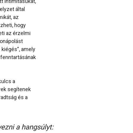
tt intimitásukat,
lyzet által
mikát, az
zheti, hogy
ti az érzelmi
honápolást
 kiégés”, amely
 fenntartásának
kulcs a
yek segítenek
radtság és a
ezni a hangsúlyt: