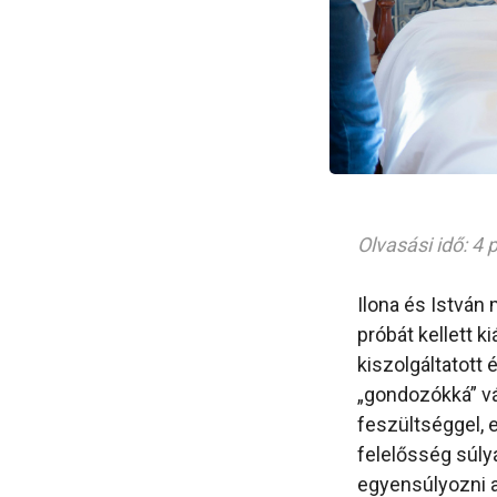
Olvasási idő: 4 
Ilona és István
próbát kellett k
kiszolgáltatott 
„gondozókká” vál
feszültséggel, e
felelősség súly
egyensúlyozni a