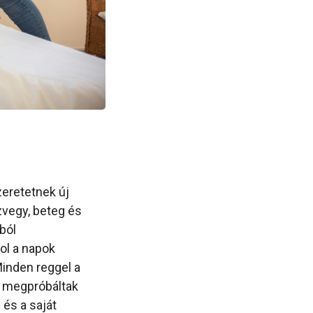
zeretetnek új
özvegy, beteg és
ból
hol a napok
Minden reggel a
n megpróbáltak
 és a saját