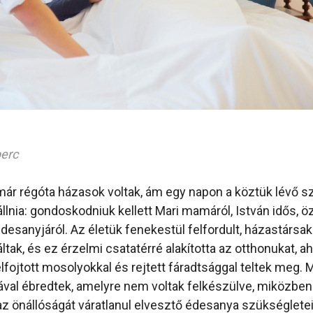
perc
 már régóta házasok voltak, ám egy napon a köztük lévő s
iállnia: gondoskodniuk kellett Mari mamáról, István idős, 
édesanyjáról. Az életük fenekestül felfordult, házastársak
tak, és ez érzelmi csatatérré alakította az otthonukat, a
lfojtott mosolyokkal és rejtett fáradtsággal teltek meg. 
ával ébredtek, amelyre nem voltak felkészülve, miközbe
z önállóságát váratlanul elvesztő édesanya szükségletei