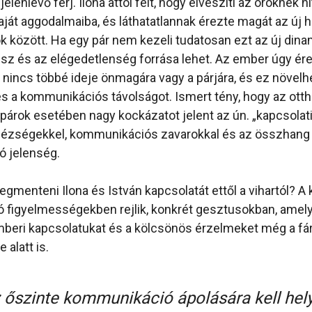
jelenlévő férj. Ilona attól félt, hogy elveszíti az öröknek hi
ját aggodalmaiba, és láthatatlannak érezte magát az új he
sok között. Ha egy pár nem kezeli tudatosan ezt az új dina
sz és az elégedetlenség forrása lehet. Az ember úgy ére
 nincs többé ideje önmagára vagy a párjára, és ez növelhe
s a kommunikációs távolságot. Ismert tény, hogy az ott
 párok esetében nagy kockázatot jelent az ún. „kapcsolati
hézségekkel, kommunikációs zavarokkal és az összhang
ó jelenség.
gmenteni Ilona és István kapcsolatát ettől a vihartól? A 
 figyelmességekben rejlik, konkrét gesztusokban, amel
beri kapcsolatukat és a kölcsönös érzelmeket még a fá
alatt is.
 őszinte kommunikáció ápolására kell hely