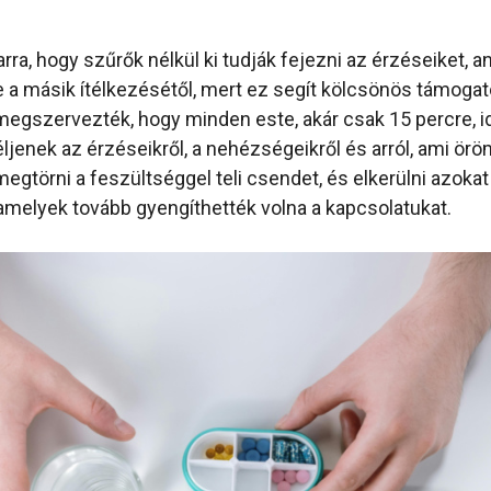
 arra, hogy szűrők nélkül ki tudják fejezni az érzéseiket, a
e a másik ítélkezésétől, mert ez segít kölcsönös támogató
 megszervezték, hogy minden este, akár csak 15 percre, 
ljenek az érzéseikről, a nehézségeikről és arról, ami örö
 megtörni a feszültséggel teli csendet, és elkerülni azokat
 amelyek tovább gyengíthették volna a kapcsolatukat.