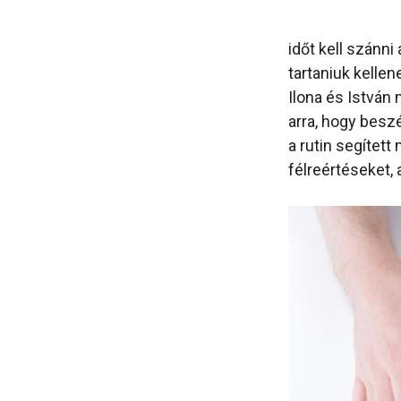
időt kell szánni
tartaniuk kellen
Ilona és István
arra, hogy beszé
a rutin segített
félreértéseket,