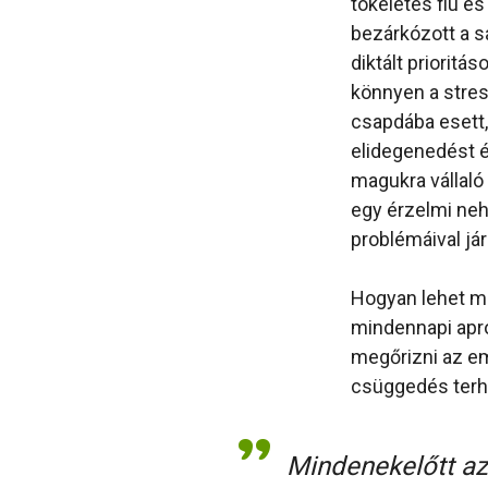
tökéletes fiú és 
bezárkózott a sa
diktált prioritá
könnyen a stres
csapdába esett,
elidegenedést é
magukra vállaló
egy érzelmi ne
problémáival jár
Hogyan lehet me
mindennapi apró
megőrizni az em
csüggedés terhe 
Mindenekelőtt az