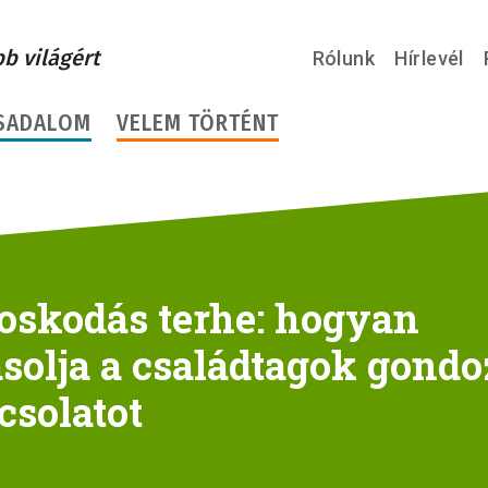
bb világért
Rólunk
Hírlevél
SADALOM
VELEM TÖRTÉNT
oskodás terhe: hogyan
solja a családtagok gondo
csolatot