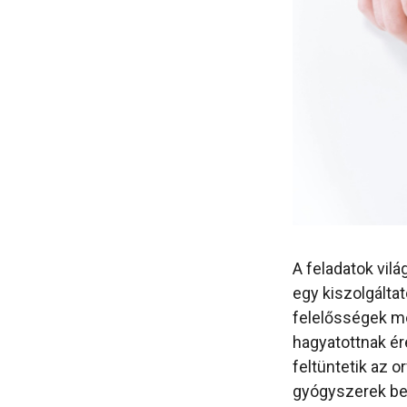
A feladatok vil
egy kiszolgálta
felelősségek m
hagyatottnak ér
feltüntetik az or
gyógyszerek bea