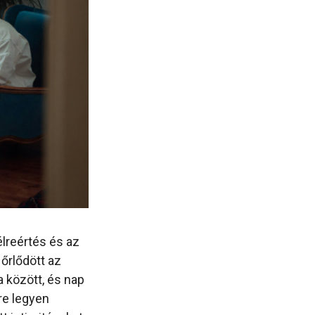
élreértés és az
 őrlődött az
a között, és nap
re legyen