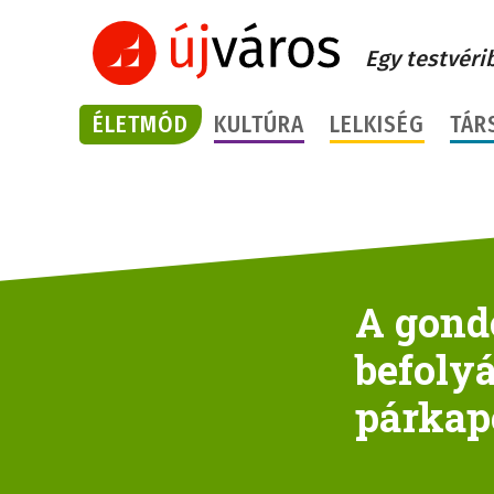
Egy testvéri
ÉLETMÓD
KULTÚRA
LELKISÉG
TÁR
A gond
befolyá
párkap