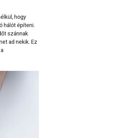
nélkül, hogy
 hálót építeni.
időt szánnak
met ad nekik. Ez
 a