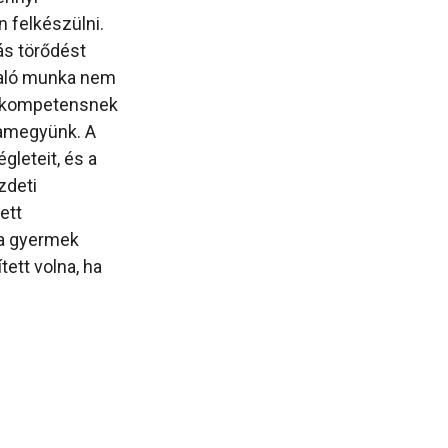
n felkészülni.
ás törődést
 való munka nem
át kompetensnek
zamegyünk. A
leteit, és a
zdeti
ett
 a gyermek
ett volna, ha