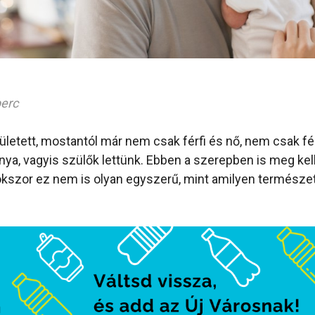
perc
etett, mostantól már nem csak férfi és nő, nem csak fér
ya, vagyis szülők lettünk. Ebben a szerepben is meg kell
kszor ez nem is olyan egyszerű, mint amilyen természet