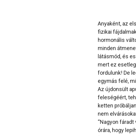
Anyaként, az el
fizikai fájdalm
hormonális vált
minden átmenet 
látásmód, és es
mert ez esetleg
fordulunk! De le
egymás felé, mi
Az újdonsült apu
feleségéért, te
ketten próbálja
nem elvárásoka
“Nagyon fáradt v
órára, hogy lepi