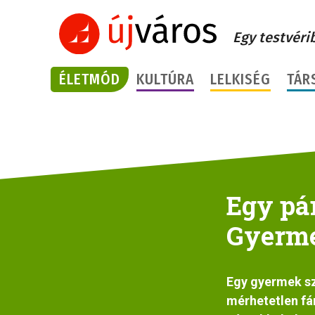
Egy testvéri
ÉLETMÓD
KULTÚRA
LELKISÉG
TÁR
Egy pár
Gyerme
Egy gyermek sz
mérhetetlen fá