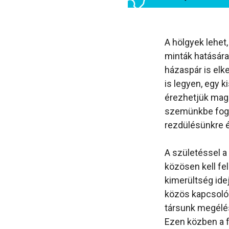
A hölgyek lehet
minták hatására
házaspár is el
is legyen, egy k
érezhetjük mag
szemünkbe fog n
rezdülésünkre é
A születéssel a
közösen kell fe
kimerültség ide
közös kapcsoló
társunk megélé
Ezen közben a f