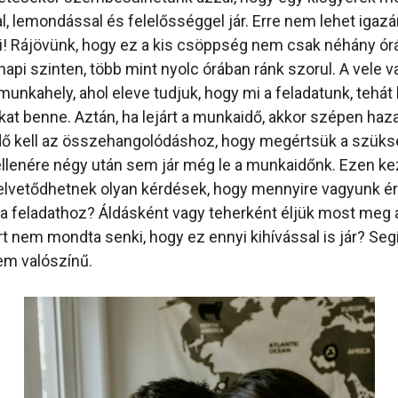
l, lemondással és felelősséggel jár. Erre nem lehet igazá
ni! Rájövünk, hogy ez a kis csöppség nem csak néhány ór
napi szinten, több mint nyolc órában ránk szorul. A vele
 munkahely, ahol eleve tudjuk, hogy mi a feladatunk, teh
t benne. Aztán, ha lejárt a munkaidő, akkor szépen ha
 kell az összehangolódáshoz, hogy megértsük a szükség
ellenére négy után sem jár még le a munkaidőnk. Ezen ke
lvetődhetnek olyan kérdések, hogy mennyire vagyunk ér
a feladathoz? Áldásként vagy teherként éljük most meg
 nem mondta senki, hogy ez ennyi kihívással is jár? Segít
em valószínű.