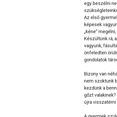
egy beszélni ne
szükségleteinke
Az első gyermek
képesek vagyunk
„kéne” megélni,
Készültünk rá, 
vagyunk, fásult
önfeledten örüln
gondolatok társ
Bizony van néhá
nem szoktunk b
kezdünk a bennü
gőzt valakinek?
újra visszatérni
A gyermek szül