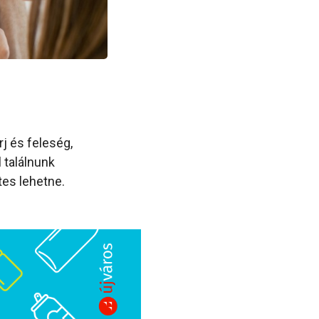
j és feleség,
 találnunk
es lehetne.