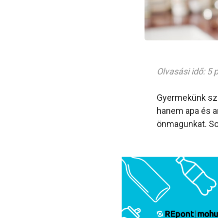
Olvasási idő: 5 
Gyermekünk szül
hanem apa és an
önmagunkat. So