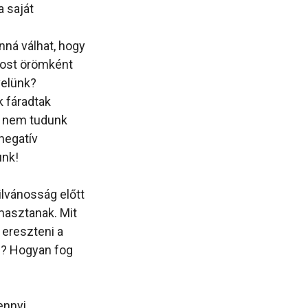
a saját
nná válhat, hogy
most örömként
velünk?
k fáradtak
rt nem tudunk
 negatív
unk!
lvánosság előtt
masztanak. Mit
 ereszteni a
n? Hogyan fog
ennyi