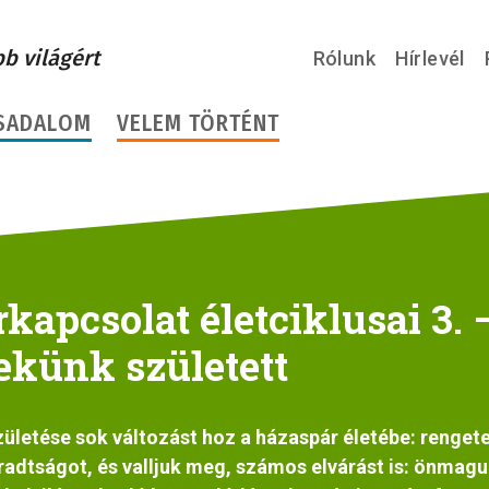
bb világért
Rólunk
Hírlevél
SADALOM
VELEM TÖRTÉNT
kapcsolat életciklusai 3. 
künk született
ületése sok változást hoz a házaspár életébe: renget
radtságot, és valljuk meg, számos elvárást is: önmagu