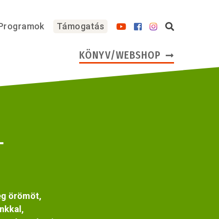
Programok
Támogatás
KÖNYV/WEBSHOP
–
eg örömöt,
nkkal,