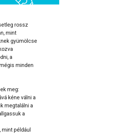
setleg rossz
n, mint
nknek gyümölcse
ékozva
ni, a
, mégis minden
nek meg:
vá kéne válni a
k megtalálni a
llgassuk a
 mint például