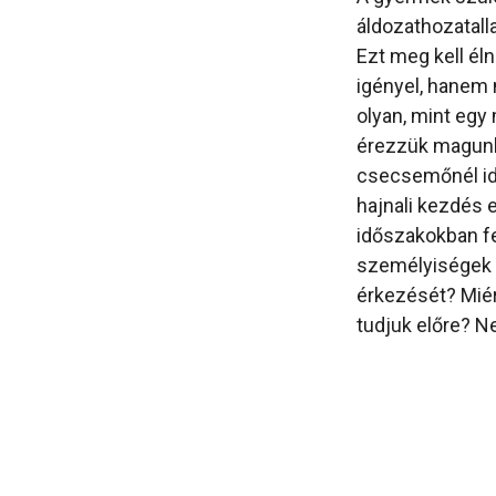
áldozathozatalla
Ezt meg kell él
igényel, hanem 
olyan, mint egy
érezzük magunka
csecsemőnél idő
hajnali kezdés 
időszakokban fe
személyiségek 
érkezését? Miért
tudjuk előre? N