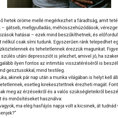
ső hetek öröme mellé megérkezhet a fáradtság, amit tet
ak – gátseb, mellgyulladás, méhösszehúzódások, vérezge
ozások hatásai – ezek mind beszűkíthetnek, és előfordul
nélkül csak sírni tudunk. Egyszerűen ránk telepedhet eg
zköztelennek és tehetetlennek érezzük magunkat. Figyelj
 szülés utáni depressziót is jelezhet, amivel jó, ha sza
galább ilyen fontos az intimitás visszatéréséről is beszélg
nd gesztusokkal, mind testileg.
ka, akinek pár nap után a munka világában is helyt kell ál
hetetlennek, esetleg kirekesztettnek érezheti magát. Fon
nak meg az érzéseikről és a valós szükségleteikről beszé
t és minősítéseket használva:
agyok, ma elég hasfájós napja volt a kicsinek, át tudnád v
henjek?”