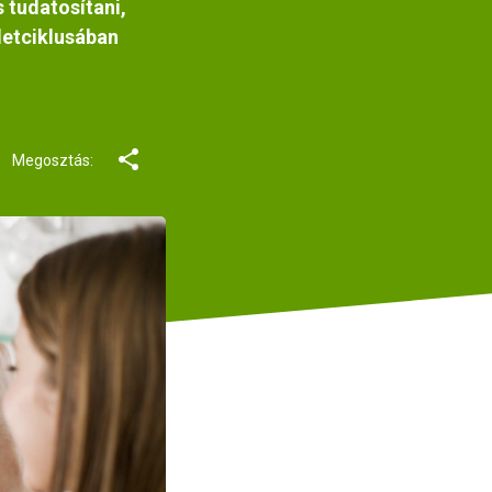
s tudatosítani,
letciklusában
Megosztás: