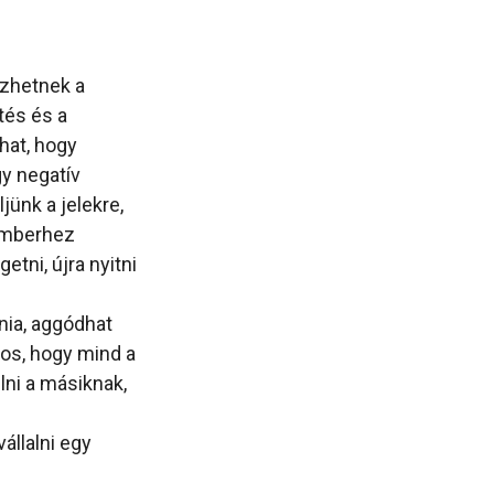
ézhetnek a
tés és a
hat, hogy
y negatív
ünk a jelekre,
kemberhez
etni, újra nyitni
lnia, aggódhat
tos, hogy mind a
lni a másiknak,
állalni egy