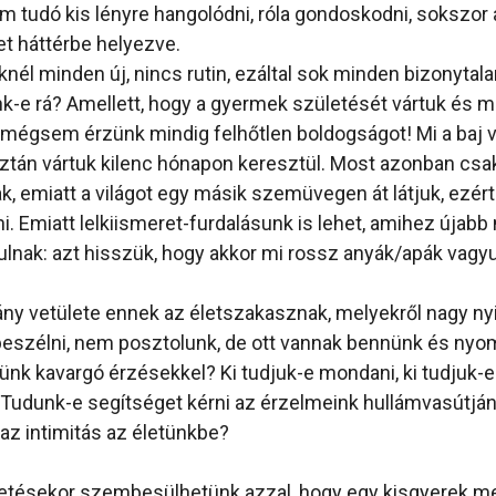
m tudó kis lényre hangolódni, róla gondoskodni, sokszor 
t háttérbe helyezve.
nél minden új, nincs rutin, ezáltal sok minden bizonytala
-e rá? Amellett, hogy a gyermek születését vártuk és 
 mégsem érzünk mindig felhőtlen boldogságot! Mi a baj 
aztán vártuk kilenc hónapon keresztül. Most azonban csa
ak, emiatt a világot egy másik szemüvegen át látjuk, ezé
i. Emiatt lelkiismeret-furdalásunk is lehet, amihez újabb
ulnak: azt hisszük, hogy akkor mi rossz anyák/apák vagy
ny vetülete ennek az életszakasznak, melyekről nagy nyi
eszélni, nem posztolunk, de ott vannak bennünk és nyo
nk kavargó érzésekkel? Ki tudjuk-e mondani, ki tudjuk-e
 Tudunk-e segítséget kérni az érzelmeink hullámvasútjá
 az intimitás az életünkbe?
etésekor szembesülhetünk azzal, hogy egy kisgyerek m