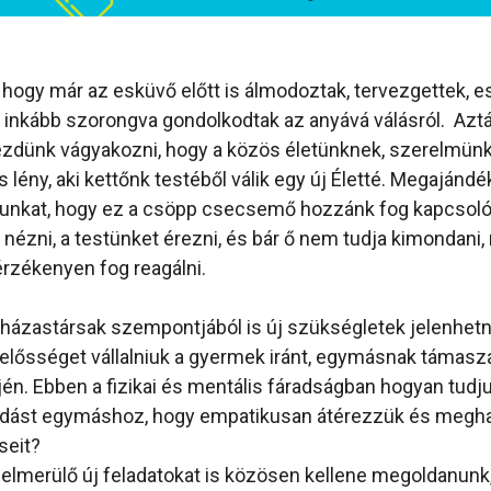
, hogy már az esküvő előtt is álmodoztak, tervezgettek, e
 inkább szorongva gondolkodtak az anyává válásról. Aztá
kezdünk vágyakozni, hogy a közös életünknek, szerelmü
is lény, aki kettőnk testéből válik egy új Életté. Megajánd
unkat, hogy ez a csöpp csecsemő hozzánk fog kapcsolód
ézni, a testünket érezni, és bár ő nem tudja kimondani
rzékenyen fog reagálni.
 házastársak szempontjából is új szükségletek jelenhet
lelősséget vállalniuk a gyermek iránt, egymásnak támaszá
jén. Ebben a fizikai és mentális fáradságban hogyan tudju
dást egymáshoz, hogy empatikusan átérezzük és megha
seit?
elmerülő új feladatokat is közösen kellene megoldanunk,