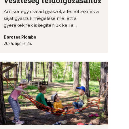
veszteség feldolgozásához
Amikor egy család gyászol, a felnőtteknek a
saját gyászuk megélése mellett a
gyerekeknek is segíteniük kell a ...
Dorotea Piombo
2024. április 25.