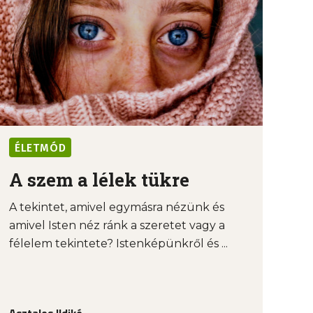
ÉLETMÓD
A szem a lélek tükre
A tekintet, amivel egymásra nézünk és
amivel Isten néz ránk a szeretet vagy a
félelem tekintete? Istenképünkről és ...
Asztalos Ildikó