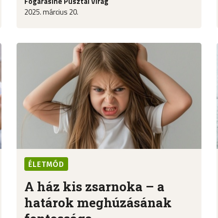
Fogarasiné Pusztai Virág
2025. március 20.
ÉLETMÓD
A ház kis zsarnoka – a
határok meghúzásának