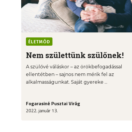
ÉLETMÓD
Nem születtünk szülőnek!
A szülővé váláskor – az örökbefogadással
ellentétben – sajnos nem mérik fel az
alkalmasságunkat. Saját gyereke ...
Fogarasiné Pusztai Virág
2022. január 13.