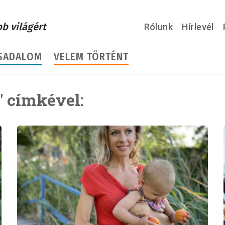
bb világért
Rólunk
Hírlevél
SADALOM
VELEM TÖRTÉNT
" címkével: