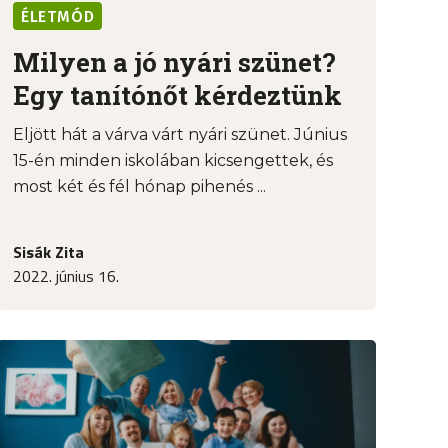
ÉLETMÓD
Milyen a jó nyári szünet?
Egy tanítónőt kérdeztünk
Eljött hát a várva várt nyári szünet. Június
15-én minden iskolában kicsengettek, és
most két és fél hónap pihenés ...
Sisák Zita
2022. június 16.