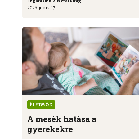
Fogarasiné Pusztai Virág
2025. július 17.
ÉLETMÓD
A mesék hatása a
gyerekekre