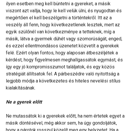
ilyen esetben meg kell büntetni a gyereket, a másik
viszont azt vallja, hogy le kell velük ülni, és nyugodtan és
megértően el kell beszélgetni a történtekről. Itt az a
veszély áll fenn, hogy következetlenek lesztek, mert az
egyik szülőnél van következménye a tetteknek, míg a
másik, látva a gyermek dühét vagy szomorúságát, enged,
és ezzel ellentmondásos üzenetet közvetít a gyerekek
felé. Ezért olyan fontos, hogy alaposan átbeszéljétek a
kérdést, hogy figyelmesen meghallgassátok egymást, és
így egy jó kompromisszumot találjatok, és egy közös
stratégiát állítsatok fel. A párbeszédre való nyitottság a
legjobb módja a következetes és hiteles nevelési stílus
kialakításának.
Ne a gyerek előtt
Ne mutassátok ki a gyerekek előtt, ha nem értetek egyet a
másik döntésével, még akkor sem, ha úgy gondoljátok,
hogy a párotok rosszul közelít meg egy helyzetet. Ha a