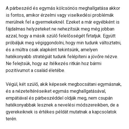
A párbeszéd és egymás kölcsönös meghallgatása akkor
is fontos, amikor érzelmi vagy viselkedési problémák
merülnek fel a gyermekeknél. Ezeket a már egyébként is
fájdalmas helyzeteket ne nehezítsük meg még jobban
azzal, hogy a másik szülő felelősségét firtatjuk. Együtt
próbáljuk meg végiggondolni, hogy min tudunk változtatni,
és a múltra csak alapként tekintsünk, amelyen
hatékonyabb stratégiát tudunk felépíteni a jövőre nézve.
Ne felejtsük, hogy az ítélkezés ritkán hoz bármi
pozitívumot a család életébe.
Végül, két szülő, akik képesek megbocsátani egymásnak,
és a nézeteltéréseiket egymás meghallgatásával,
empátiával és párbeszéddel oldják meg, nem csupán
hatékonyabbak lesznek a nevelési módszereikben, de a
gyerekeiknek is értékes példát mutatnak a kapcsolatok
terén.