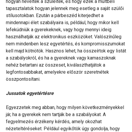
hogyan neveltek a szüleitek, és hogy ezek a múltbeli
tapasztalatok hogyan jelennek meg esetleg a saját szülői
stílusotokban. Ezután a párbeszéd kiterjedhet a
mindennapi élet szabályaira is, például, hogy mikor kell
lefeküdniük a gyerekeknek, vagy hogy mennyi ideig
használhatják az elektronikus eszközöket. Valószínűleg
nem mindenben lesz egyetértés, és kompromisszumokat
kell majd kötnötök. Hasznos lehet, ha összeírtok egy listát
a szabályokról, és ha a gyereknek vagy kamaszoknak
nehéz betartani az összeset, kiválaszthatjátok a
legfontosabbakat, amelyekre először szeretnétek
összpontosítani.
Jussatok egyetértésre
Egyezzetek meg abban, hogy milyen következményekkel
jár, ha a gyerekek nem tartják be a szabályokat. A
fegyelmezés érzékeny kérdés, amely okozhat
nézeteltéréseket. Például egyikőtök úgy gondolja, hogy