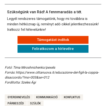
Szükségünk van Rád! A fennmaradás a tét.
Legyél rendszeres támogatónk, hogy mi továbbra is
minden hétköznap új, reményt adó cikkel jelentkezhessünk!
Iratkozz fel hírlevelünkre!
Támogatást indítok
Feliratkozom a hírlevélre
Fotó: Tima Miroshnichenko/pexels
Forrás: https://www.cittanuova.it/educazione-dei-figli-la-coppia-
disaccordo/?ms=003&se=012
Fordította: Szeles Ági
GYEREKNEVELÉS
KOMMUNIKÁCIÓ
KONFLIKTUS
PÁRBESZÉD
SZÜLŐK