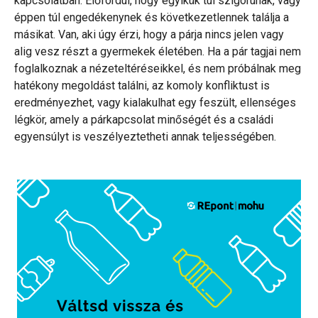
kapcsolatban. Előfordul, hogy egyikük túl szigorúnak, vagy
éppen túl engedékenynek és következetlennek találja a
másikat. Van, aki úgy érzi, hogy a párja nincs jelen vagy
alig vesz részt a gyermekek életében. Ha a pár tagjai nem
foglalkoznak a nézeteltéréseikkel, és nem próbálnak meg
hatékony megoldást találni, az komoly konfliktust is
eredményezhet, vagy kialakulhat egy feszült, ellenséges
légkör, amely a párkapcsolat minőségét és a családi
egyensúlyt is veszélyeztetheti annak teljességében.