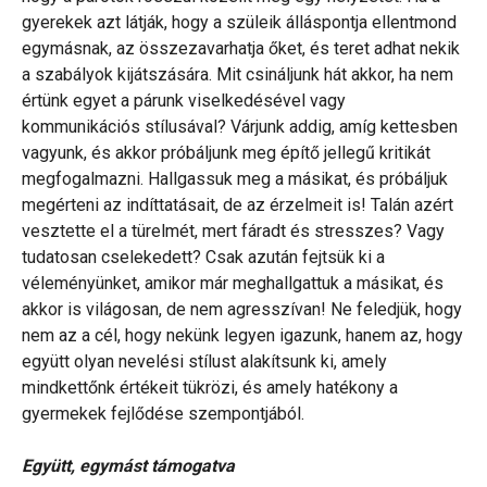
gyerekek azt látják, hogy a szüleik álláspontja ellentmond
egymásnak, az összezavarhatja őket, és teret adhat nekik
a szabályok kijátszására. Mit csináljunk hát akkor, ha nem
értünk egyet a párunk viselkedésével vagy
kommunikációs stílusával? Várjunk addig, amíg kettesben
vagyunk, és akkor próbáljunk meg építő jellegű kritikát
megfogalmazni. Hallgassuk meg a másikat, és próbáljuk
megérteni az indíttatásait, de az érzelmeit is! Talán azért
vesztette el a türelmét, mert fáradt és stresszes? Vagy
tudatosan cselekedett? Csak azután fejtsük ki a
véleményünket, amikor már meghallgattuk a másikat, és
akkor is világosan, de nem agresszívan! Ne feledjük, hogy
nem az a cél, hogy nekünk legyen igazunk, hanem az, hogy
együtt olyan nevelési stílust alakítsunk ki, amely
mindkettőnk értékeit tükrözi, és amely hatékony a
gyermekek fejlődése szempontjából.
Együtt, egymást támogatva