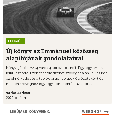
ÉLETMÓD
Új könyv az Emmánuel közösség
alapítójának gondolataival
Könyvajánló – Az Új Város új sorozatot indít. Egy-egy ismert
lelki vezetőtől tizenöt napra tizenöt szöveget ajánlunk az ima,
az elmélkedés és a teológiai gondolatok ötvözeteként és
minden szöveghez egy-egy kommentárt az adott ...
Varjas Adrienn
2020. október 11.
LEGÚJABB KÖNYVEINK:
WEBSHOP