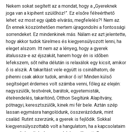
Nekem sokat segített az a mondat, hogy a „Gyereknek
joga van a kipihent szülőhöz!”. Ez elsőre félreérthető
lehet: ez most egy újabb elvárás, megfelelés?! Nem az.
Én ennek köszönhetően mertem újragondolni a fontossági
sorrendeket. Ez mindenkinek más. Nálam ez azt jelentette,
hogy akkor tudok türelmes és kiegyensúlyozott lenni, ha
eleget alszom. Itt nem az a lényeg, hogy a gyerek
átalussza-e az éjszakát, hanem hogy én is időben
lefekszem, sőt néha délután is relaxálok egy kicsit, amikor
ő is alszik. A takarítást vele együtt is csinálhatom, de
pihenni csak akkor tudok, amikor ő is! Minden külső
segítséget érdemes volt számba venni, főleg az elején:
nagyszülők, testvérek, barátok, egyetemisták,
ételrendelés, takarítónő, Otthon Segítünk Alapítvány,
pótnagyi, keresztszülők, kinek mi fér bele. Aztán szép
lassan egymásra hangolódunk, összerázódunk, mint
család. Rutint szerzünk, a gyerek is fejlődik. Sokkal
kiegyensúlyozottabb volt a hangulatom, ha a kapcsolataim