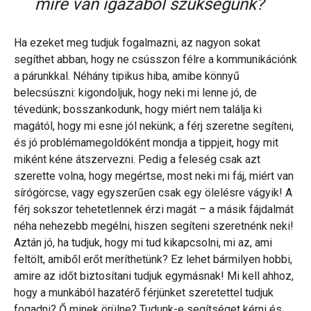
mire van igazából szükségünk?
Ha ezeket meg tudjuk fogalmazni, az nagyon sokat
segíthet abban, hogy ne csússzon félre a kommunikációnk
a párunkkal. Néhány tipikus hiba, amibe könnyű
belecsúszni: kigondoljuk, hogy neki mi lenne jó, de
tévedünk; bosszankodunk, hogy miért nem találja ki
magától, hogy mi esne jól nekünk; a férj szeretne segíteni,
és jó problémamegoldóként mondja a tippjeit, hogy mit
miként kéne átszervezni. Pedig a feleség csak azt
szerette volna, hogy megértse, most neki mi fáj, miért van
sírógörcse, vagy egyszerűen csak egy ölelésre vágyik! A
férj sokszor tehetetlennek érzi magát – a másik fájdalmát
néha nehezebb megélni, hiszen segíteni szeretnénk neki!
Aztán jó, ha tudjuk, hogy mi tud kikapcsolni, mi az, ami
feltölt, amiből erőt meríthetünk? Ez lehet bármilyen hobbi,
amire az időt biztosítani tudjuk egymásnak! Mi kell ahhoz,
hogy a munkából hazatérő férjünket szeretettel tudjuk
fogadni? Ő minek örülne? Tudunk-e segítséget kérni és