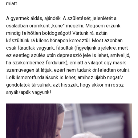
miatt.
A gyermek áldás, ajándék. A születését, jelenlétét a
családban örömként „kéne” megélni. Mégsem érzünk
mindig felhőtlen boldogságot! Vártunk rá, aztán
készültünk rá kilenc hónapon keresztül. Most azonban
csak fáradtak vagyunk, fásultak (figyeljünk a jelekre, mert
ez esetleg szülés után depresszió jele is lehet, amivel jó,
ha szakemberhez fordulunk), emiatt a világot egy másik
szemüvegen át látjuk, ezért nem tudunk önfeledten örülni.
Lelkiismeretfurdalásunk is lehet, amihez újabb negatív
gondolatok társulnak: azt hisszük, hogy akkor mi rossz
anyák/apák vagyunk!