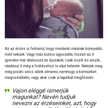
Az az érzés is felmerül, hogy mindenki másnak könnyebb,
mint nekünk. Vagy más biztos ügyesebb, hiszen az ő
gyereke már átalussza az éjszakát, csak eszik és alszik,
ráadásul ő még a fodrászhoz is eljut hetente. Nekünk meg
még pisilni sincs időnk elmenni, nemhogy a körmünket
megcsináltatni, vagy akár csak a hajunkat megfésülni.
Vajon eléggé ismerjük
magunkat? Nevén tudjuk
nevezni az érzéseinket, azt, hogy