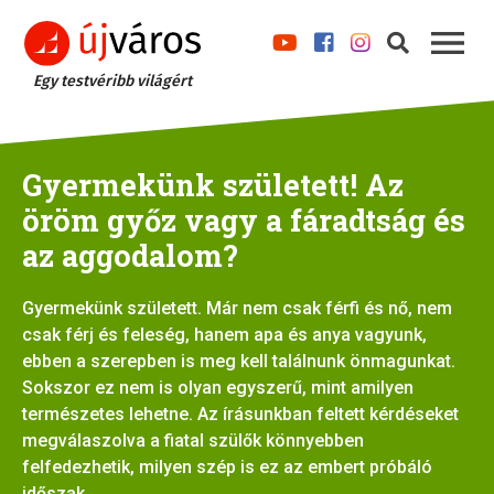
Egy testvéribb világért
Gyermekünk született! Az
öröm győz vagy a fáradtság és
az aggodalom?
Gyermekünk született. Már nem csak férfi és nő, nem
csak férj és feleség, hanem apa és anya vagyunk,
ebben a szerepben is meg kell találnunk önmagunkat.
Sokszor ez nem is olyan egyszerű, mint amilyen
természetes lehetne. Az írásunkban feltett kérdéseket
megválaszolva a fiatal szülők könnyebben
felfedezhetik, milyen szép is ez az embert próbáló
időszak.