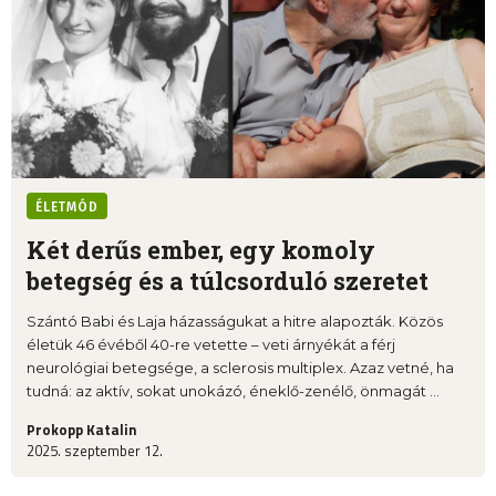
ÉLETMÓD
Két derűs ember, egy komoly
betegség és a túlcsorduló szeretet
Szántó Babi és Laja házasságukat a hitre alapozták. Közös
életük 46 évéből 40-re vetette – veti árnyékát a férj
neurológiai betegsége, a sclerosis multiplex. Azaz vetné, ha
tudná: az aktív, sokat unokázó, éneklő-zenélő, önmagát ...
Prokopp Katalin
2025. szeptember 12.