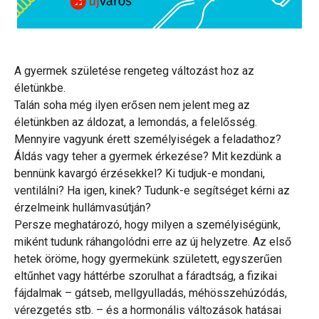
A gyermek születése rengeteg változást hoz az
életünkbe.
Talán soha még ilyen erősen nem jelent meg az
életünkben az áldozat, a lemondás, a felelősség.
Mennyire vagyunk érett személyiségek a feladathoz?
Áldás vagy teher a gyermek érkezése? Mit kezdünk a
bennünk kavargó érzésekkel? Ki tudjuk-e mondani,
ventilálni? Ha igen, kinek? Tudunk-e segítséget kérni az
érzelmeink hullámvasútján?
Persze meghatározó, hogy milyen a személyiségünk,
miként tudunk ráhangolódni erre az új helyzetre. Az első
hetek öröme, hogy gyermekünk született, egyszerűen
eltűnhet vagy háttérbe szorulhat a fáradtság, a fizikai
fájdalmak – gátseb, mellgyulladás, méhösszehúzódás,
vérezgetés stb. – és a hormonális változások hatásai