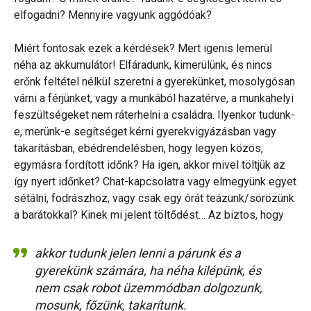
elfogadni? Mennyire vagyunk aggódóak?
Miért fontosak ezek a kérdések? Mert igenis lemerül
néha az akkumulátor! Elfáradunk, kimerülünk, és nincs
erőnk feltétel nélkül szeretni a gyerekünket, mosolygósan
várni a férjünket, vagy a munkából hazatérve, a munkahelyi
feszültségeket nem ráterhelni a családra. Ilyenkor tudunk-
e, merünk-e segítséget kérni gyerekvigyázásban vagy
takarításban, ebédrendelésben, hogy legyen közös,
egymásra fordított időnk? Ha igen, akkor mivel töltjük az
így nyert időnket? Chat-kapcsolatra vagy elmegyünk egyet
sétálni, fodrászhoz, vagy csak egy órát teázunk/sörözünk
a barátokkal? Kinek mi jelent töltődést… Az biztos, hogy
akkor tudunk jelen lenni a párunk és a
gyerekünk számára, ha néha kilépünk, és
nem csak robot üzemmódban dolgozunk,
mosunk, főzünk, takarítunk.