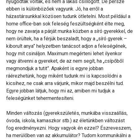
nyugodtak voltak, és nem a lakás csillogott. De persze
ebben is különbözőek vagyunk. Jó, ha erről a
házastársunkkal közösen tudunk ötletelni. Most például a
home office-ban sok feleség feszültségként élte meg,
hogy ne zavarja a párját munka közben a síró gyerekkel, de
nem örültek, ha a férjük beszaladt, hogy a „síró gyerek –
kiborult anya” helyzetben tanácsot adjon a feleségének,
hogy mit csináljon. Maximum megérteni lehet ilyenkor
vagy átvenni a gyereket, de az nem segít, ha „csípőből
megmondjuk a tutit”. Apaként is egyre jobban
ráérezhetünk, hogy miként tudunk mi is kapcsolódni a
kicsihez, ne csak arra várjunk, mikor majd beszélni tud.
Egyre jobban látjuk, hogy mi az, amiben mi tudjuk a
feleségünket tehermentesíteni.
Minden változás (gyerekszületés, munkába visszaállás,
óvoda, iskola, kamaszkor stb.) az életünkben változást
fog eredményezni. Hogy vagyok én ezzel? Észreveszem,
ha merülőben van az akkumulátor? Tudom kommunikálni a