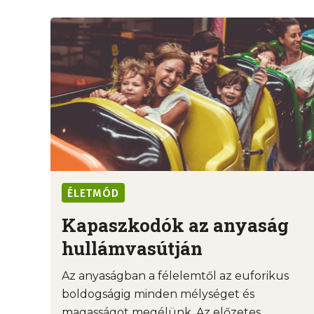
ÉLETMÓD
Kapaszkodók az anyaság
hullámvasútján
Az anyaságban a félelemtől az euforikus
boldogságig minden mélységet és
magasságot megélünk. Az előzetes ...