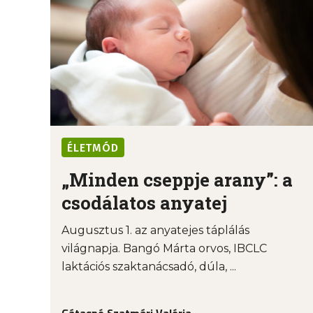
ÉLETMÓD
„Minden cseppje arany”: a
csodálatos anyatej
Augusztus 1. az anyatejes táplálás
világnapja. Bangó Márta orvos, IBCLC
laktációs szaktanácsadó, dúla, ...
Gátasné Szatmári Valéria