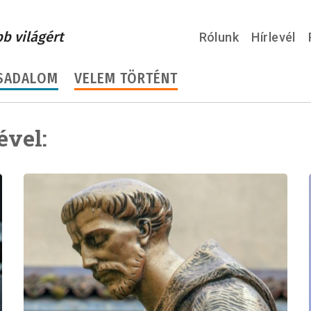
bb világért
Rólunk
Hírlevél
SADALOM
VELEM TÖRTÉNT
ével: