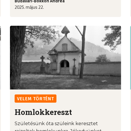
Budavári-Bókkon Andrea
2025. május 22.
VELEM TÖRTÉNT
Homlokkereszt
Születésünk óta szüleink keresztet