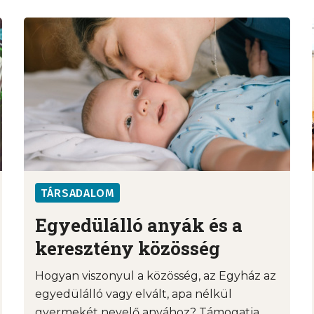
TÁRSADALOM
Egyedülálló anyák és a
keresztény közösség
Hogyan viszonyul a közösség, az Egyház az
egyedülálló vagy elvált, apa nélkül
gyermekét nevelő anyához? Támogatja ...