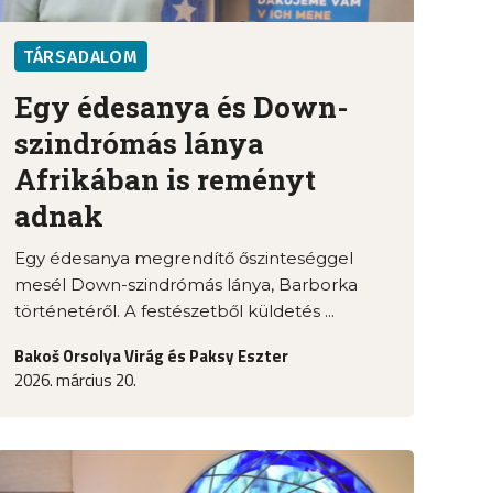
TÁRSADALOM
Egy édesanya és Down-
szindrómás lánya
Afrikában is reményt
adnak
Egy édesanya megrendítő őszinteséggel
mesél Down-szindrómás lánya, Barborka
történetéről. A festészetből küldetés ...
Bakoš Orsolya Virág és Paksy Eszter
2026. március 20.