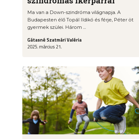
szindrómás ikerpárral
Ma van a Down-szindróma világnapja. A
Budapesten élő Topál Ildikó és férje, Péter öt
gyermek szülei. Három ...
Gátasné Szatmári Valéria
2025. március 21.