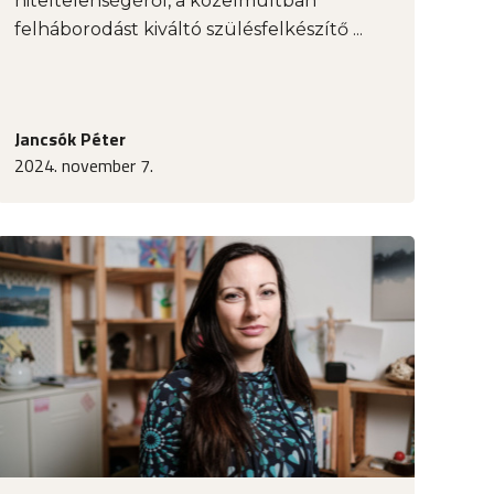
hiteltelenségéről, a közelmúltban
felháborodást kiváltó szülésfelkészítő ...
Jancsók Péter
2024. november 7.