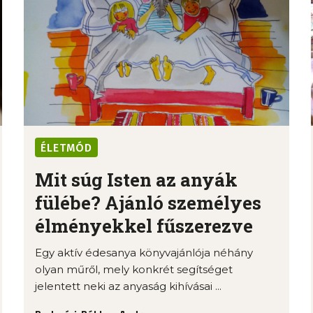
ÉLETMÓD
Mit súg Isten az anyák
fülébe? Ajánló személyes
élményekkel fűszerezve
Egy aktív édesanya könyvajánlója néhány
olyan műről, mely konkrét segítséget
jelentett neki az anyaság kihívásai ...