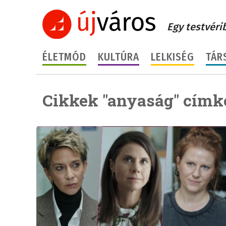
Egy testvéri
ÉLETMÓD
KULTÚRA
LELKISÉG
TÁR
Cikkek "anyaság" címk