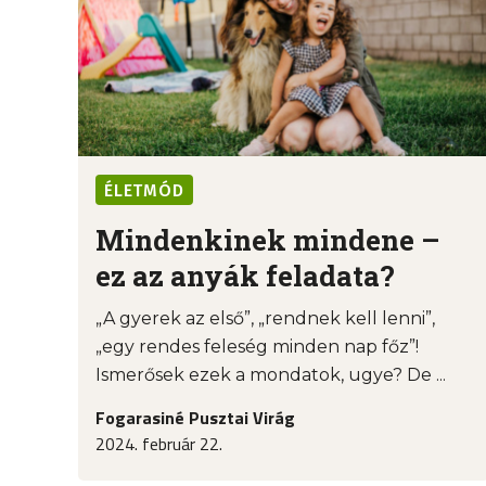
ÉLETMÓD
Mindenkinek mindene –
ez az anyák feladata?
„A gyerek az első”, „rendnek kell lenni”,
„egy rendes feleség minden nap főz”!
Ismerősek ezek a mondatok, ugye? De ...
Fogarasiné Pusztai Virág
2024. február 22.