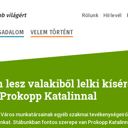
bb világért
Rólunk
Hírlevél
SADALOM
VELEM TÖRTÉNT
lesz valakiből lelki kísér
 Prokopp Katalinnal
Új Város munkatársainak egyéb szakmai tevékenységeirő
nkat. Stábunkban fontos szerepe van Prokopp Katalinna