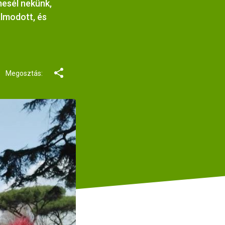
mesél nekünk,
álmodott, és
Megosztás: