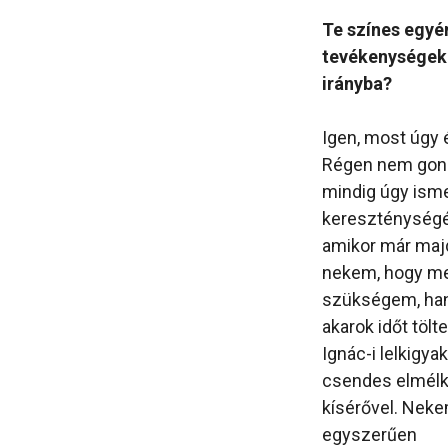
Te színes egyén
tevékenységek i
irányba?
Igen, most úgy 
Régen nem gond
mindig úgy isme
kereszténységét
amikor már majd
nekem, hogy men
szükségem, hane
akarok időt töl
Ignác-i lelkigya
csendes elmélke
kísérővel. Nekem
egyszerűen