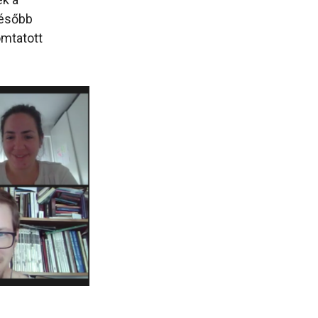
később
omtatott