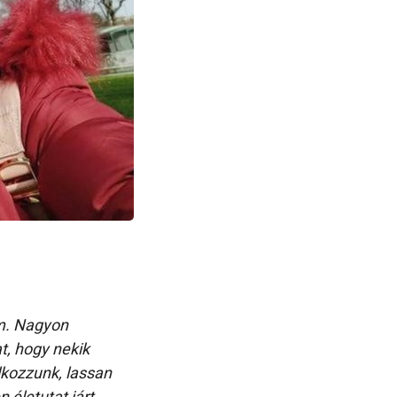
am. Nagyon
at, hogy nekik
lkozzunk, lassan
 életutat járt