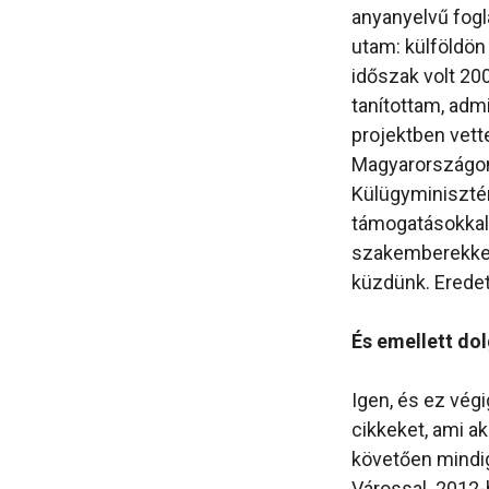
anyanyelvű fogl
utam: külföldön
időszak volt 20
tanítottam, admi
projektben vette
Magyarországon
Külügyminiszté
támogatásokkal 
szakemberekkel.
küzdünk. Eredet
És emellett dol
Igen, és ez vég
cikkeket, ami a
követően mindi
Várossal. 2012-