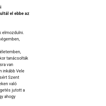
i
ltál el ebbe az
k elmozdulni.
iségemben,
 életemben,
kor tanácsolták
sra van
n inkább Vele
sért Szent
zeken való
etés jutott a
ogy ahogy