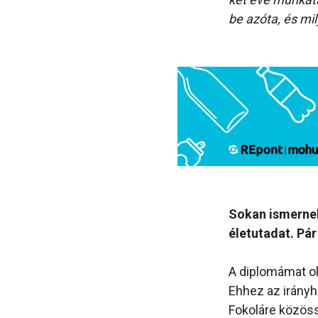
be azóta, és mi
Sokan ismernek 
életutadat. Pá
A diplomámat ol
Ehhez az irányh
Fokoláre közöss