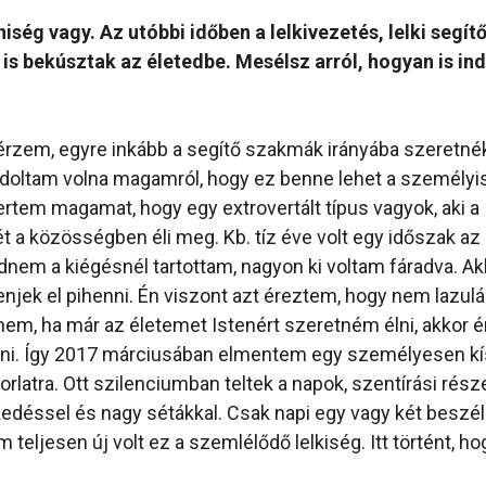
iség vagy. Az utóbbi időben a lelkivezetés, lelki segítő
s bekúsztak az életedbe. Mesélsz arról, hogyan is indu
érzem, egyre inkább a segítő szakmák irányába szeretné
oltam volna magamról, hogy ez benne lehet a személy
rtem magamat, hogy egy extrovertált típus vagyok, aki a
 a közösségben éli meg. Kb. tíz éve volt egy időszak az
nem a kiégésnél tartottam, nagyon ki voltam fáradva. Ak
jek el pihenni. Én viszont azt éreztem, hogy nem lazulá
m, ha már az életemet Istenért szeretném élni, akkor é
teni. Így 2017 márciusában elmentem egy személyesen kí
korlatra. Ott szilenciumban teltek a napok, szentírási rés
déssel és nagy sétákkal. Csak napi egy vagy két beszélg
 teljesen új volt ez a szemlélődő lelkiség. Itt történt, h