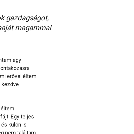
ok gazdagságot,
n saját magammal
entem egy
ibontakozásra
emi erővel éltem
ól kezdve
 éltem
ájt. Egy teljes
 és külön is
ég nem találtam