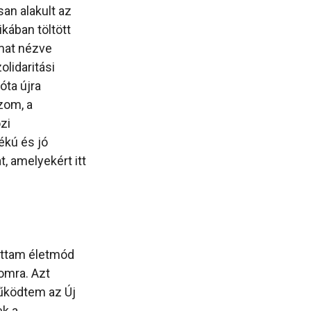
an alakult az
kában töltött
omat nézve
olidaritási
óta újra
zom, a
zi
ékú és jó
, amelyekért itt
ottam életmód
omra. Azt
űködtem az Új
ek a