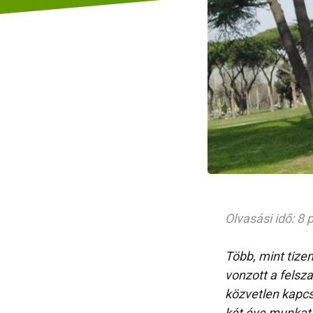
Olvasási idő: 8 
Több, mint tize
vonzott a felsza
közvetlen kapcs
két éve munkatá