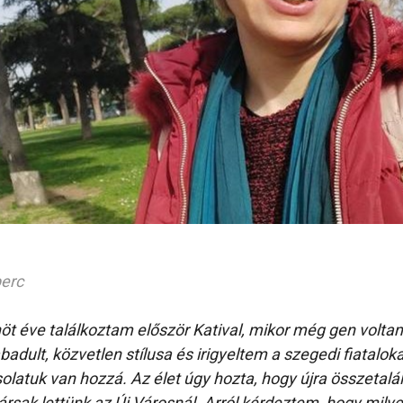
perc
nöt éve találkoztam először Katival, mikor még gen volt
badult, közvetlen stílusa és irigyeltem a szegedi fiatalok
olatuk van hozzá. Az élet úgy hozta, hogy újra összetalá
rsak lettünk az Új Városnál. Arról kérdeztem, hogy milyen