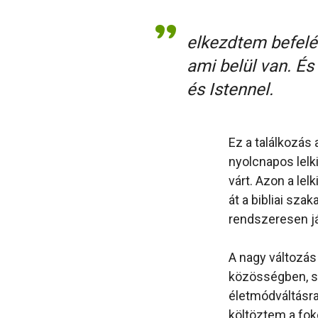
elkezdtem befelé
ami belül van. É
és Istennel.
Ez a találkozás
nyolcnapos lelki
várt. Azon a le
át a bibliai sza
rendszeresen já
A nagy változás
közösségben, sú
életmódváltásra
költöztem a fok