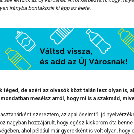
lyen irányba bontakozik ki épp az élete.
téged, de azért az olvasók közt talán lesz olyan is, a
r mondatban mesélsz arról, hogy mi is a szakmád, mive
asztanárként szereztem, az apai őseimtől jó nyelvérzék
oz nagyban hozzájárult, hogy egész kiskorom óta benne
égében, ahol például már gyerekként is volt olyan, hogy 