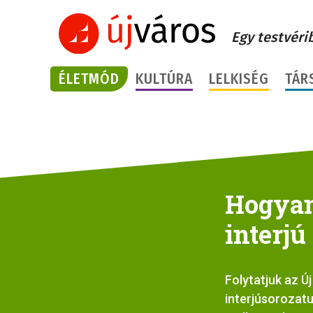
Egy testvéri
ÉLETMÓD
KULTÚRA
LELKISÉG
TÁR
Hogyan 
interjú
Folytatjuk az 
interjúsorozatu