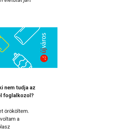
ki nem tudja az
l foglalkozol?
et örököltem.
 voltam a
olasz