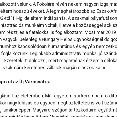
alkozott velünk. A Fokoláre révén nekem nagyon izgalmas
 éltem hosszú éveket. A legmeghatározóbb az Észak-Afri
03-tól ’11-ig, de éltem Indiában is. A szakmai pályafutás
nisztrációs munkáim voltak, illetve a közösséggel sok sz
m részt, és a fiatalokkal is foglalkoztam. Most már 2019 
 vagyok. Jelenleg a Hungary Helps Ügynökségnél dolgo
riumhoz kapcsolódóan humanitárius és egyéb nemzetkö
foglalkozunk. Leginkább adminisztratív munka, jó szánd
 Szeretek itt dolgozni, mert magaménak érzem a célokat
i szakmám keretében vállalok magán olaszórákat is.
gozol az Új Városnál is.
igkísért az életemben. Már egyetemista koromban fordít
kkor nagy kihívás és egyben megtiszteltetés is volt szám
g, amikor éppen Magyarországon tartózkodtam, együttm
ben, miután hazajöttem Algériából, megkértek, hogy legy