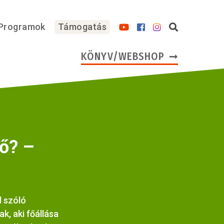
Programok
Támogatás
KÖNYV/WEBSHOP
ő? –
l szóló
k, aki főállása