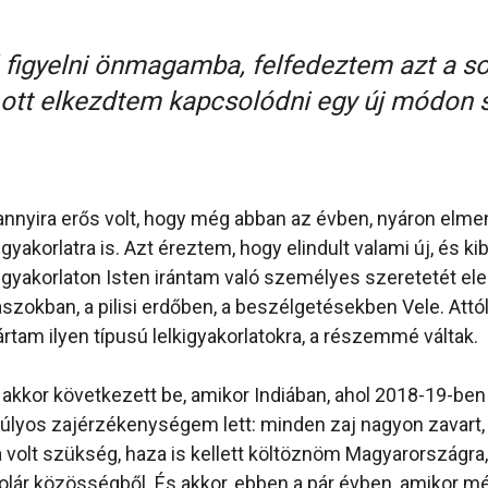
 figyelni önmagamba, felfedeztem azt a s
s ott elkezdtem kapcsolódni egy új módo
 annyira erős volt, hogy még abban az évben, nyáron elm
gyakorlatra is. Azt éreztem, hogy elindult valami új, és k
lkigyakorlaton Isten irántam való személyes szeretetét el
kaszokban, a pilisi erdőben, a beszélgetésekben Vele. Att
rtam ilyen típusú lelkigyakorlatokra, a részemmé váltak.
 akkor következett be, amikor Indiában, ahol 2018-19-ben
lyos zajérzékenységem lett: minden zaj nagyon zavart, f
 volt szükség, haza is kellett költöznöm Magyarországra,
olár közösségből. És akkor, ebben a pár évben, amikor m