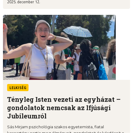
2025. december 12.
LELKISÉG
Tényleg Isten vezeti az egyházat –
gondolatok nemcsak az Ifjúsági
Jubileumról
Sás Mirjam pszichológia szakos egyetemista, fiatal