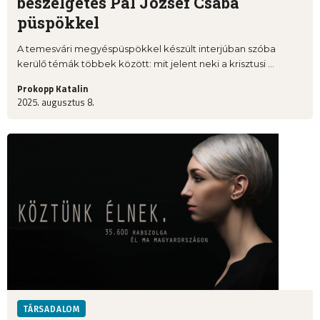
beszélgetés Pál József Csaba
püspökkel
A temesvári megyéspüspökkel készült interjúban szóba
kerülő témák többek között: mit jelent neki a krisztusi ...
Prokopp Katalin
2025. augusztus 8.
TÁRSADALOM