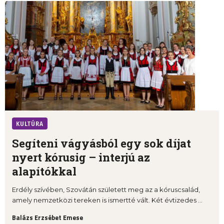
KULTÚRA
Segíteni vágyásból egy sok díjat
nyert kórusig – interjú az
alapítókkal
Erdély szívében, Szovátán született meg az a kóruscsalád,
amely nemzetközi tereken is ismertté vált. Két évtizedes ...
Balázs Erzsébet Emese