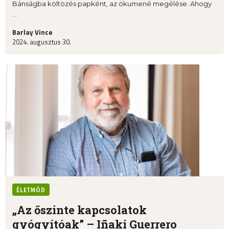
Bánságba költözés papként, az ökumené megélése. Ahogy
...
Barlay Vince
2024. augusztus 30.
ÉLETMÓD
„Az őszinte kapcsolatok
gyógyítóak” – Iñaki Guerrero