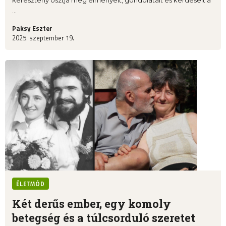
keresztény osztja meg élményeit, gondolatait és kérdéseit a
...
Paksy Eszter
2025. szeptember 19.
ÉLETMÓD
Két derűs ember, egy komoly
betegség és a túlcsorduló szeretet