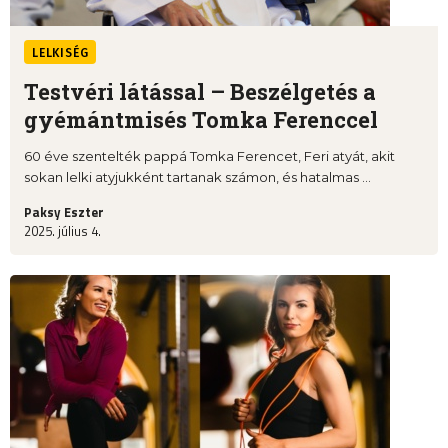
LELKISÉG
Testvéri látással – Beszélgetés a
gyémántmisés Tomka Ferenccel
60 éve szentelték pappá Tomka Ferencet, Feri atyát, akit
sokan lelki atyjukként tartanak számon, és hatalmas ...
Paksy Eszter
2025. július 4.