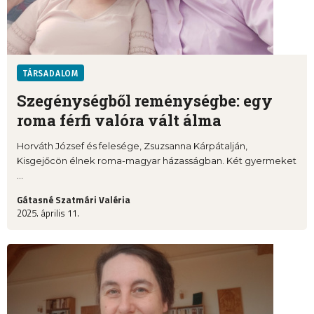
TÁRSADALOM
Szegénységből reménységbe: egy
roma férfi valóra vált álma
Horváth József és felesége, Zsuzsanna Kárpátalján,
Kisgejőcön élnek roma-magyar házasságban. Két gyermeket
...
Gátasné Szatmári Valéria
2025. április 11.