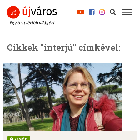
Egy testvéribb világért
Cikkek "interjú" címkével:
ÉLETMÓD