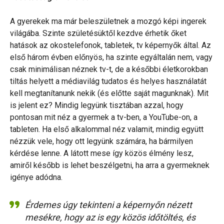
A gyerekek ma már beleszületnek a mozgó képi ingerek
világába. Szinte születésüktől kezdve érhetik őket
hatások az okostelefonok, tabletek, tv képernyők által. Az
első három évben előnyös, ha szinte egyáltalán nem, vagy
csak minimálisan néznek tv-t, de a későbbi életkorokban
tiltás helyett a médiavilág tudatos és helyes használatát
kell megtanítanunk nekik (és előtte saját magunknak). Mit
is jelent ez? Mindig legyünk tisztában azzal, hogy
pontosan mit néz a gyermek a tv-ben, a YouTube-on, a
tableten. Ha első alkalommal néz valamit, mindig együtt
nézzük vele, hogy ott legyünk számára, ha bármilyen
kérdése lenne. A látott mese így közös élmény lesz,
amiről később is lehet beszélgetni, ha arra a gyermeknek
igénye adódna.
Érdemes úgy tekinteni a képernyőn nézett
mesékre, hogy az is egy közös időtöltés, és