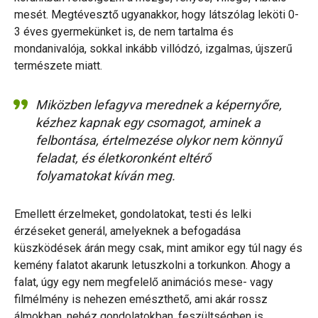
mesét. Megtévesztő ugyanakkor, hogy látszólag leköti 0-
3 éves gyermekünket is, de nem tartalma és
mondanivalója, sokkal inkább villódzó, izgalmas, újszerű
természete miatt.
Miközben lefagyva merednek a képernyőre,
kézhez kapnak egy csomagot, aminek a
felbontása, értelmezése olykor nem könnyű
feladat, és életkoronként eltérő
folyamatokat kíván meg.
Emellett érzelmeket, gondolatokat, testi és lelki
érzéseket generál, amelyeknek a befogadása
küszködések árán megy csak, mint amikor egy túl nagy és
kemény falatot akarunk letuszkolni a torkunkon. Ahogy a
falat, úgy egy nem megfelelő animációs mese- vagy
filmélmény is nehezen emészthető, ami akár rossz
álmokban, nehéz gondolatokban, feszültségben is