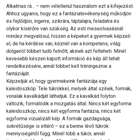
Alkalmas rá… – nem véletlenül használom ezt a kifejezést.
Ahhoz ugyanis, hogy ez a fantáziatevékenység működjön
és fejlődjön, ingerre, szikrára, táptalajra, feladatra és
olykor kísérőre van szükség. Az esti meseolvasásnál
mindez megvalósul, hiszen a képeket a gyermek képzeli
el, de ha kérdése van, kéznél van a kompetens, világ
dolgairól többet tudó felnőtt, akinek azt felteheti. Minél
kevesebb készen kapott információ és kép áll tehát
rendelkezésére, annál többet kell tréningeznie a
fantáziáját.
Képzeljük el, hogy gyermekeink fantáziája egy
kaleidoszkóp. Tele tükrökkel, melyek által színek, formák,
vonalak kavalkádját láthatjuk. Ez a kavalkád folyton
változik, formálódik a mozgatás által. Nincs két egyforma
kaleidoszkóp, nincs két egyforma fantázia, nincs két
egyforma vizualizált kép. A formák gazdagsága,
sokrétűsége is eltérő – ez a benne lévő tükrök
mennyiségétől függ. Minél több a tükör, annál