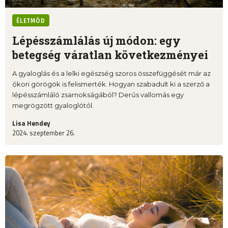
ÉLETMÓD
Lépésszámlálás új módon: egy
betegség váratlan következményei
A gyaloglás és a lelki egészség szoros összefüggését már az
ókori görögök is felismerték. Hogyan szabadult ki a szerző a
lépésszámláló zsarnokságából? Derűs vallomás egy
megrögzött gyaloglótól.
Lisa Hendey
2024. szeptember 26.