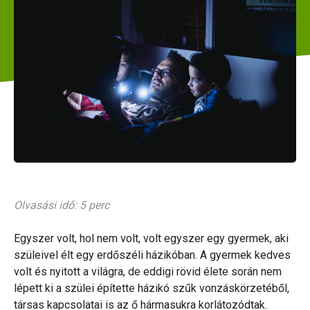
Olvasási idő: 5 perc
Egyszer volt, hol nem volt, volt egyszer egy gyermek, aki
szüleivel élt egy erdőszéli házikóban. A gyermek kedves
volt és nyitott a világra, de eddigi rövid élete során nem
lépett ki a szülei építette házikó szűk vonzáskörzetéből,
társas kapcsolatai is az ő hármasukra korlátozódtak.