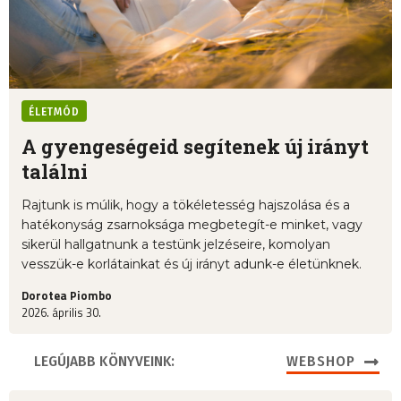
ÉLETMÓD
A gyengeségeid segítenek új irányt
találni
Rajtunk is múlik, hogy a tökéletesség hajszolása és a
hatékonyság zsarnoksága megbetegít-e minket, vagy
sikerül hallgatnunk a testünk jelzéseire, komolyan
vesszük-e korlátainkat és új irányt adunk-e életünknek.
Dorotea Piombo
2026. április 30.
LEGÚJABB KÖNYVEINK:
WEBSHOP