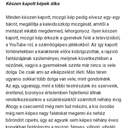
Készen kapott képek átka
Minden készen kapott, mozgó kép pedig elvesz egy-egy
tükröt, megállítja a kaleidoszkóp mozgását, amitől a
mintázat inkább megdermed, lehorgonyoz. Ilyen készen
kapott, mozgó kép érkezik a gyerekek felé a televízióból,
a YouTube-ról, a számítógépes játékokból. Az így kapott
történetekben a karakterek előre kidolgozottak, a rajzoló
fantáziájának szüleményei, melynek következtében a
nézőnek, vagyis a gyermeknek szinte már nincs is vele
dolga. De csak ami az elképzelést illeti. Más téren
ugyanis sokkal több dolga van vele, mint gondolnánk.
Az agy, ugyanúgy, mint a többi testrészünk és szerveink,
éretlenül, bizonyos értelemben fejletlenül állnak
rendelkezésünkre a születésünktől számított néhány évig.
Ahogy a csecsemő még nem tud mászni, a kis óvodás
még nem képes nagy falatokat megenni és nehéz
bőröndöt cipelni, úgy az agyunk sem képes néhány éves
korunkban feldolgozni a mozgó, fényes, villogó, vibráló