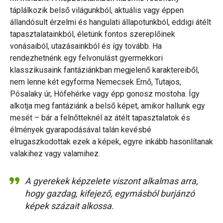
táplálkozik belső világunkból, aktuális vagy éppen
állandósult érzelmi és hangulati állapotunkból, eddigi átélt
tapasztalatainkból, életünk fontos szereplőinek
vonásaiból, utazásainkból és így tovább. Ha
rendezhetnénk egy felvonulást gyermekkori
klasszikusaink fantáziánkban megjelenő karaktereiből,
nem lenne két egyforma Nemecsek Ernő, Tutajos,
Pósalaky úr, Hófehérke vagy épp gonosz mostoha. Így
alkotja meg fantáziánk a belső képet, amikor hallunk egy
mesét – bár a felnőtteknél az átélt tapasztalatok és
élmények gyarapodásával talán kevésbé
elrugaszkodottak ezek a képek, egyre inkább hasonlítanak
valakihez vagy valamihez.
A gyerekek képzelete viszont alkalmas arra,
hogy gazdag, kifejező, egymásból burjánzó
képek százait alkossa.