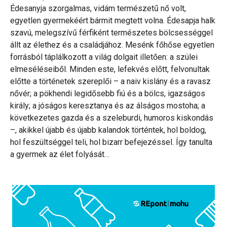
Édesanyja szorgalmas, vidám természetű nő volt,
egyetlen gyermekéért bármit megtett volna. Édesapja halk
szavú, melegszívű férfiként természetes bölcsességgel
állt az élethez és a családjához. Mesénk főhőse egyetlen
forrásból táplálkozott a világ dolgait illetően: a szülei
elmeséléseiből. Minden este, lefekvés előtt, felvonultak
előtte a történetek szereplői – a naiv kislány és a ravasz
nővér; a pökhendi legidősebb fiú és a bölcs, igazságos
király; a jóságos keresztanya és az álságos mostoha; a
következetes gazda és a szeleburdi, humoros kiskondás
–, akikkel újabb és újabb kalandok történtek, hol boldog,
hol feszültséggel teli, hol bizarr befejezéssel. Így tanulta
a gyermek az élet folyását…