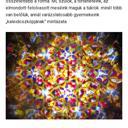
összetettebb a forma. Mi, szülők, a történeteink, az
elmondott-felolvasott meséink maguk a tükrök: minél több
van belőlük, annál varázslatosabb gyermekeink
„kaleidoszkópjának” mintázata.