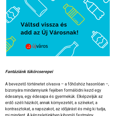
Fantáziánk tükörcserepei
A bevezető történetet olvasva – a főhőshöz hasonlóan –,
bizonyára mindannyiunk fejében formálódni kezd egy
édesanya, egy édesapa és gyermekük. Elképzeljük az
erdő széli házikót, annak környezetét, a színeket, a
kontrasztokat, a napszakot, az időjárást és még ki tudja,
mi mindent. A képzeletünkben kibomló festmény