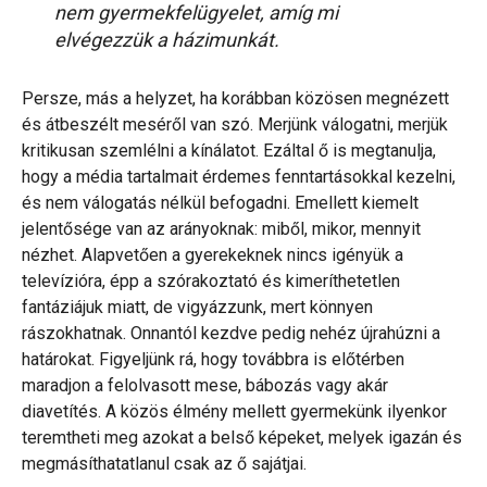
nem gyermekfelügyelet, amíg mi
elvégezzük a házimunkát.
Persze, más a helyzet, ha korábban közösen megnézett
és átbeszélt meséről van szó. Merjünk válogatni, merjük
kritikusan szemlélni a kínálatot. Ezáltal ő is megtanulja,
hogy a média tartalmait érdemes fenntartásokkal kezelni,
és nem válogatás nélkül befogadni. Emellett kiemelt
jelentősége van az arányoknak: miből, mikor, mennyit
nézhet. Alapvetően a gyerekeknek nincs igényük a
televízióra, épp a szórakoztató és kimeríthetetlen
fantáziájuk miatt, de vigyázzunk, mert könnyen
rászokhatnak. Onnantól kezdve pedig nehéz újrahúzni a
határokat. Figyeljünk rá, hogy továbbra is előtérben
maradjon a felolvasott mese, bábozás vagy akár
diavetítés. A közös élmény mellett gyermekünk ilyenkor
teremtheti meg azokat a belső képeket, melyek igazán és
megmásíthatatlanul csak az ő sajátjai.