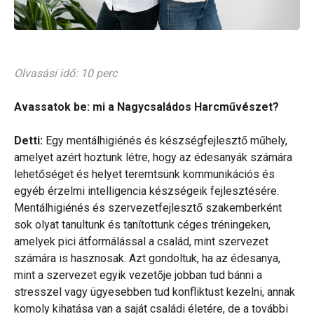
Olvasási idő: 10 perc
Avassatok be: mi a Nagycsaládos Harcművészet?
Detti:
Egy mentálhigiénés és készségfejlesztő műhely,
amelyet azért hoztunk létre, hogy az édesanyák számára
lehetőséget és helyet teremtsünk kommunikációs és
egyéb érzelmi intelligencia készségeik fejlesztésére.
Mentálhigiénés és szervezetfejlesztő szakemberként
sok olyat tanultunk és tanítottunk céges tréningeken,
amelyek pici átformálással a család, mint szervezet
számára is hasznosak. Azt gondoltuk, ha az édesanya,
mint a szervezet egyik vezetője jobban tud bánni a
stresszel vagy ügyesebben tud konfliktust kezelni, annak
komoly kihatása van a saját családi életére, de a további