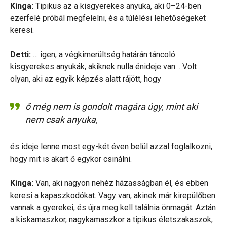
Kinga:
Tipikus az a kisgyerekes anyuka, aki 0–24-ben
ezerfelé próbál megfelelni, és a túlélési lehetőségeket
keresi.
Detti:
… igen, a végkimerültség határán táncoló
kisgyerekes anyukák, akiknek nulla énideje van… Volt
olyan, aki az egyik képzés alatt rájött, hogy
ő még nem is gondolt magára úgy, mint aki
nem csak anyuka,
és ideje lenne most egy-két éven belül azzal foglalkozni,
hogy mit is akart ő egykor csinálni.
Kinga:
Van, aki nagyon nehéz házasságban él, és ebben
keresi a kapaszkodókat. Vagy van, akinek már kirepülőben
vannak a gyerekei, és újra meg kell találnia önmagát. Aztán
a kiskamaszkor, nagykamaszkor a tipikus életszakaszok,