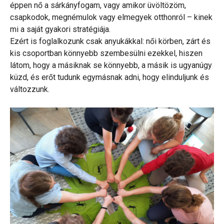
éppen nő a sárkányfogam, vagy amikor üvöltözöm,
csapkodok, megnémulok vagy elmegyek otthonról – kinek
mi a saját gyakori stratégiája.
Ezért is foglalkozunk csak anyukákkal: női körben, zárt és
kis csoportban könnyebb szembesülni ezekkel, hiszen
látom, hogy a másiknak se könnyebb, a másik is ugyanúgy
küzd, és erőt tudunk egymásnak adni, hogy elinduljunk és
változzunk.