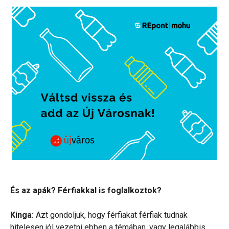
És az apák? Férfiakkal is foglalkoztok?
Kinga:
Azt gondoljuk, hogy férfiakat férfiak tudnak
hitelesen jól vezetni ebben a témában, vagy legalábbis