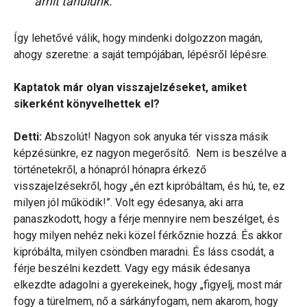
amit tanulunk.
Így lehetővé válik, hogy mindenki dolgozzon magán,
ahogy szeretne: a saját tempójában, lépésről lépésre.
Kaptatok már olyan visszajelzéseket, amiket
sikerként könyvelhettek el?
Detti:
Abszolút! Nagyon sok anyuka tér vissza másik
képzésünkre, ez nagyon megerősítő. Nem is beszélve a
történetekről, a hónapról hónapra érkező
visszajelzésekről, hogy „én ezt kipróbáltam, és hú, te, ez
milyen jól működik!”. Volt egy édesanya, aki arra
panaszkodott, hogy a férje mennyire nem beszélget, és
hogy milyen nehéz neki közel férkőznie hozzá. És akkor
kipróbálta, milyen csöndben maradni. És láss csodát, a
férje beszélni kezdett. Vagy egy másik édesanya
elkezdte adagolni a gyerekeinek, hogy „figyelj, most már
fogy a türelmem, nő a sárkányfogam, nem akarom, hogy