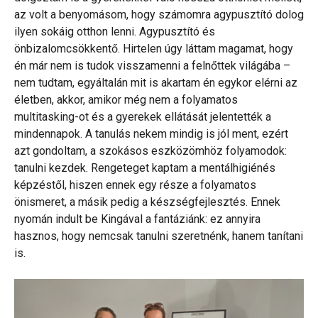
az volt a benyomásom, hogy számomra agypusztító dolog
ilyen sokáig otthon lenni. Agypusztító és
önbizalomcsökkentő. Hirtelen úgy láttam magamat, hogy
én már nem is tudok visszamenni a felnőttek világába –
nem tudtam, egyáltalán mit is akartam én egykor elérni az
életben, akkor, amikor még nem a folyamatos
multitasking-ot és a gyerekek ellátását jelentették a
mindennapok. A tanulás nekem mindig is jól ment, ezért
azt gondoltam, a szokásos eszközömhöz folyamodok:
tanulni kezdek. Rengeteget kaptam a mentálhigiénés
képzéstől, hiszen ennek egy része a folyamatos
önismeret, a másik pedig a készségfejlesztés. Ennek
nyomán indult be Kingával a fantáziánk: ez annyira
hasznos, hogy nemcsak tanulni szeretnénk, hanem tanítani
is.