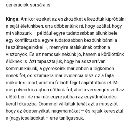
generációk sorsára is.
Kinga:
Amikor ezeket az eszközöket elkezdtük kipróbálni
a saját életünkben, arra döbbentünk rá, hogy azáltal, hogy
mi változunk – például egyre tudatosabban állunk bele
egy konfliktusba, egyre tudatosabban kezdünk bánni a
feszültségeinkkel –, mennyire átalakulnak otthon a
viszonyok. És ez nemcsak nekünk jó, hanem a körülöttünk
élőknek is. Azt tapasztaljuk, hogy ha asszertívan
kommunikálunk, a gyerekeink már ebben a légkörben
nőnek fel, és számukra már evidencia lesz ez a fajta
működési mód, amit mi felnőtt fejjel sajátítottunk el. Mi
még olyan közegben nőttünk föl, ahol a versengés volt az
előtérben, de ma már egyre jobban az együttműködés
kerül fókuszba. Örömmel vállaltuk tehát azt a missziót,
hogy az édesanyákat, nagymamákat – és rajtuk keresztül
a (nagy)családokat – erre tanítgassuk.