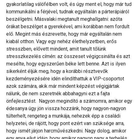
gyakorlatilag válófélben volt, és úgy ment el, hogy már tud
kommunikálni a férjével, tudnak egyáltalán a párterápiáról
beszélgetni. Másvalaki megtanult meghallgatni: azóta
órákat beszélget a gyerekével, ami korábban nem fordult
elő. Megint más észrevette, hogy már egyáltalán nem
kiabál otthon. Vagy egy nehéz élethelyzetben, erős
stresszben, elővett mindent, amit tanult tőlünk
stresszkezelés címén: az összeset végigcsinálta és azt
mesélte, hogy egyszerűen béke lett benne. Azt is ilyen
sikerként éljük meg, hogy a korábbi résztvevők
kezdeményezésére idén elindíthattuk a VIP-csoportot
azok számára, akik már mindent képzést végigjártak
nálunk, de nem szeretnék abbahagyni ezt a fajta
önfejlesztést. Nagyon megindító a számomra, amikor egy
édesanya úgy jön vissza hozzánk, hogy nagyon-nagyon
túlterhelt, rengeteg a munkája, nehezek épp a családi
helyzetei, de rájött, hogy pont ezért van szüksége arra,
hogy ismét járjon harcművészkedni. Nagy dolog, amikor
egy anya eljut idáig, hogy amikor nagyon nagy a terhelés,