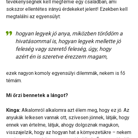
tevékenységnek kell megférnie egy családban, ami
sokszor ellentétes irányú érdekeket jelent! Ezekben kell
megtalálni az egyensúlyt:
hogyan legyek jó anya, miközben törődöm a
hivatásommal is, hogyan legyek mellette jó
feleség vagy szerető feleség, úgy, hogy
azért én is szeretve érezzem magam,
ezek nagyon komoly egyensúlyi dilemmák, nekem is fő
témám.
Mi őrzi bennetek a lángot?
Kinga:
Alkalomról alkalomra azt élem meg, hogy ez jó. Az
anyukák lelkesen vannak ott, szívesen jönnek, látják, hogy
ennek van értelme, látjuk, ahogy dolgoznak magukon,
visszajelzik, hogy az hogyan hat a környezetükre – nekem