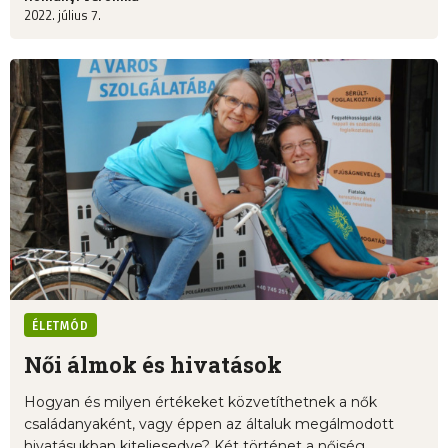
2022. július 7.
ÉLETMÓD
Női álmok és hivatások
Hogyan és milyen értékeket közvetíthetnek a nők
családanyaként, vagy éppen az általuk megálmodott
hivatásukban kiteljesedve? Két történet a nőiség