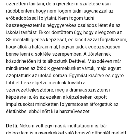
szerettem tanítani, de a gyerekeim születése után
rádöbbentem, hogy nem fogom tudni ugyanazzal az
erőbedobással folytatni. Nem fogom tudni
összeegyeztetni a négygyerekes családos létet és az
iskolai tanítást. Ekkor döntöttem úgy, hogy elvégzem az
SE mentálhigiénés képzését, és kicsit azzal foglalkozom,
hogy állok a határaimmal, hogyan tudok egészségesen
benne lenni a sokféle szerepemben. A Jóistennek
köszönhetően itt találkoztunk Dettivel. Másodéven már
mindketten az ötödik gyermekünket vártuk, majd együtt
szoptattunk az utolsó sorban. Egymást kísérve és egyre
többet beszélgetve mentünk tovább a
szervezetfejlesztésre, meg a drámaasszisztensi
képzésre is, és az ezeken a képzéseken kapott
impulzusokat mindketten folyamatosan átforgattuk az
életünkbe: ebből nőtt ki a harcművészet.
Detti:
Nekem volt egy másik indíttatásom is: bár
dolgoztam is a gyerekekkel való hosszú otthonlét mellett,