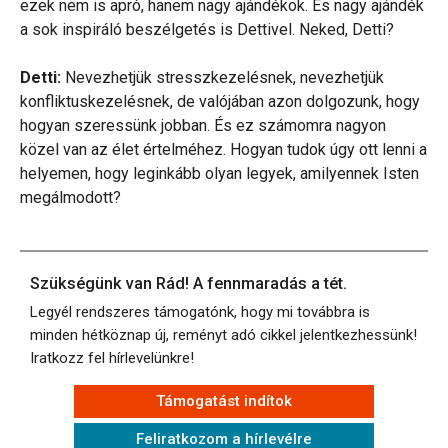
ezek nem is apró, hanem nagy ajándékok. És nagy ajándék
a sok inspiráló beszélgetés is Dettivel. Neked, Detti?
Detti:
Nevezhetjük stresszkezelésnek, nevezhetjük
konfliktuskezelésnek, de valójában azon dolgozunk, hogy
hogyan szeressünk jobban. És ez számomra nagyon
közel van az élet értelméhez. Hogyan tudok úgy ott lenni a
helyemen, hogy leginkább olyan legyek, amilyennek Isten
megálmodott?
Szükségünk van Rád! A fennmaradás a tét.
Legyél rendszeres támogatónk, hogy mi továbbra is
minden hétköznap új, reményt adó cikkel jelentkezhessünk!
Iratkozz fel hírlevelünkre!
Támogatást indítok
Feliratkozom a hírlevélre