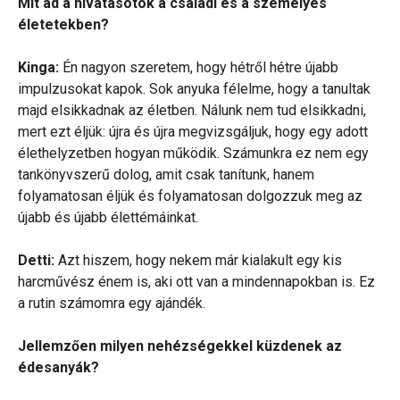
Mit ad a hivatásotok a családi és a személyes
életetekben?
Kinga:
Én nagyon szeretem, hogy hétről hétre újabb
impulzusokat kapok. Sok anyuka félelme, hogy a tanultak
majd elsikkadnak az életben. Nálunk nem tud elsikkadni,
mert ezt éljük: újra és újra megvizsgáljuk, hogy egy adott
élethelyzetben hogyan működik. Számunkra ez nem egy
tankönyvszerű dolog, amit csak tanítunk, hanem
folyamatosan éljük és folyamatosan dolgozzuk meg az
újabb és újabb élettémáinkat.
Detti:
Azt hiszem, hogy nekem már kialakult egy kis
harcművész énem is, aki ott van a mindennapokban is. Ez
a rutin számomra egy ajándék.
Jellemzően milyen nehézségekkel küzdenek az
édesanyák?