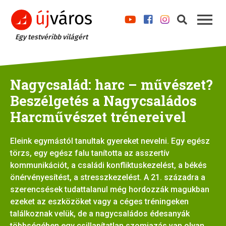
Egy testvéribb világért
Nagycsalád: harc – művészet?
Beszélgetés a Nagycsaládos
Harcművészet trénereivel
Eleink egymástól tanultak gyereket nevelni. Egy egész
törzs, egy egész falu tanította az asszertív
kommunikációt, a családi konfliktuskezelést, a békés
önérvényesítést, a stresszkezelést. A 21. századra a
szerencsések tudattalanul még hordozzák magukban
ezeket az eszközöket vagy a céges tréningeken
találkoznak velük, de a nagycsaládos édesanyák
többségében egy csillapítatlan szomjazás van olyan