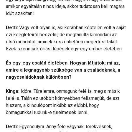
amikor egyáltalán nincs ideje, akkor tudatosan kell magára
időt szakítani.
Detti:
Vagy volt olyan is, aki korábban képtelen volt a saját
szükségleteiről beszélni, de megtanulta kimondani az
első mondatot, aminek köszönhetően megértést talált.
Ezek szerintünk óriási lépések egy-egy ember életében.
És egy-egy család életében. Hogyan látjátok: mi az,
amire a legnagyobb szüksége van a családoknak, a
nagycsaládoknak különösen?
Kinga:
Időre. Türelemre, önmagunk felé is, meg a másik
felé is. Talán ez utóbbit könnyebben felismerjük, de azt
hiszem, a kiindulópont inkább az előbbi, hogy
önmagunkkal tudunk-e türelmesek lenni.
Detti:
Egyensúlyra. Annyiféle vágynak, törekvésnek,