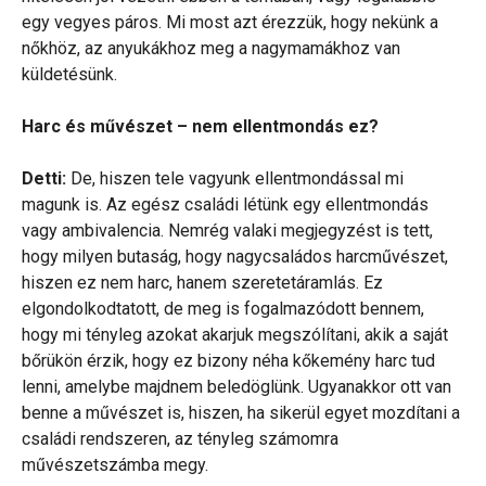
egy vegyes páros. Mi most azt érezzük, hogy nekünk a
nőkhöz, az anyukákhoz meg a nagymamákhoz van
küldetésünk.
Harc és művészet – nem ellentmondás ez?
Detti:
De, hiszen tele vagyunk ellentmondással mi
magunk is. Az egész családi létünk egy ellentmondás
vagy ambivalencia. Nemrég valaki megjegyzést is tett,
hogy milyen butaság, hogy nagycsaládos harcművészet,
hiszen ez nem harc, hanem szeretetáramlás. Ez
elgondolkodtatott, de meg is fogalmazódott bennem,
hogy mi tényleg azokat akarjuk megszólítani, akik a saját
bőrükön érzik, hogy ez bizony néha kőkemény harc tud
lenni, amelybe majdnem beledöglünk. Ugyanakkor ott van
benne a művészet is, hiszen, ha sikerül egyet mozdítani a
családi rendszeren, az tényleg számomra
művészetszámba megy.