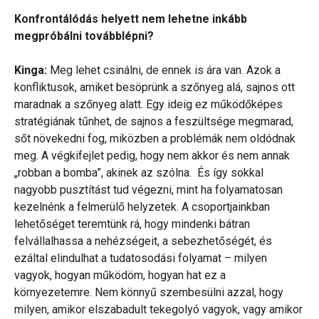
Konfrontálódás helyett nem lehetne inkább
megpróbálni továbblépni?
Kinga:
Meg lehet csinálni, de ennek is ára van. Azok a
konfliktusok, amiket besöprünk a szőnyeg alá, sajnos ott
maradnak a szőnyeg alatt. Egy ideig ez működőképes
stratégiának tűnhet, de sajnos a feszültsége megmarad,
sőt növekedni fog, miközben a problémák nem oldódnak
meg. A végkifejlet pedig, hogy nem akkor és nem annak
„robban a bomba”, akinek az szólna. És így sokkal
nagyobb pusztítást tud végezni, mint ha folyamatosan
kezelnénk a felmerülő helyzetek. A csoportjainkban
lehetőséget teremtünk rá, hogy mindenki bátran
felvállalhassa a nehézségeit, a sebezhetőségét, és
ezáltal elindulhat a tudatosodási folyamat – milyen
vagyok, hogyan működöm, hogyan hat ez a
környezetemre. Nem könnyű szembesülni azzal, hogy
milyen, amikor elszabadult tekegolyó vagyok, vagy amikor