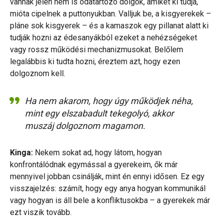
vannak jelen nem is odatartozó dolgok, amiket ki tudja,
mióta cipelnek a puttonyukban. Valljuk be, a kisgyerekek –
pláne sok kisgyerek – és a kamaszok egy pillanat alatt ki
tudják hozni az édesanyákból ezeket a nehézségeket
vagy rossz működési mechanizmusokat. Belőlem
legalábbis ki tudta hozni, éreztem azt, hogy ezen
dolgoznom kell.
Ha nem akarom, hogy úgy működjek néha,
mint egy elszabadult tekegolyó, akkor
muszáj dolgoznom magamon.
Kinga:
Nekem sokat ad, hogy látom, hogyan
konfrontálódnak egymással a gyerekeim, ők már
mennyivel jobban csinálják, mint én ennyi idősen. Ez egy
visszajelzés: számít, hogy egy anya hogyan kommunikál
vagy hogyan is áll bele a konfliktusokba – a gyerekek már
ezt viszik tovább.