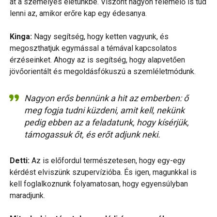
át a személyes életünkbe. Viszont nagyon felemelő is tud
lenni az, amikor erőre kap egy édesanya.
Kinga:
Nagy segítség, hogy ketten vagyunk, és
megoszthatjuk egymással a témával kapcsolatos
érzéseinket. Ahogy az is segítség, hogy alapvetően
jövőorientált és megoldásfókuszú a szemléletmódunk.
Nagyon erős bennünk a hit az emberben: ő
meg fogja tudni küzdeni, amit kell, nekünk
pedig ebben az a feladatunk, hogy kísérjük,
támogassuk őt, és erőt adjunk neki.
Detti:
Az is előfordul természetesen, hogy egy-egy
kérdést elviszünk szupervízióba. És igen, magunkkal is
kell foglalkoznunk folyamatosan, hogy egyensúlyban
maradjunk.