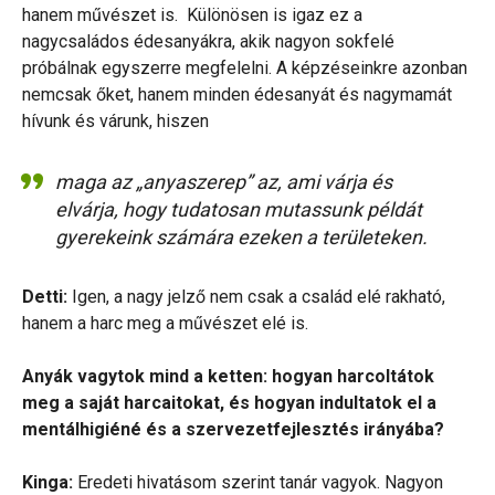
hanem művészet is. Különösen is igaz ez a
nagycsaládos édesanyákra, akik nagyon sokfelé
próbálnak egyszerre megfelelni. A képzéseinkre azonban
nemcsak őket, hanem minden édesanyát és nagymamát
hívunk és várunk, hiszen
maga az „anyaszerep” az, ami várja és
elvárja, hogy tudatosan mutassunk példát
gyerekeink számára ezeken a területeken.
Detti:
Igen, a nagy jelző nem csak a család elé rakható,
hanem a harc meg a művészet elé is.
Anyák vagytok mind a ketten: hogyan harcoltátok
meg a saját harcaitokat, és hogyan indultatok el a
mentálhigiéné és a szervezetfejlesztés irányába?
Kinga:
Eredeti hivatásom szerint tanár vagyok. Nagyon