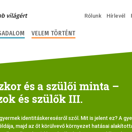
bb világért
Rólunk
Hírlevél
SADALOM
VELEM TÖRTÉNT
kor és a szülői minta –
k és szülők III.
yermek identitáskeresésről szól. Mit is jelent ez? A gye
példája, majd az őt körülvevő környezet hatásai alakított