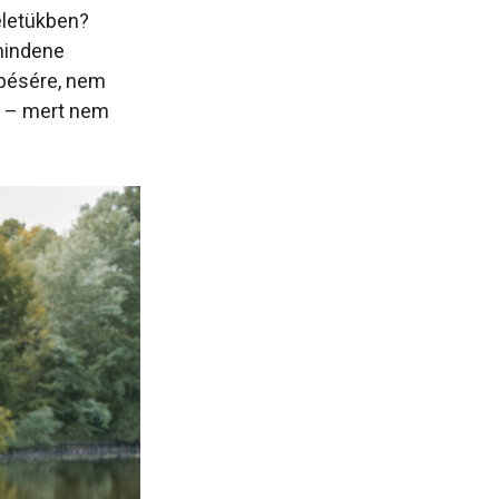
életükben?
 mindene
épésére, nem
t – mert nem