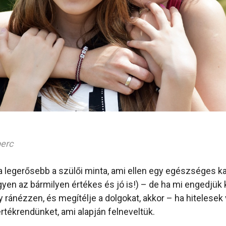
perc
a legerősebb a szülői minta, ami ellen egy egészséges 
egyen az bármilyen értékes és jó is!) – de ha mi engedjük 
gy ránézzen, és megítélje a dolgokat, akkor – ha hitelese
rtékrendünket, ami alapján felneveltük.