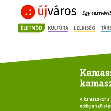
Egy testvéri
ÉLETMÓD
KULTÚRA
LELKISÉG
TÁR
Kamasz
kamaszo
A kamaszkor a g
eddig a szülei 