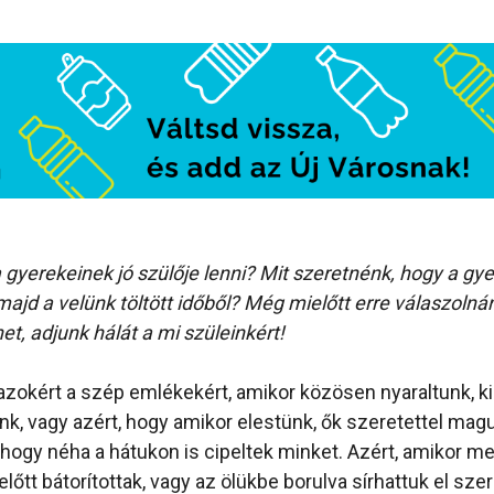
a gyerekeinek jó szülője lenni? Mit szeretnénk, hogy a g
jd a velünk töltött időből? Még mielőtt erre válaszolná
het, adjunk hálát a mi szüleinkért!
azokért a szép emlékekért, amikor közösen nyaraltunk, ki
nk, vagy azért, hogy amikor elestünk, ők szeretettel magu
, hogy néha a hátukon is cipeltek minket. Azért, amikor m
lőtt bátorítottak, vagy az ölükbe borulva sírhattuk el sze