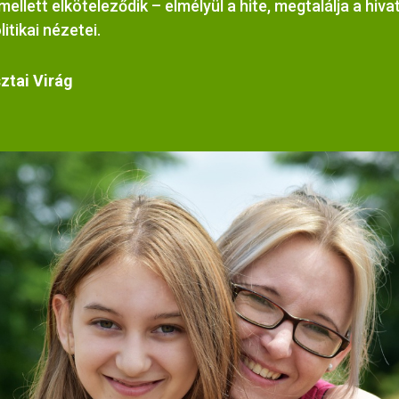
 mellett elköteleződik – elmélyül a hite, megtalálja a hiva
litikai nézetei.
ztai Virág