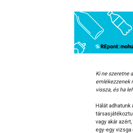
Ki ne szeretne 
emlékezzenek ma
vissza, és ha le
Hálát adhatunk 
társasjátékoztu
vagy akár azért
egy-egy vizsga e