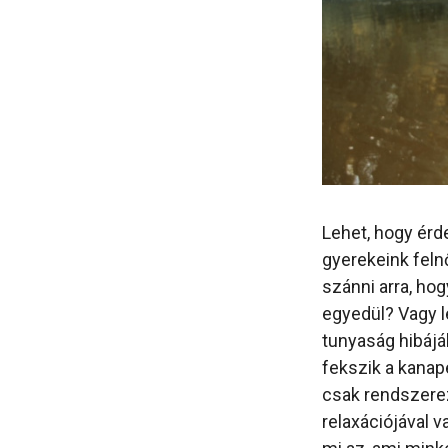
Lehet, hogy érd
gyerekeink felnő
szánni arra, hog
egyedül? Vagy l
tunyaság hibájá
fekszik a kanapé
csak rendszere
relaxációjával 