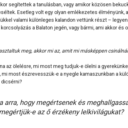
kor segítettek a tanulásban, vagy amikor közösen bekuc
séltek. Esetleg volt egy olyan emlékezetes élményünk, 
ükkel valami különleges kalandon vettünk részt – legyen
korcsolyázás a Balaton jegén, vagy bármi, ami akkor és 
asztaltuk meg, akkor mi az, amit mi másképpen csinálná
na az ölelésre, mi most meg tudjuk-e ölelni a gyerekünk
a, mi most észrevesszük-e a nyegle kamaszunkban a külö
 dicsérni?
a arra, hogy megértsenek és meghallgass
megértjük-e az ő érzékeny lelkivilágukat?