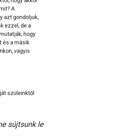
ktől, hogy akkor
mit? A
y azt gondoljuk,
k ezzel, de a
 mutatják, hogy
t és a másik
inkon, vagyis
át szüleinktől
ne sújtsunk le