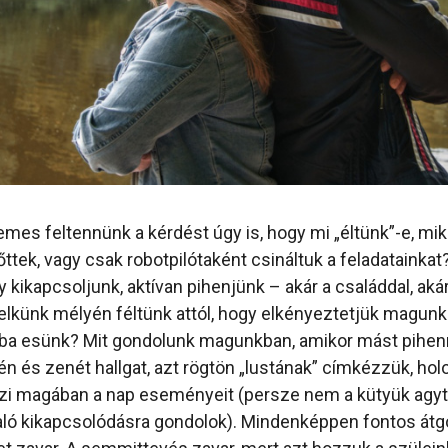
emes feltennünk a kérdést úgy is, hogy mi „éltünk”-e, mi
ttek, vagy csak robotpilótaként csináltuk a feladatainkat
y kikapcsoljunk, aktívan pihenjünk – akár a családdal, aká
elkünk mélyén féltünk attól, hogy elkényeztetjük magunka
ba esünk? Mit gondolunk magunkban, amikor mást pihenn
n és zenét hallgat, azt rögtön „lustának” címkézzük, holo
zi magában a nap eseményeit (persze nem a kütyük agy
való kikapcsolódásra gondolok). Mindenképpen fontos át