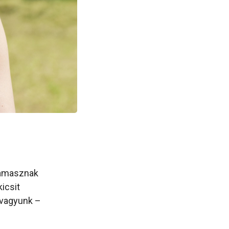
kamasznak
kicsit
k vagyunk –