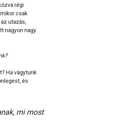
kózva régi
amikor csak
 az utazás,
ott nagyon nagy
nk?
et? Ha vágytunk
nlegest, és
anak, mi most