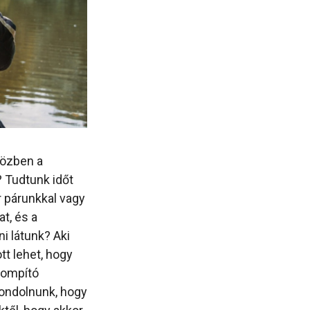
közben a
? Tudtunk időt
r párunkkal vagy
t, és a
i látunk? Aki
tt lehet, hogy
tompító
gondolnunk, hogy