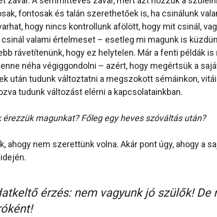
et zavar. A semmittevés zavar, mert azt hozzuk a szülein
ak, fontosak és talán szerethetőek is, ha csinálunk vala
rhat, hogy nincs kontrollunk afölött, hogy mit csinál, vag
csinál valami értelmeset – esetleg mi magunk is küzdün
bb rávetítenünk, hogy ez helytelen. Már a fenti példák is
enne néha végiggondolni – azért, hogy megértsük a sajá
Ezek után tudunk változtatni a megszokott sémáinkon, vitá
va tudunk változást elérni a kapcsolatainkban.
k érezzük magunkat? Főleg egy heves szóváltás után?
k, ahogy nem szerettünk volna. Akár pont úgy, ahogy a saj
 idején.
datkeltő érzés: nem vagyunk jó szülők! De 
róként!