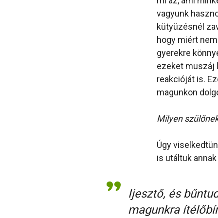
mi az, ami mink
vagyunk hasznos
kütyüzésnél zava
hogy miért nem 
gyerekre könnye
ezeket muszáj l
reakcióját is. 
magunkon dolgoz
Milyen szülőne
Úgy viselkedtün
is utáltuk annak
Ijesztő, és bűntu
magunkra ítélőbí