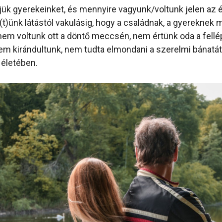
ük gyerekeinket, és mennyire vagyunk/voltunk jelen az 
(t)ünk látástól vakulásig, hogy a családnak, a gyereknek
em voltunk ott a döntő meccsén, nem értünk oda a fell
em kirándultunk, nem tudta elmondani a szerelmi bánatá
 életében.