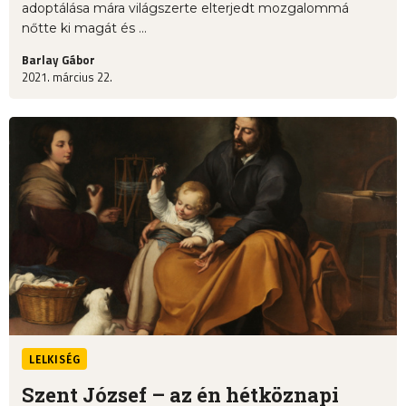
adoptálása mára világszerte elterjedt mozgalommá
nőtte ki magát és ...
Barlay Gábor
2021. március 22.
LELKISÉG
Szent József – az én hétköznapi