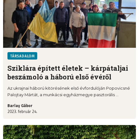
TÁRSADALOM
Sziklára épített életek – kárpátaljai
beszámoló a háború első évéről
Az ukrajnai háború kitörésének első évfordulóján Popovicsné
Palojtay Mártát, a munkácsi egyházmegye pasztorális ...
Barlay Gábor
2023. február 24.