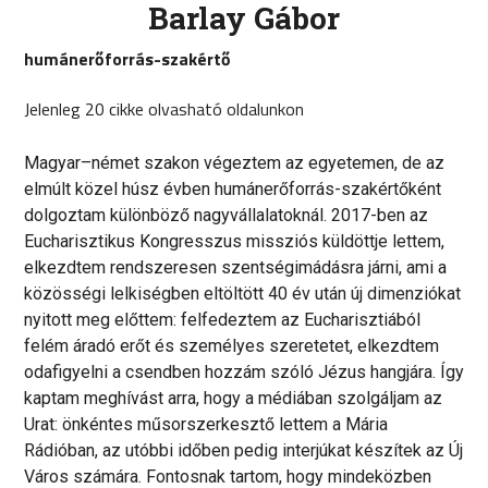
Barlay Gábor
humánerőforrás-szakértő
Jelenleg 20 cikke olvasható oldalunkon
Magyar–német szakon végeztem az egyetemen, de az
elmúlt közel húsz évben humánerőforrás-szakértőként
dolgoztam különböző nagyvállalatoknál. 2017-ben az
Eucharisztikus Kongresszus missziós küldöttje lettem,
elkezdtem rendszeresen szentségimádásra járni, ami a
közösségi lelkiségben eltöltött 40 év után új dimenziókat
nyitott meg előttem: felfedeztem az Eucharisztiából
felém áradó erőt és személyes szeretetet, elkezdtem
odafigyelni a csendben hozzám szóló Jézus hangjára. Így
kaptam meghívást arra, hogy a médiában szolgáljam az
Urat: önkéntes műsorszerkesztő lettem a Mária
Rádióban, az utóbbi időben pedig interjúkat készítek az Új
Város számára. Fontosnak tartom, hogy mindeközben