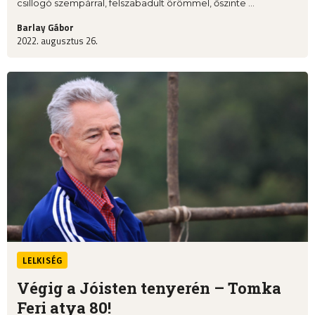
csillogó szempárral, felszabadult örömmel, őszinte ...
Barlay Gábor
2022. augusztus 26.
LELKISÉG
Végig a Jóisten tenyerén – Tomka
Feri atya 80!