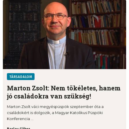
TÁRSADALOM
Marton Zsolt: Nem tökéletes, hanem
jó családokra van szükség!
Marton Zsolt váci megyéspüspök szeptember óta a
családokért is dolgozik, a Magyar Katolikus Püspöki
Konferencia ...
Barlay Gábor