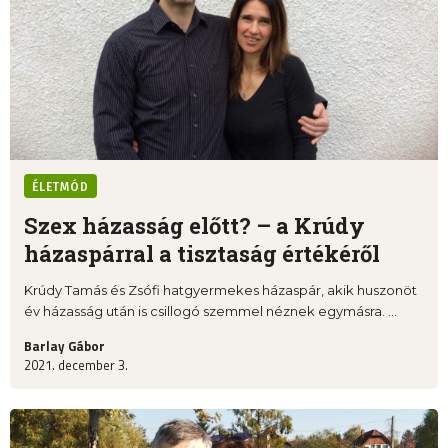
ÉLETMÓD
Szex házasság előtt? – a Krúdy
házaspárral a tisztaság értékéről
Krúdy Tamás és Zsófi hatgyermekes házaspár, akik huszonöt
év házasság után is csillogó szemmel néznek egymásra. ...
Barlay Gábor
2021. december 3.