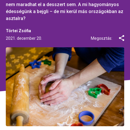
nem maradhat el a desszert sem. A mi hagyományos
édességünk a bejgli – de mi kerül más országokban az
asztalra?
Törtei Zsófia
2021. december 20.
Megosztás: