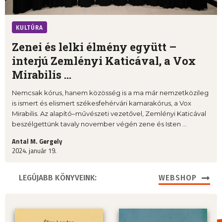
KULTÚRA
Zenei és lelki élmény együtt –
interjú Zemlényi Katicával, a Vox
Mirabilis ...
Nemcsak kórus, hanem közösség is a ma már nemzetközileg
is ismert és elismert székesfehérvári kamarakórus, a Vox
Mirabilis. Az alapító–művészeti vezetővel, Zemlényi Katicával
beszélgettünk tavaly november végén zene és Isten ...
Antal M. Gergely
2024. január 19.
LEGÚJABB KÖNYVEINK:
WEBSHOP