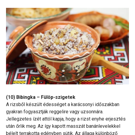
(10) Bibingka – Fülöp-szigetek
A rizsből készült édességet a karácsonyi időszakban
gyakran fogyasztják reggelire vagy uzsonnára.
Jellegzetes ízét attól kapja, hogy a rizst enyhe erjesztés
után őrlik meg. Az így kapott masszát banánlevelekkel
bélelt terrakotta edényben sütik. Az állaga különböző