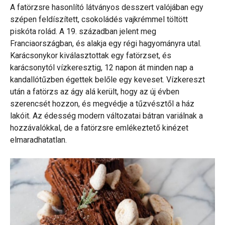
A fatörzsre hasonlító látványos desszert valójában egy
szépen feldíszített, csokoládés vajkrémmel töltött
piskóta rolád. A 19. században jelent meg
Franciaországban, és alakja egy régi hagyományra utal.
Karácsonykor kiválasztottak egy fatörzset, és
karácsonytól vízkeresztig, 12 napon át minden nap a
kandallótűzben égettek belőle egy keveset. Vízkereszt
után a fatörzs az ágy alá került, hogy az új évben
szerencsét hozzon, és megvédje a tűzvésztől a ház
lakóit. Az édesség modern változatai bátran variálnak a
hozzávalókkal, de a fatörzsre emlékeztető kinézet
elmaradhatatlan.