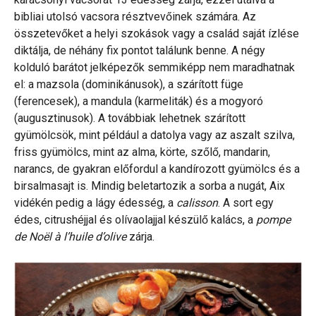
bibliai utolsó vacsora résztvevőinek számára. Az
összetevőket a helyi szokások vagy a család saját ízlése
diktálja, de néhány fix pontot találunk benne. A négy
kolduló barátot jelképezők semmiképp nem maradhatnak
el: a mazsola (dominikánusok), a szárított füge
(ferencesek), a mandula (karmeliták) és a mogyoró
(augusztinusok). A továbbiak lehetnek szárított
gyümölcsök, mint például a datolya vagy az aszalt szilva,
friss gyümölcs, mint az alma, körte, szőlő, mandarin,
narancs, de gyakran előfordul a kandírozott gyümölcs és a
birsalmasajt is. Mindig beletartozik a sorba a nugát, Aix
vidékén pedig a lágy édesség, a
calisson
. A sort egy
édes, citrushéjjal és olívaolajjal készülő kalács, a
pompe
de Noël à l’huile d’olive
zárja.