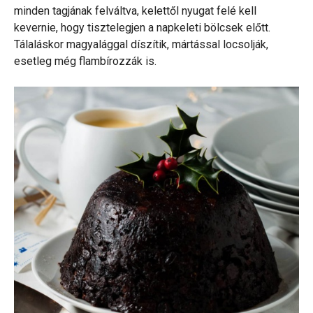
minden tagjának felváltva, kelettől nyugat felé kell
kevernie, hogy tisztelegjen a napkeleti bölcsek előtt.
Tálaláskor magyalággal díszítik, mártással locsolják,
esetleg még flambírozzák is.