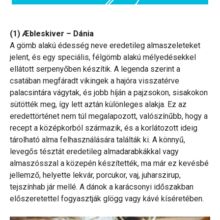
(1) Æbleskiver – Dánia
A gömb alakú édesség neve eredetileg almaszeleteket
jelent, és egy speciális, félgömb alakú mélyedésekkel
ellátott serpenyőben készítik. A legenda szerint a
csatában megfáradt vikingek a hajóra visszatérve
palacsintára vágytak, és jobb híján a pajzsokon, sisakokon
sütötték meg, így lett aztán különleges alakja. Ez az
eredettörténet nem túl megalapozott, valószínűbb, hogy a
recept a középkorból származik, és a korlátozott ideig
tárolható alma felhasználására találták ki. A könnyű,
levegős tésztát eredetileg almadarabkákkal vagy
almaszósszal a közepén készítették, ma már ez kevésbé
jellemző, helyette lekvár, porcukor, vaj, juharszirup,
tejszínhab jár mellé. A dánok a karácsonyi időszakban
előszeretettel fogyasztják glögg vagy kávé kíséretében.