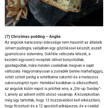
(7) Christmas pudding – Anglia
Az angolok karácsonyi édessége nem hasonlít az általunk
ismert pudingra, valójában egy gőzöléssel készült, aszalt
gyümölcsös sütemény. Sokféle változata létezik, a
kezdeti egyszerű receptek idővel bonyolódtak,
gazdagodtak, mára minden családnak megvan a saját
változata. Hagyományosan a zsiradék benne marhafaggyú,
sötét színét pedig a sötétbarna cukortól és a melaszos
cukorsziruptól nyeri. Hetekkel korábban is elkészíthető,
az angolok külön napot is jelöltek erre, a „Stir-up Sunday”-
t, amely az advent előtti utolsó vasárnap. A középkorban
még úgy tartották, hogy 13 hozzávalóból kell elkészíteni,
hogy Krisztust és a 12 apostolt jelképezze, és a család