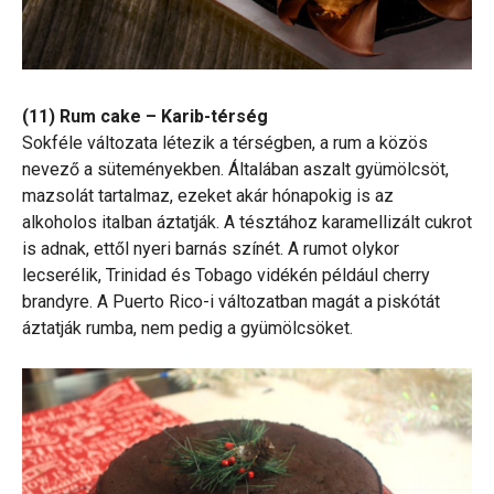
(11) Rum cake – Karib-térség
Sokféle változata létezik a térségben, a rum a közös
nevező a süteményekben. Általában aszalt gyümölcsöt,
mazsolát tartalmaz, ezeket akár hónapokig is az
alkoholos italban áztatják. A tésztához karamellizált cukrot
is adnak, ettől nyeri barnás színét. A rumot olykor
lecserélik, Trinidad és Tobago vidékén például cherry
brandyre. A Puerto Rico-i változatban magát a piskótát
áztatják rumba, nem pedig a gyümölcsöket.