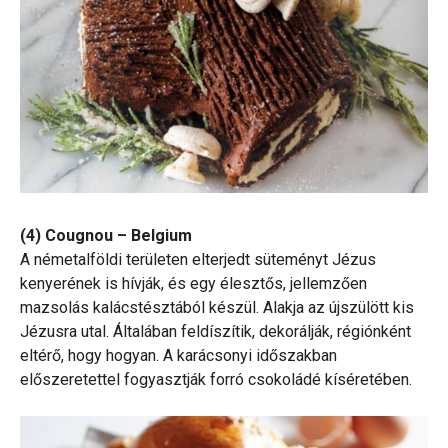
(4) Cougnou – Belgium
A németalföldi területen elterjedt süteményt Jézus
kenyerének is hívják, és egy élesztős, jellemzően
mazsolás kalácstésztából készül. Alakja az újszülött kis
Jézusra utal. Általában feldíszítik, dekorálják, régiónként
eltérő, hogy hogyan. A karácsonyi időszakban
előszeretettel fogyasztják forró csokoládé kíséretében.