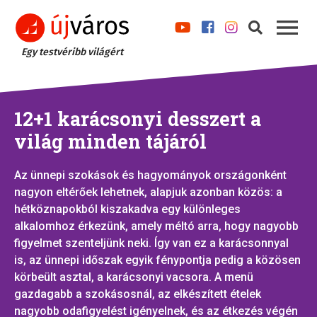
Egy testvéribb világért
12+1 karácsonyi desszert a
világ minden tájáról
Az ünnepi szokások és hagyományok országonként
nagyon eltérőek lehetnek, alapjuk azonban közös: a
hétköznapokból kiszakadva egy különleges
alkalomhoz érkezünk, amely méltó arra, hogy nagyobb
figyelmet szenteljünk neki. Így van ez a karácsonnyal
is, az ünnepi időszak egyik fénypontja pedig a közösen
körbeült asztal, a karácsonyi vacsora. A menü
gazdagabb a szokásosnál, az elkészített ételek
nagyobb odafigyelést igényelnek, és az étkezés végén