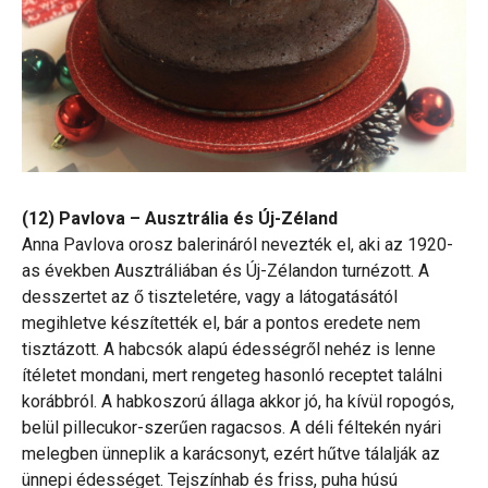
(12) Pavlova – Ausztrália és Új-Zéland
Anna Pavlova orosz balerináról nevezték el, aki az 1920-
as években Ausztráliában és Új-Zélandon turnézott. A
desszertet az ő tiszteletére, vagy a látogatásától
megihletve készítették el, bár a pontos eredete nem
tisztázott. A habcsók alapú édességről nehéz is lenne
ítéletet mondani, mert rengeteg hasonló receptet találni
korábbról. A habkoszorú állaga akkor jó, ha kívül ropogós,
belül pillecukor-szerűen ragacsos. A déli féltekén nyári
melegben ünneplik a karácsonyt, ezért hűtve tálalják az
ünnepi édességet. Tejszínhab és friss, puha húsú