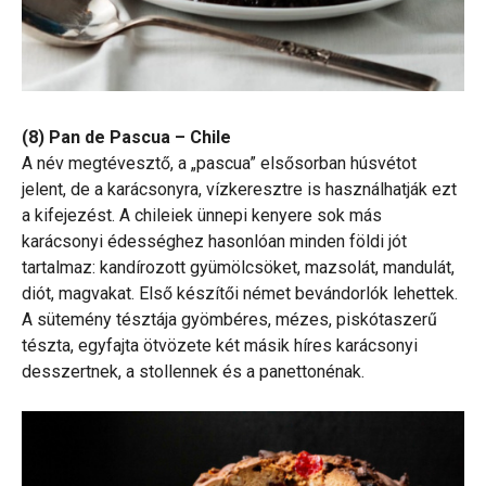
(8) Pan de Pascua – Chile
A név megtévesztő, a „pascua” elsősorban húsvétot
jelent, de a karácsonyra, vízkeresztre is használhatják ezt
a kifejezést. A chileiek ünnepi kenyere sok más
karácsonyi édességhez hasonlóan minden földi jót
tartalmaz: kandírozott gyümölcsöket, mazsolát, mandulát,
diót, magvakat. Első készítői német bevándorlók lehettek.
A sütemény tésztája gyömbéres, mézes, piskótaszerű
tészta, egyfajta ötvözete két másik híres karácsonyi
desszertnek, a stollennek és a panettonénak.