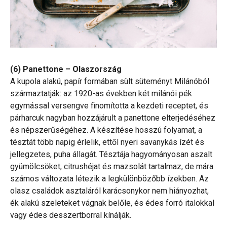
(6) Panettone – Olaszország
A kupola alakú, papír formában sült süteményt Milánóból
származtatják: az 1920-as években két milánói pék
egymással versengve finomította a kezdeti receptet, és
párharcuk nagyban hozzájárult a panettone elterjedéséhez
és népszerűségéhez. A készítése hosszú folyamat, a
tésztát több napig érlelik, ettől nyeri savanykás ízét és
jellegzetes, puha állagát. Tésztája hagyományosan aszalt
gyümölcsöket, citrushéjat és mazsolát tartalmaz, de mára
számos változata létezik a legkülönbözőbb ízekben. Az
olasz családok asztaláról karácsonykor nem hiányozhat,
ék alakú szeleteket vágnak belőle, és édes forró italokkal
vagy édes desszertborral kínálják.