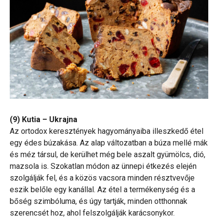
(9) Kutia – Ukrajna
Az ortodox keresztények hagyományaiba illeszkedő étel
egy édes búzakása. Az alap változatban a búza mellé mák
és méz társul, de kerülhet még bele aszalt gyümölcs, dió,
mazsola is. Szokatlan módon az ünnepi étkezés elején
szolgálják fel, és a közös vacsora minden résztvevője
eszik belőle egy kanállal. Az étel a termékenység és a
bőség szimbóluma, és úgy tartják, minden otthonnak
szerencsét hoz, ahol felszolgálják karácsonykor.