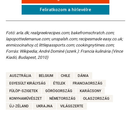
Feliratkozom a hírlevélre
Fotó: arla.dk; realgreekrecipes.com; bakefromschratch.com;
lapopottedemanue.com; unspalsh.com; recipesmade easy.co.uk;
enmicocinahoy.cl; littlepassports.com; cookingnytimes.com;
Forrás: Wikipedia; André Dominé (szerk.): Francia kulinária (Vince
Kiadó, Budapest, 2010)
AUSZTRÁLIA
BELGIUM
CHILE
DÁNIA
EGYESÜLT KIRÁLYSÁG
ÉTELEK
FRANCIAORSZÁG
FÜLÖP-SZIGETEK
GÖRÖGORSZÁG
KARÁCSONY
KONYHAMŰVÉSZET
NÉMETORSZÁG
OLASZORSZÁG
ÚJ-ZÉLAND
UKRAJNA
VILÁGSZERTE