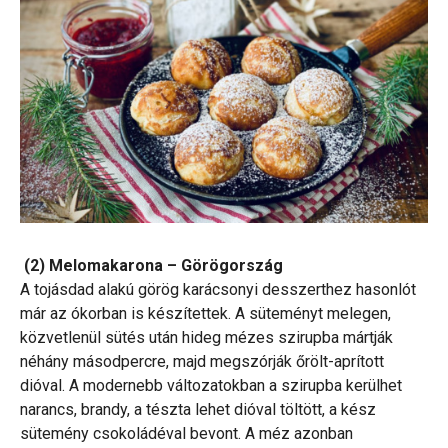
(2) Melomakarona – Görögország
A tojásdad alakú görög karácsonyi desszerthez hasonlót
már az ókorban is készítettek. A süteményt melegen,
közvetlenül sütés után hideg mézes szirupba mártják
néhány másodpercre, majd megszórják őrölt-aprított
dióval. A modernebb változatokban a szirupba kerülhet
narancs, brandy, a tészta lehet dióval töltött, a kész
sütemény csokoládéval bevont. A méz azonban