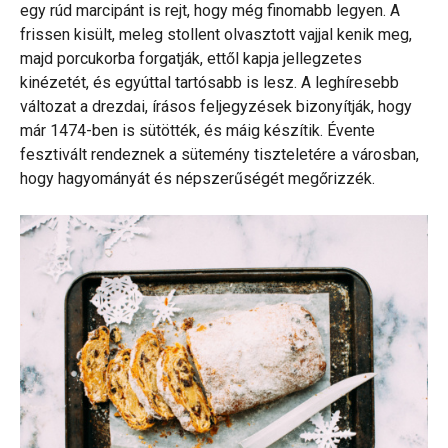
egy rúd marcipánt is rejt, hogy még finomabb legyen. A
frissen kisült, meleg stollent olvasztott vajjal kenik meg,
majd porcukorba forgatják, ettől kapja jellegzetes
kinézetét, és egyúttal tartósabb is lesz. A leghíresebb
változat a drezdai, írásos feljegyzések bizonyítják, hogy
már 1474-ben is sütötték, és máig készítik. Évente
fesztivált rendeznek a sütemény tiszteletére a városban,
hogy hagyományát és népszerűségét megőrizzék.