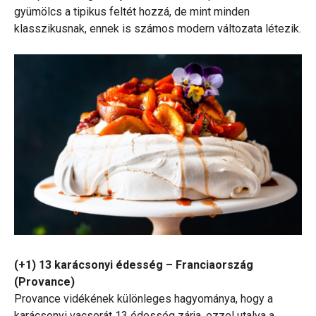
gyümölcs a tipikus feltét hozzá, de mint minden
klasszikusnak, ennek is számos modern változata létezik.
(+1) 13 karácsonyi édesség – Franciaország
(Provance)
Provance vidékének különleges hagyománya, hogy a
karácsonyi vacsorát 13 édesség zárja, ezzel utalva a