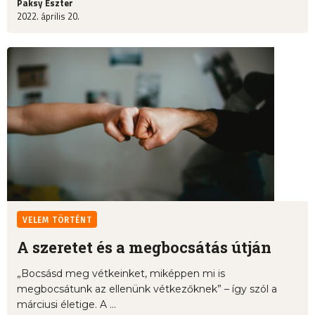
Paksy Eszter
2022. április 20.
VELEM TÖRTÉNT
A szeretet és a megbocsátás útján
„Bocsásd meg vétkeinket, miképpen mi is
megbocsátunk az ellenünk vétkezőknek” – így szól a
márciusi életige. A ...