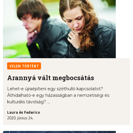
VELEM TÖRTÉNT
Arannyá vált megbocsátás
Lehet-e újraépíteni egy széthulló kapcsolatot?
Áthidalható-e egy házasságban a nemzetiségi és
kulturális távolság? ...
Laura és Federico
2020. június 24.