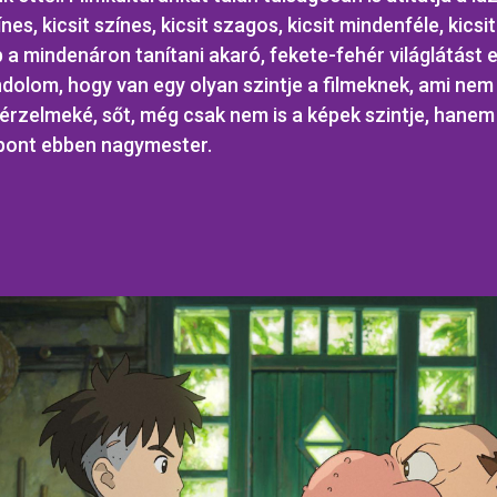
ínes, kicsit színes, kicsit szagos, kicsit mindenféle, kics
p a mindenáron tanítani akaró, fekete-fehér világlátást e
dolom, hogy van egy olyan szintje a filmeknek, ami nem
 érzelmeké, sőt, még csak nem is a képek szintje, hanem 
 pont ebben nagymester.