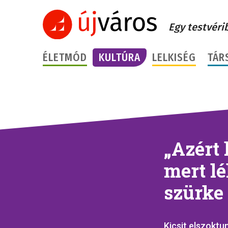
Egy testvéri
ÉLETMÓD
KULTÚRA
LELKISÉG
TÁR
„Azért 
mert lé
szürke
Kicsit elszoktun