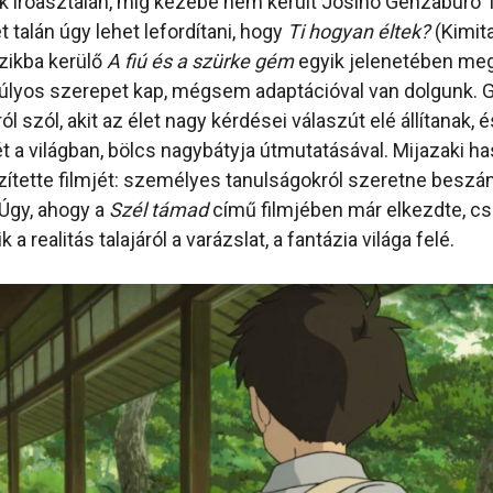
ek íróasztalán, míg kezébe nem került Josino Genzaburó 
 talán úgy lehet lefordítani, hogy
Ti hogyan éltek?
(Kimita
zikba kerülő
A fiú és a szürke gém
egyik jelenetében meg 
úlyos szerepet kap, mégsem adaptációval van dolgunk. 
ól szól, akit az élet nagy kérdései válaszút elé állítanak, é
ét a világban, bölcs nagybátyja útmutatásával. Mijazaki h
ítette filmjét: személyes tanulságokról szeretne beszám
Úgy, ahogy a
Szél támad
című filmjében már elkezdte, cs
a realitás talajáról a varázslat, a fantázia világa felé.