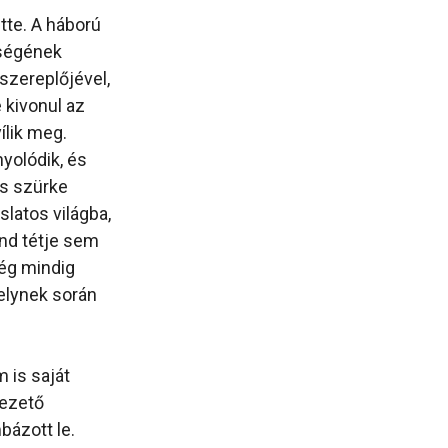
tte. A háború
eségének
őszereplőjével,
 kivonul az
ílik meg.
nyolódik, és
os szürke
slatos világba,
nd tétje sem
még mindig
elynek során
 is saját
vezető
bázott le.