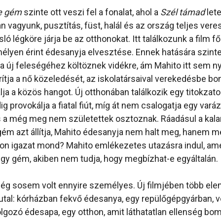
ke gém
szinte ott veszi fel a fonalat, ahol a
Szél támad
lete
n vagyunk, pusztítás, füst, halál és az ország teljes ver
ló légköre járja be az otthonokat. Itt találkozunk a film f
 mélyen érint édesanyja elvesztése. Ennek hatására szinte
ja új feleségéhez költöznek vidékre, ám Mahito itt sem ny
ítja a nő közeledését, az iskolatársaival verekedésbe bo
lja a közös hangot. Új otthonában találkozik egy titokzat
g provokálja a fiatal fiút, míg át nem csalogatja egy varáz
s a még meg nem születettek osztoznak. Ráadásul a kala
 gém azt állítja, Mahito édesanyja nem halt meg, hanem 
jon igazat mond? Mahito emlékezetes utazásra indul, am
egy gém, akiben nem tudja, hogy megbízhat-e egyáltalán.
még sosem volt ennyire személyes. Új filmjében több elem
tal: kórházban fekvő édesanya, egy repülőgépgyárban, 
gozó édesapa, egy otthon, amit láthatatlan ellenség bom