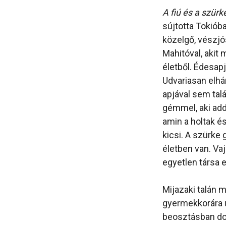
A fiú és a szür
sújtotta Tokióba
közelgő, vészjós
Mahitóval, akit
életből. Édesap
Udvariasan elhár
apjával sem talá
gémmel, aki addi
amin a holtak é
kicsi. A szürke
életben van. Va
egyetlen társa 
Mijazaki talán 
gyermekkorára u
beosztásban dol