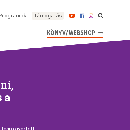
Programok
Támogatás
KÖNYV/WEBSHOP
ni,
s a
zításra gyártott,