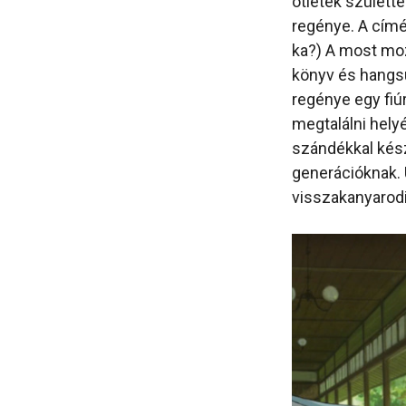
ötletek születt
regénye. A címét
ka?) A most mo
könyv és hangs
regénye egy fiúr
megtalálni hely
szándékkal kész
generációknak. 
visszakanyarodik 