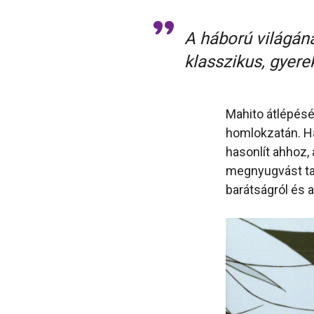
A háború világána
klasszikus, gyer
Mahito átlépésén
homlokzatán. Ha
hasonlít ahhoz,
megnyugvást talá
barátságról és a