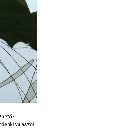
zhető?
ndenki válaszol