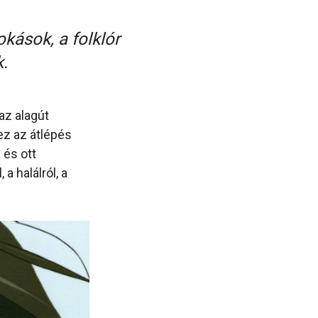
kások, a folklór
.
az alagút
ez az átlépés
 és ott
a halálról, a