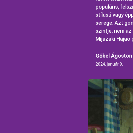
populáris, felsz
stílusú vagy ép
serege. Azt gon
szintje, nem az
Mijazaki Hajao
Gőbel Ágoston
2024. január 9.