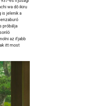
1937-es ifjúsági
chi wa dō ikiru
is jelenik a
Genzaburó
s próbálja
asonló
olni az ifjabb
ak itt most