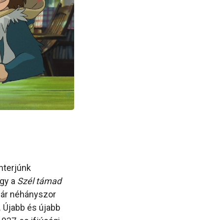
nterjúnk
ogy a
Szél támad
 már néhányszor
 Újabb és újabb