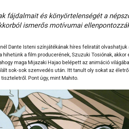
k fájdalmait és könyörtelenségét a népszo
ekkorból ismerős motívumai ellenpontozzák
él Dante Isteni színjátékának híres feliratát olvashatjuk 
 hihetünk a film producerének, Szuzuki Tosiónak, akkor 
 ahogy maga Mijazaki Hajao belépett az animáció világába
lt sok-sok szenvedés után. Itt tanult oly sokat az életről, 
 tiszteletről. Pont úgy, mint Mahito.