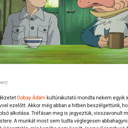
perc
idézetet
Dobay Ádám
kultúrakutató mondta nekem egyik i
 évvel ezelőtt. Akkor még abban a hitben beszélgettünk, h
tolsó alkotása. Tréfásan meg is jegyeztük, visszavonult
stere. A munkát most sem tudta véglegesen abbahagyni.