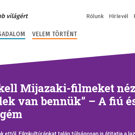
bb világért
Rólunk
Hírlevél
SADALOM
VELEM TÖRTÉNT
kell Mijazaki-filmeket néz
lek van bennük” – A fiú é
 gém
k ettől. Filmkultúránkat talán túlságosan is átitatja a la