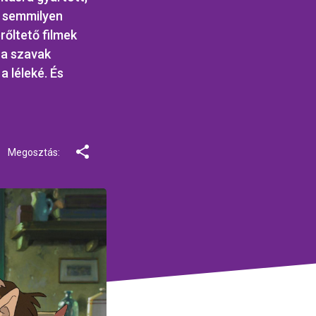
it semmilyen
rőltető filmek
 a szavak
a léleké. És
Megosztás: