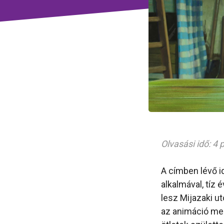
Olvasási idő: 4 
A címben lévő 
alkalmával, tíz
lesz Mijazaki u
az animáció me