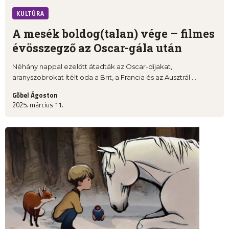
KULTÚRA
A mesék boldog(talan) vége – filmes
évösszegző az Oscar-gála után
Néhány nappal ezelőtt átadták az Oscar-díjakat,
aranyszobrokat ítélt oda a Brit, a Francia és az Ausztrál ...
Gőbel Ágoston
2025. március 11.