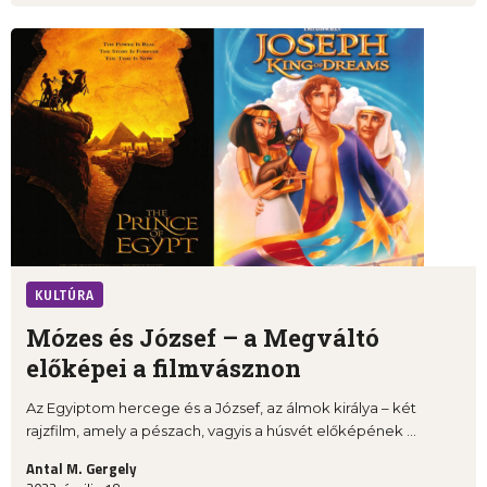
KULTÚRA
Mózes és József – a Megváltó
előképei a filmvásznon
Az Egyiptom hercege és a József, az álmok királya – két
rajzfilm, amely a pészach, vagyis a húsvét előképének ...
Antal M. Gergely