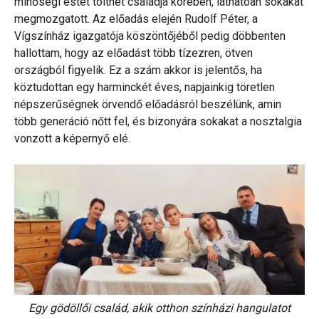
minőségi estét tölthet családja körében, láthatóan sokakat
megmozgatott. Az előadás elején Rudolf Péter, a
Vígszínház igazgatója köszöntőjéből pedig döbbenten
hallottam, hogy az előadást több tízezren, ötven
országból figyelik. Ez a szám akkor is jelentős, ha
köztudottan egy harminckét éves, napjainkig töretlen
népszerűségnek örvendő előadásról beszélünk, amin
több generáció nőtt fel, és bizonyára sokakat a nosztalgia
vonzott a képernyő elé.
Egy gödöllői család, akik otthon színházi hangulatot