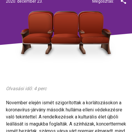
2020. december 23.
Megosztás:
Olvasási idő: 4 perc
November elején ismét szigorítottak a korlátozásokon a
koronavírus-járvány második hulláma elleni védekezésre
való tekintettel. A rendelkezések a kulturális élet újbóli
leállását is magukba foglalták. A színházak, koncerttermek
ismét bezártak, számos várva várt premier elmaradt, mind