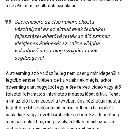
a nézők, mind az alkotók sajnálatára.
Szerencsére az első hullám okozta
vészhelyzet és az elmúlt évek technikai
fejlesztései lehetővé tették az élő színház
ideiglenes átlépését az online világba,
különböző streaming szolgáltatások
segítségével.
A streaming szó valószínűleg nem cseng már idegenül a
legtöbb ember fülében, de ha valakinek mégis, akkor
streaming alatt nagyjából egy előre felvett videó vagy élő
felvétel folyamatos internetes megosztását értjük. Tehát
mint az élő focimeccset a tévében, úgy nézhetjük most a
legtöbb színház előadásait online, otthon a kanapéról
családunk vagy közeli barátaink körében. Ez a lehetőség
azonban sokakban, még az olyan lelkes színházba járó
emberben is, mint amilyennek magamat tartom,