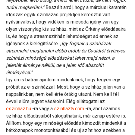
feljövőben lévő dolog, amitől lehet irtózni, de nem fogjuk
tudni megkerülni.”
Beszélt arról, hogy a márciusi karantén
időszak egyik színházas projektjén keresztül vált
nyilvánvalóvá, hogy vidéken is micsoda igény van egy
olyan viszonylag kis színház, mint az Örkény előadásaira
is, és hogy a streamszínház lehetőséget ad ennek az
igénynek a kielégítésére. „
Így fognak a színházak
streamelni megtanulni előbb-utóbb és Gyuláról érvényes
színházi minőségű előadásokat lehet majd nézni, a
jelenlét élménye nélkül, de a jelen idő abszolút
élményével.”
Így én is bátran ajánlom mindenkinek, hogy tegyen egy
próbát az e-színházzal. Most, hogy a színház jelen van a
nappalinkban, nem kell érte órákig utazni. Nem kell fél
évvel előre jegyet vásárolni. Elég ellátogatni az
eszinhaz.hu
-ra vagy a
szinhaztv.com
-ra, ahol számos
színház előadásaiból válogathatunk, már aznap estére is.
Állítom, hogy egy minőségi előadás kimozdít mindenkit a
hétköznapok monotonitásából és új színt hoz ezekben a