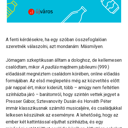
A fenti kérdésekre, ha egy szóban összefoglalóan
szeretnék válaszolni, azt mondanám: Másmilyen.
Jómagam szkeptikusan álltam a dologhoz, de kellemesen
csalódtam, mikor
A padlás
majdnem jubileumi (999.)
előadását megnéztem családom körében, online előadás
formájában. Az első meglepetés még az közvetítés előtt
pár nappal ért, mikor kiderült, több – amúgy nem feltétlen
színházba járó – barátomról, hogy szintén vettek jegyet a
Presser Gábor, Sztevanovity Dusán és Horváth Péter
immár klasszikusnak számító musicaljére, és családjukkal
lelkesen készülnek az eseményre. A lehetőség, hogy az
ember két kattintással eljuthat színházba, és egy