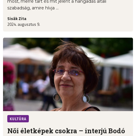
most, merre tart és mit jelent a hangadás általi
szabadság, amire hívja ...
Sisák Zita
2024. augusztus 9.
KULTÚRA
Női életképek csokra – interjú Bodó