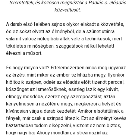
teremtettek, és közösen megnézték a Padlás c. előadás
közvetítését.
A darab első felében sajnos olykor elakadt a közvetítés,
és ez sokat elvett az élményből, de a szünet utánra
valamit valószínűleg babráltak vele a technikusok, mert
tökéletes minőségben, szaggatások nélkül lehetett
élvezni a műsort.
És hogy milyen volt? Értelemszerűen nincs meg ugyanaz
az érzés, mint mikor az ember színházba megy. Ilyenkor
kiöltözik szépen, odaér az előadás előtt tizenöt perccel,
köszönget az ismerősöknek, esetleg iszik egy kávét,
elmegy mosdóba, szerez egy szereposztást, aztán
kényelmesen a nézőtérre megy, megkeresi a helyét és
kíváncsian várja a darab kezdetét. Amikor elsötétülnek a
fények, már csak a színpad létezik. Ezt az élményt kevés
háztartásban tudom elképzelni, viszont ez nem biztos,
hogy nagy baj. Ahogy mondtam, a streamszínház