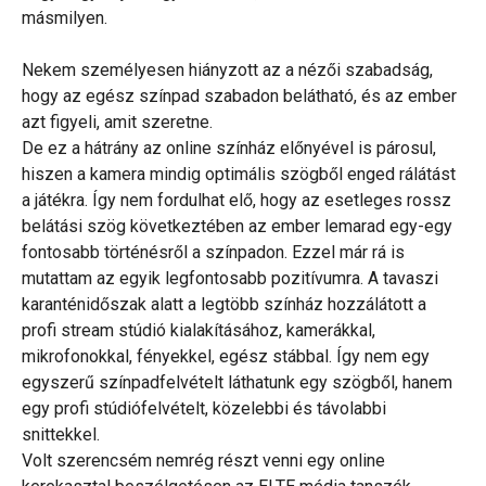
másmilyen.
Nekem személyesen hiányzott az a nézői szabadság,
hogy az egész színpad szabadon belátható, és az ember
azt figyeli, amit szeretne.
De ez a hátrány az online színház előnyével is párosul,
hiszen a kamera mindig optimális szögből enged rálátást
a játékra. Így nem fordulhat elő, hogy az esetleges rossz
belátási szög következtében az ember lemarad egy-egy
fontosabb történésről a színpadon. Ezzel már rá is
mutattam az egyik legfontosabb pozitívumra. A tavaszi
karanténidőszak alatt a legtöbb színház hozzálátott a
profi stream stúdió kialakításához, kamerákkal,
mikrofonokkal, fényekkel, egész stábbal. Így nem egy
egyszerű színpadfelvételt láthatunk egy szögből, hanem
egy profi stúdiófelvételt, közelebbi és távolabbi
snittekkel.
Volt szerencsém nemrég részt venni egy online