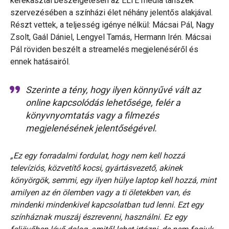
kerekasztal beszélgetésen az ELTE média tanszék
szervezésében a színházi élet néhány jelentős alakjával.
Részt vettek, a teljesség igénye nélkül: Mácsai Pál, Nagy
Zsolt, Gaál Dániel, Lengyel Tamás, Hermann Irén. Mácsai
Pál röviden beszélt a streamelés megjelenéséről és
ennek hatásairól.
Szerinte a tény, hogy ilyen könnyűvé vált az
online kapcsolódás lehetősége, felér a
könyvnyomtatás vagy a filmezés
megjelenésének jelentőségével.
„Ez egy forradalmi fordulat, hogy nem kell hozzá
televíziós, közvetítő kocsi, gyártásvezető, akinek
könyörgök, semmi, egy ilyen hülye laptop kell hozzá, mint
amilyen az én ölemben vagy a ti öletekben van, és
mindenki mindenkivel kapcsolatban tud lenni. Ezt egy
színháznak muszáj észrevenni, használni. Ez egy