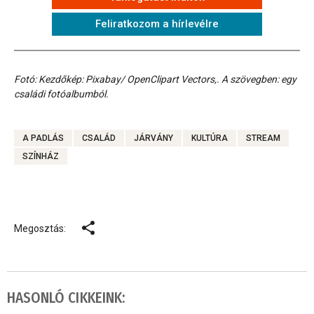
Feliratkozom a hírlevélre
Fotó: Kezdőkép: Pixabay/ OpenClipart Vectors,. A szövegben: egy
családi fotóalbumból.
A PADLÁS
CSALÁD
JÁRVÁNY
KULTÚRA
STREAM
SZÍNHÁZ
Megosztás:
HASONLÓ CIKKEINK: