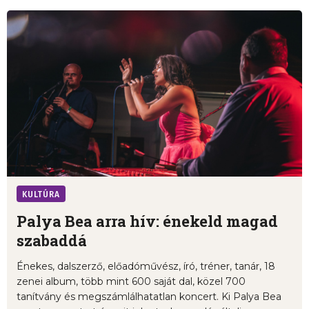
KULTÚRA
Palya Bea arra hív: énekeld magad
szabaddá
Énekes, dalszerző, előadóművész, író, tréner, tanár, 18
zenei album, több mint 600 saját dal, közel 700
tanítvány és megszámlálhatatlan koncert. Ki Palya Bea