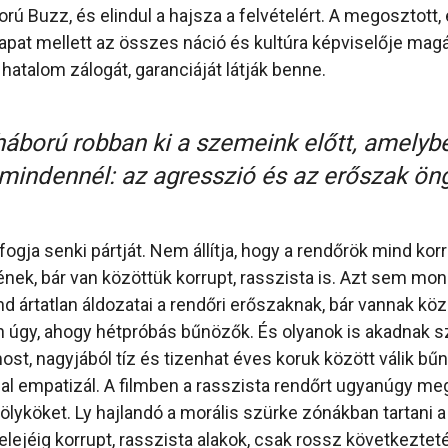
korú Buzz, és elindul a hajsza a felvételért. A megosztott
apat mellett az összes náció és kultúra képviselője magá
a hatalom zálogát, garanciáját látják benne.
háború robban ki a szemeink előtt, amelyb
mindennél: az agresszió és az erőszak öng
gja senki pártját. Nem állítja, hogy a rendőrök mind korr
ének, bár van közöttük korrupt, rasszista is. Azt sem mon
 ártatlan áldozatai a rendőri erőszaknak, bár vannak köz
n úgy, ahogy hétpróbás bűnözők. És olyanok is akadnak 
ost, nagyjából tíz és tizenhat éves koruk között válik bű
al empatizál. A filmben a rasszista rendőrt ugyanúgy meg 
lyköket. Ly hajlandó a morális szürke zónákban tartani a 
lejéig korrupt, rasszista alakok, csak rossz következteté