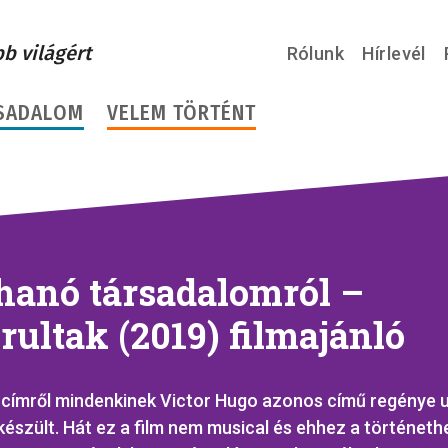
bb világért
Rólunk
Hírlevél
SADALOM
VELEM TÖRTÉNT
hanó társadalomról –
ultak (2019) filmajánló
 címről mindenkinek Victor Hugo azonos című regénye ug
készült. Hát ez a film nem musical és ehhez a történet