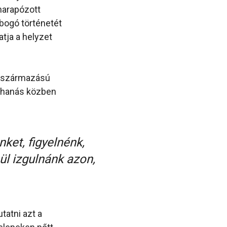
lharapózott
obogó történetét
atja a helyzet
r származású
zuhanás közben
ket, figyelnénk,
ül izgulnánk azon,
tatni azt a