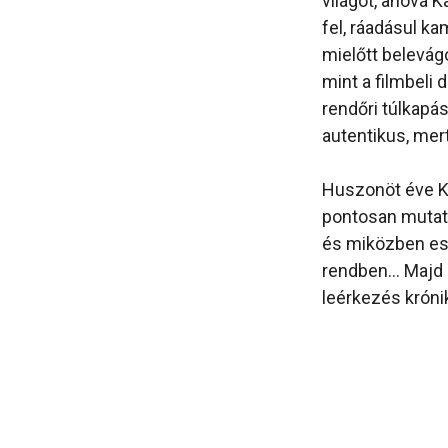
világot, ahová K
fel, ráadásul k
mielőtt belevágo
mint a filmbeli d
rendőri túlkapás
autentikus, mer
Huszonöt éve Ka
pontosan mutato
és miközben esi
rendben… Majd 
leérkezés króni