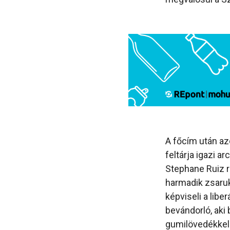
A főcím után az
feltárja igazi a
Stephane Ruiz r
harmadik zsaruk
képviseli a libe
bevándorló, aki 
gumilövedékkel a