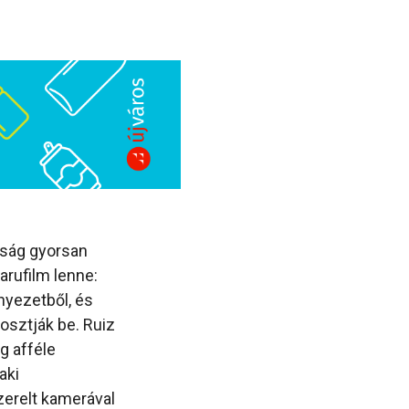
lóság gyorsan
arufilm lenne:
nyezetből, és
osztják be. Ruiz
g afféle
aki
szerelt kamerával