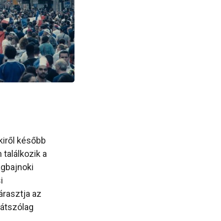
kiről később
 találkozik a
ágbajnoki
i
árasztja az
látszólag