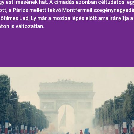
gy esti mesének hat. A címadás azonban céltudatos: eg
tt, a Párizs mellett fekvő Montfermeil szegénynegyedé
őfilmes Ladj Ly már a moziba lépés előtt arra irányítja a
ton is változatlan.