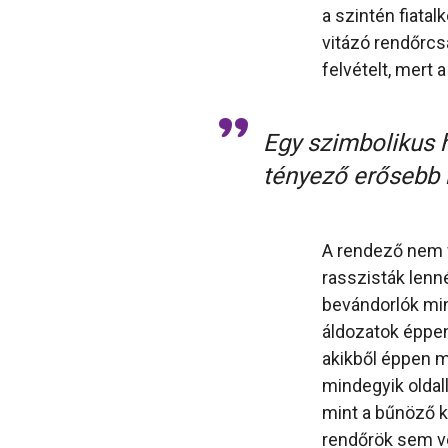
a szintén fiatal
vitázó rendőrcs
felvételt, mert 
Egy szimbolikus 
tényező erősebb 
A rendező nem fo
rasszisták lenn
bevándorlók mind
áldozatok éppe
akikből éppen m
mindegyik oldall
mint a bűnöző kö
rendőrök sem ve