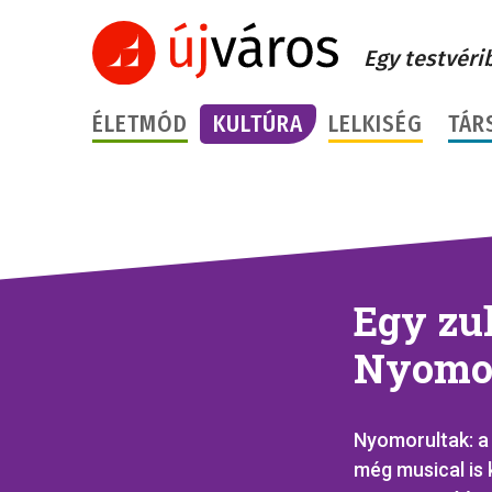
Egy testvéri
ÉLETMÓD
KULTÚRA
LELKISÉG
TÁR
Egy zu
Nyomor
Nyomorultak: a
még musical is 