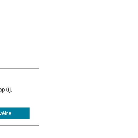
p új,
vélre