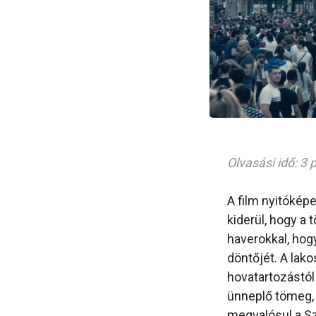
Olvasási idő: 3 
A film nyitóképe
kiderül, hogy a 
haverokkal, hogy
döntőjét. A lako
hovatartozástól 
ünneplő tömeg, m
megvalósul a Sz