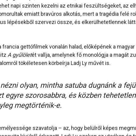
ehet napi szinten kezelni az etnikai feszültségeket, az e
morultak emiatt bravúros alkotás, mert a tragédia felé r
kus lépésekből szervezi össze, és elkerülhetetlennek látt
 francia gettófilmek vonalán halad, előképének a magya
itz
A gyűlölet
ét vallja, amelynek fő monológja a magát 
alomról tökéletesen körbeírja Ladj Ly művét is.
ézni olyan, mintha satuba dugnánk a fejün
t egyre szorosabbra, és közben tehetetlen
yleg megtörténik-e.
zemélyessége szavatolja – az, hogy belülről képes megmu