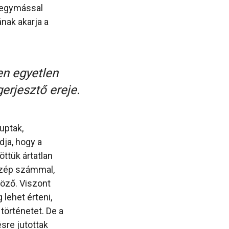
, egymással
nak akarja a
en egyetlen
erjesztő ereje.
uptak,
dja, hogy a
öttük ártatlan
szép számmal,
nöző. Viszont
lehet érteni,
történetet. De a
sre jutottak