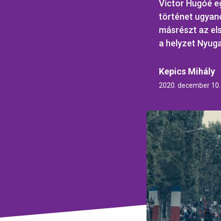
Victor Hugóé e
történet ugyano
másrészt az els
a helyzet Nyuga
Kepics Mihály
2020. december 10.