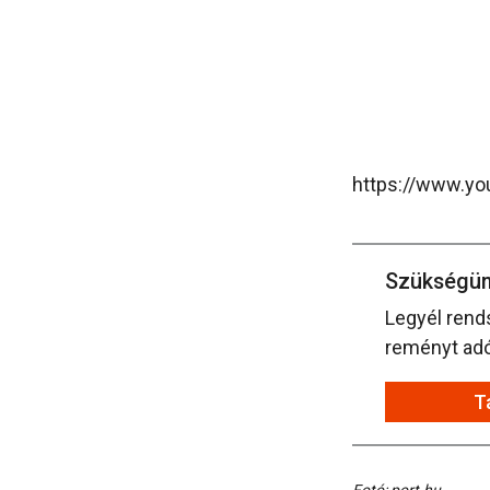
https://www.y
Szükségün
Legyél rend
reményt adó 
T