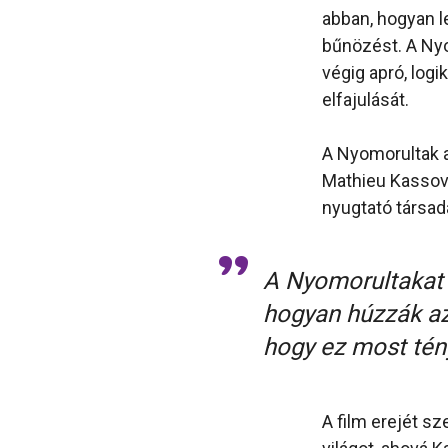
abban, hogyan l
bűnözést. A Nyo
végig apró, logi
elfajulását.
A Nyomorultak a
Mathieu Kassov
nyugtató társad
A Nyomorultakat n
hogyan húzzák az
hogy ez most tén
A film erejét s