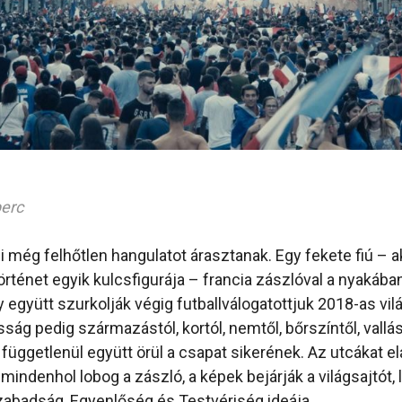
perc
i még felhőtlen hangulatot árasztanak. Egy fekete fiú – a
történet egyik kulcsfigurája – francia zászlóval a nyakában
 együtt szurkolják végig futballválogatottjuk 2018-as vil
sság pedig származástól, kortól, nemtől, bőrszíntől, vallás
függetlenül együtt örül a csapat sikerének. Az utcákat el
indenhol lobog a zászló, a képek bejárják a világsajtót, 
abadság, Egyenlőség és Testvériség ideája.