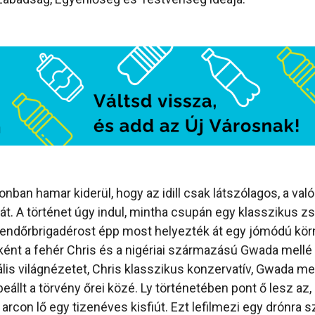
onban hamar kiderül, hogy az idill csak látszólagos, a va
rcát. A történet úgy indul, mintha csupán egy klasszikus zs
endőrbrigadérost épp most helyezték át egy jómódú kör
ént a fehér Chris és a nigériai származású Gwada mellé 
rális világnézetet, Chris klasszikus konzervatív, Gwada me
beállt a törvény őrei közé. Ly történetében pont ő lesz az, 
rcon lő egy tizenéves kisfiút. Ezt lefilmezi egy drónra 