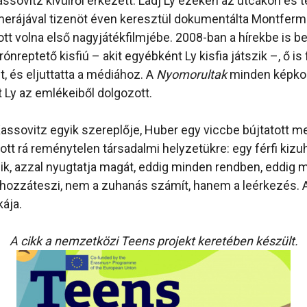
assovitz kívülről érkezett. Ladj Ly ezeken az utcákon és 
amerájával tizenöt éven keresztül dokumentálta Montfermei
tt volna első nagyjátékfilmjébe. 2008-ban a hírekbe is be
rónreptető kisfiú – akit egyébként Ly kisfia játszik –, ő is
t, és eljuttatta a médiához. A
Nyomorultak
minden képko
t Ly az emlékeiből dolgozott.
ssovitz egyik szereplője, Huber egy viccbe bújtatott me
tt rá reménytelen társadalmi helyzetükre: egy férfi kizu
k, azzal nyugtatja magát, eddig minden rendben, eddig 
hozzáteszi, nem a zuhanás számít, hanem a leérkezés. 
kája.
A cikk a nemzetközi Teens projekt keretében készült.