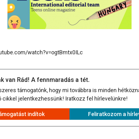
outube.com/watch?v=ogtBmtx0ILc
k van Rád! A fennmaradás a tét.
szeres támogatónk, hogy mi továbbra is minden hétközna
cikkel jelentkezhessünk! Iratkozz fel hírlevelünkre!
ámogatást indítok
Feliratkozom a hírle