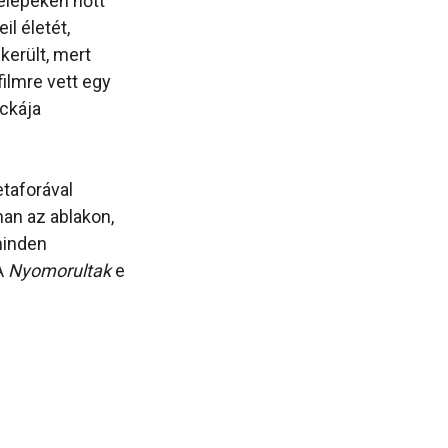
telepeken nőtt
l életét,
került, mert
 filmre vett egy
ckája
taforával
han az ablakon,
minden
A
Nyomorultak
e