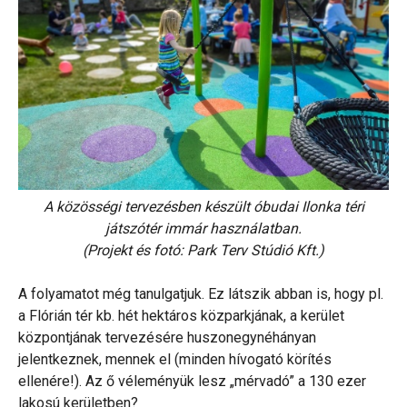
A közösségi tervezésben készült óbudai Ilonka téri
játszótér immár használatban.
(Projekt és fotó: Park Terv Stúdió Kft.)
A folyamatot még tanulgatjuk. Ez látszik abban is, hogy pl.
a Flórián tér kb. hét hektáros közparkjának, a kerület
központjának tervezésére huszonegynéhányan
jelentkeznek, mennek el (minden hívogató körítés
ellenére!). Az ő véleményük lesz „mérvadó” a 130 ezer
lakosú kerületben?