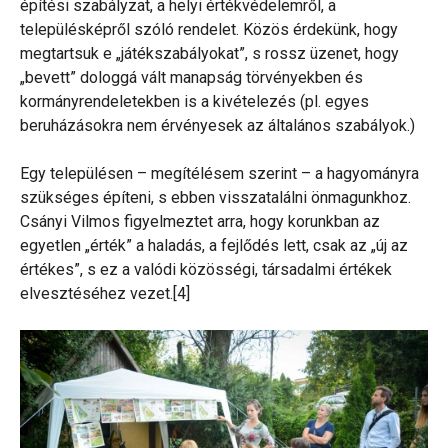
építési szabályzat, a helyi értékvédelemről, a
településképről szóló rendelet. Közös érdekünk, hogy
megtartsuk e „játékszabályokat”, s rossz üzenet, hogy
„bevett” dologgá vált manapság törvényekben és
kormányrendeletekben is a kivételezés (pl. egyes
beruházásokra nem érvényesek az általános szabályok.)
Egy településen – megítélésem szerint – a hagyományra
szükséges építeni, s ebben visszatalálni önmagunkhoz.
Csányi Vilmos figyelmeztet arra, hogy korunkban az
egyetlen „érték” a haladás, a fejlődés lett, csak az „új az
értékes”, s ez a valódi közösségi, társadalmi értékek
elvesztéséhez vezet.[4]