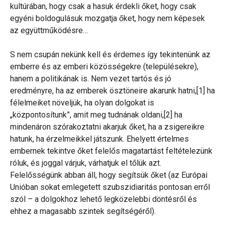
kultúrában, hogy csak a hasuk érdekli őket, hogy csak
egyéni boldogulásuk mozgatja őket, hogy nem képesek
az együttműködésre…
S nem csupán nekünk kell és érdemes így tekintenünk az
emberre és az emberi közösségekre (településekre),
hanem a politikának is. Nem vezet tartós és jó
eredményre, ha az emberek ösztöneire akarunk hatni,[1] ha
félelmeiket növeljük, ha olyan dolgokat is
„központosítunk”, amit meg tudnának oldani,[2] ha
mindenáron szórakoztatni akarjuk őket, ha a zsigereikre
hatunk, ha érzelmeikkel játszunk. Ehelyett értelmes
embernek tekintve őket felelős magatartást feltételezünk
róluk, és joggal várjuk, várhatjuk el tőlük azt.
Felelősségünk abban áll, hogy segítsük őket (az Európai
Unióban sokat emlegetett szubszidiaritás pontosan erről
szól – a dolgokhoz lehető legközelebbi döntésről és
ehhez a magasabb szintek segítségéről).