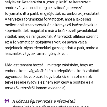
helyieket: Kezdésként a „cseri piknik”-re keresztelt
rendezvényen indult meg a közösségi tervezés
folyamata, itt a parkban gyűjtötték az emberek javaslatait.
A tervezés fórumokkal folytatódott, ahol a lakosság
mellett civil szervezetek és a környező intézmények is
képviseltették magukat s már a beérkezett javaslatokat
vitatták meg és rangsorolták. A tervezők állítása szerint
ez a folyamat bár időigényes volt, de javára vált a
projektnek: olyan elemekkel gazdagodott a park, amire a
használók vágytak, amire igényük volt.
Még azt tenném hozzá – mintegy zárásként, hogy az
ember alkotni vágyásából és a települést alkotó voltából
egyenesen következik, hogy bele kíván szólni annak
tervezésébe (vagyis ez nem egy kegy a politika és a
tervezők részéről, hanem evidencia).
A közösségi tervezés a részvételi