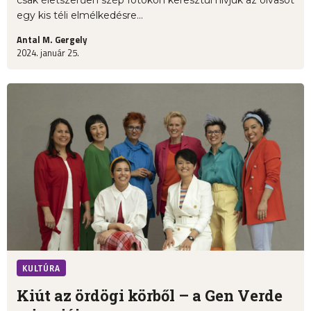
csak életszerűen szép fotókon keresztül hívjuk az olvasót
egy kis téli elmélkedésre...
Antal M. Gergely
2024. január 25.
KULTÚRA
Kiút az ördögi körből – a Gen Verde