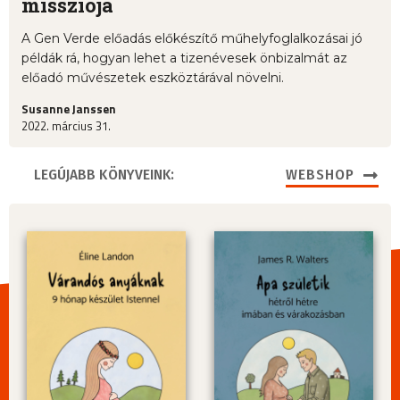
missziója
A Gen Verde előadás előkészítő műhelyfoglalkozásai jó
példák rá, hogyan lehet a tizenévesek önbizalmát az
előadó művészetek eszköztárával növelni.
Susanne Janssen
2022. március 31.
LEGÚJABB KÖNYVEINK:
WEBSHOP