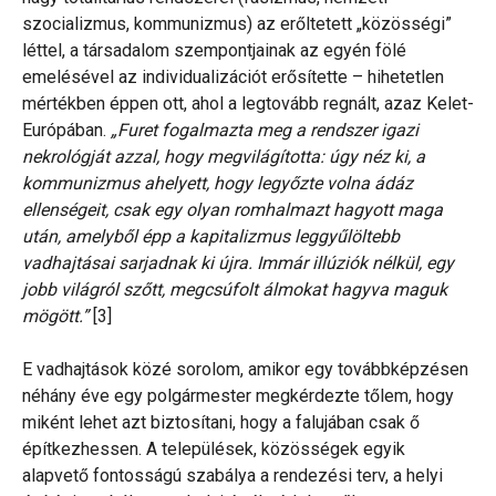
szocializmus, kommunizmus) az erőltetett „közösségi”
léttel, a társadalom szempontjainak az egyén fölé
emelésével az individualizációt erősítette – hihetetlen
mértékben éppen ott, ahol a legtovább regnált, azaz Kelet-
Európában.
„Furet fogalmazta meg a rendszer igazi
nekrológját azzal, hogy megvilágította: úgy néz ki, a
kommunizmus ahelyett, hogy legyőzte volna ádáz
ellenségeit, csak egy olyan romhalmazt hagyott maga
után, amelyből épp a kapitalizmus leggyűlöltebb
vadhajtásai sarjadnak ki újra. Immár illúziók nélkül, egy
jobb világról szőtt, megcsúfolt álmokat hagyva maguk
mögött.”
[3]
E vadhajtások közé sorolom, amikor egy továbbképzésen
néhány éve egy polgármester megkérdezte tőlem, hogy
miként lehet azt biztosítani, hogy a falujában csak ő
építkezhessen. A települések, közösségek egyik
alapvető fontosságú szabálya a rendezési terv, a helyi