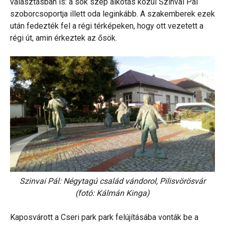
választásban is: a sok szép alkotás közül Szinvai Pál
szoborcsoportja illett oda leginkább. A szakemberek ezek
után fedezték fel a régi térképeken, hogy ott vezetett a
régi út, amin érkeztek az ősök.
Szinvai Pál: Négytagú család vándorol, Pilisvörösvár
(fotó: Kálmán Kinga)
Kaposvárott a Cseri park park felújításába vonták be a