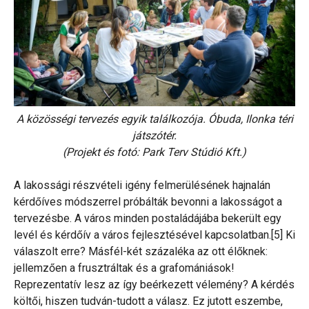
A közösségi tervezés egyik találkozója. Óbuda, Ilonka téri
játszótér.
(Projekt és fotó: Park Terv Stúdió Kft.)
A lakossági részvételi igény felmerülésének hajnalán
kérdőíves módszerrel próbálták bevonni a lakosságot a
tervezésbe. A város minden postaládájába bekerült egy
levél és kérdőív a város fejlesztésével kapcsolatban.[5] Ki
válaszolt erre? Másfél-két százaléka az ott élőknek:
jellemzően a frusztráltak és a grafomániások!
Reprezentatív lesz az így beérkezett vélemény? A kérdés
költői, hiszen tudván-tudott a válasz. Ez jutott eszembe,