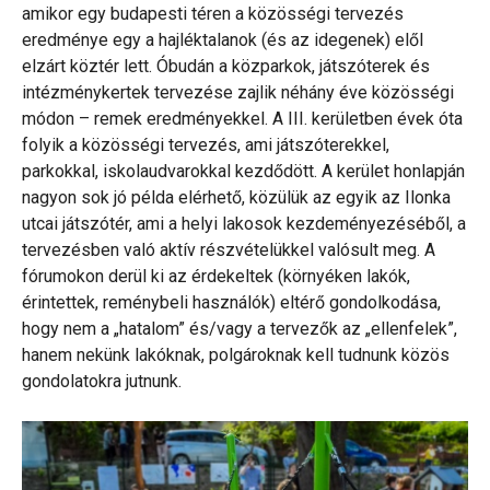
amikor egy budapesti téren a közösségi tervezés
eredménye egy a hajléktalanok (és az idegenek) elől
elzárt köztér lett. Óbudán a közparkok, játszóterek és
intézménykertek tervezése zajlik néhány éve közösségi
módon – remek eredményekkel. A III. kerületben évek óta
folyik a közösségi tervezés, ami játszóterekkel,
parkokkal, iskolaudvarokkal kezdődött. A kerület honlapján
nagyon sok jó példa elérhető, közülük az egyik az Ilonka
utcai játszótér, ami a helyi lakosok kezdeményezéséből, a
tervezésben való aktív részvételükkel valósult meg. A
fórumokon derül ki az érdekeltek (környéken lakók,
érintettek, reménybeli használók) eltérő gondolkodása,
hogy nem a „hatalom” és/vagy a tervezők az „ellenfelek”,
hanem nekünk lakóknak, polgároknak kell tudnunk közös
gondolatokra jutnunk.