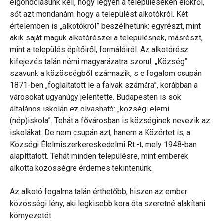
elgondolásunk kell, hogy legyen a településeken élőkről,
sőt azt mondanám, hogy a települést alkotókról. Két
értelemben is „alkotókról” beszélhetünk: egyrészt, mint
akik saját maguk alkotórészei a településnek, másrészt,
mint a település építőiről, formálóiról. Az alkotórész
kifejezés talán némi magyarázatra szorul. „Község”
szavunk a közösségből származik, s e fogalom csupán
1871-ben „foglaltatott le a falvak számára”, korábban a
városokat ugyanúgy jelentette. Budapesten is sok
általános iskolán ez olvasható: „községi elemi
(nép)iskola”. Tehát a fővárosban is községinek nevezik az
iskolákat. De nem csupán azt, hanem a Közértet is, a
Községi Élelmiszerkereskedelmi Rt.-t, mely 1948-ban
alapíttatott. Tehát minden településre, mint emberek
alkotta közösségre érdemes tekintenünk.
Az alkotó fogalma talán érthetőbb, hiszen az ember
közösségi lény, aki legkisebb kora óta szeretné alakítani
környezetét.