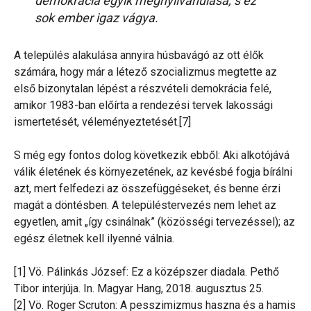
demokrácia egyik megnyilvánulása, s ez
sok ember igaz vágya.
A település alakulása annyira húsbavágó az ott élők
számára, hogy már a létező szocializmus megtette az
első bizonytalan lépést a részvételi demokrácia felé,
amikor 1983-ban előírta a rendezési tervek lakossági
ismertetését, véleményeztetését.[7]
S még egy fontos dolog következik ebből: Aki alkotójává
válik életének és környezetének, az kevésbé fogja bírálni
azt, mert felfedezi az összefüggéseket, és benne érzi
magát a döntésben. A településtervezés nem lehet az
egyetlen, amit „így csinálnak” (közösségi tervezéssel); az
egész életnek kell ilyenné válnia.
[1] Vö. Pálinkás József: Ez a középszer diadala. Pethő
Tibor interjúja. In. Magyar Hang, 2018. augusztus 25.
[2] Vö. Roger Scruton: A pesszimizmus haszna és a hamis