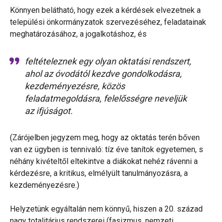
Könnyen belátható, hogy ezek a kérdések elvezetnek a
települési önkormányzatok szervezéséhez, feladatainak
meghatározásához, a jogalkotáshoz, és
feltételeznek egy olyan oktatási rendszert,
ahol az óvodától kezdve gondolkodásra,
kezdeményezésre, közös
feladatmegoldásra, felelősségre neveljük
az ifjúságot.
(Zárójelben jegyzem meg, hogy az oktatás terén bőven
van ez ügyben is tennivaló: tíz éve tanítok egyetemen, s
néhány kivételtől eltekintve a diákokat nehéz rávenni a
kérdezésre, a kritikus, elmélyült tanulmányozásra, a
kezdeményezésre.)
Helyzetünk egyáltalán nem könnyű, hiszen a 20. század
nagy totalitárius rendszerei (fasizmus, nemzeti