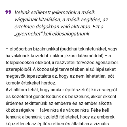
Velünk született jellemzőnk a másik
vágyainak kitalálása, a másik segítése, az
értelmes dolgokban való aktivitás. Ezt a
„gyermeket” kell előcsalogatnunk
– elsősorban bizalmunkkal (buddhai tekintetünkkel, vagy
ha valakinek közelebbi, akkor jézusi látásmóddal) – a
településeken élőkből, a részvételi tervezés ágenseiből,
szereplőiből. A közösségi tervezésben első lépéseket
megtevők tapasztalata az, hogy ez nem lehetetlen, sőt
komoly értékeket hordoz.
Azt állítom tehát, hogy amikor építészetről, közösségről
és közéletről gondolkodunk és beszélünk, akkor ekként
érdemes tekintenünk az emberre és az ember alkotta
közösségekre – falvainkra és városainkra. Félre kell
tennünk a bennünk születő ítéleteket, hogy az emberek
képzetlenek az építészetben és általában a vizuális