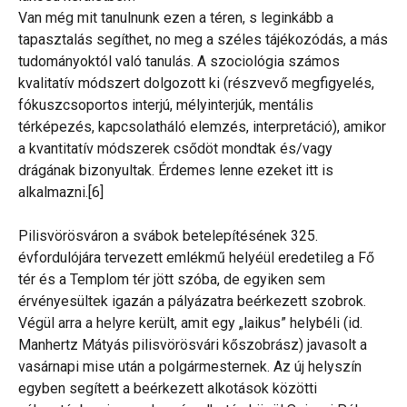
Van még mit tanulnunk ezen a téren, s leginkább a
tapasztalás segíthet, no meg a széles tájékozódás, a más
tudományoktól való tanulás. A szociológia számos
kvalitatív módszert dolgozott ki (részvevő megfigyelés,
fókuszcsoportos interjú, mélyinterjúk, mentális
térképezés, kapcsolatháló elemzés, interpretáció), amikor
a kvantitatív módszerek csődöt mondtak és/vagy
drágának bizonyultak. Érdemes lenne ezeket itt is
alkalmazni.[6]
Pilisvörösváron a svábok betelepítésének 325.
évfordulójára tervezett emlékmű helyéül eredetileg a Fő
tér és a Templom tér jött szóba, de egyiken sem
érvényesültek igazán a pályázatra beérkezett szobrok.
Végül arra a helyre került, amit egy „laikus” helybéli (id.
Manhertz Mátyás pilisvörösvári kőszobrász) javasolt a
vasárnapi mise után a polgármesternek. Az új helyszín
egyben segített a beérkezett alkotások közötti