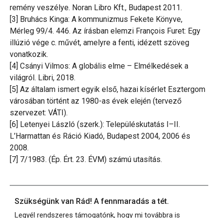
remény veszélye. Noran Libro Kft., Budapest 2011.
[3] Bruhács Kinga: A kommunizmus Fekete Könyve,
Mérleg 99/4. 446. Az írásban elemzi François Furet: Egy
illúzió vége c. művét, amelyre a fenti, idézett szöveg
vonatkozik.
[4] Csányi Vilmos: A globális elme – Elmélkedések a
világról. Libri, 2018.
[5] Az általam ismert egyik első, hazai kísérlet Esztergom
városában történt az 1980-as évek elején (tervező
szervezet: VÁTI).
[6] Letenyei László (szerk.): Településkutatás I–II.
L’Harmattan és Ráció Kiadó, Budapest 2004, 2006 és
2008.
[7] 7/1983. (Ép. Ért. 23. ÉVM) számú utasítás.
Szükségünk van Rád! A fennmaradás a tét.
Legyél rendszeres támogatónk, hogy mi továbbra is