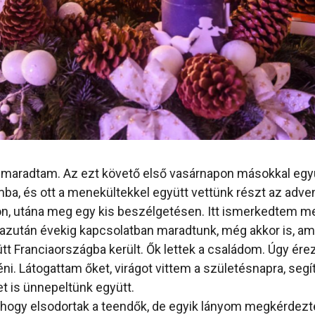
 maradtam. Az ezt követő első vasárnapon másokkal egy
ba, és ott a menekültekkel együtt vettünk részt az adven
on, utána meg egy kis beszélgetésen. Itt ismerkedtem m
 azután évekig kapcsolatban maradtunk, még akkor is, ami
tt Franciaországba került. Ők lettek a családom. Úgy é
ni. Látogattam őket, virágot vittem a születésnapra, segí
t is ünnepeltünk együtt.
 hogy elsodortak a teendők, de egyik lányom megkérdezt