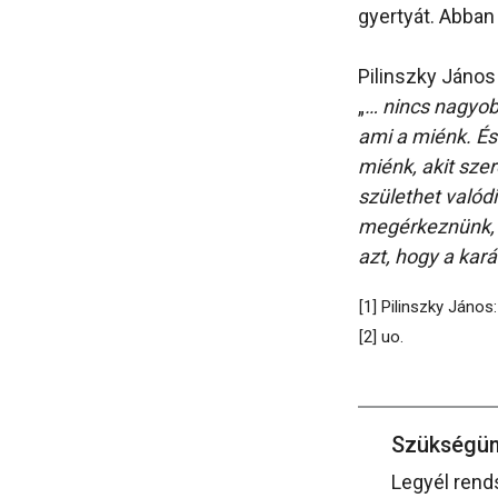
gyertyát. Abban
Pilinszky János 
„
… nincs nagyobb
ami a miénk. És
miénk, akit sze
születhet valód
megérkeznünk, s
azt, hogy a kar
[1] Pilinszky János
[2] uo.
Szükségün
Legyél rend