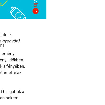
jutnak
a gyönyörű
[1]
sütemény
onyi időkben.
k a fényében.
érintette az
 hallgattuk a
esen nekem