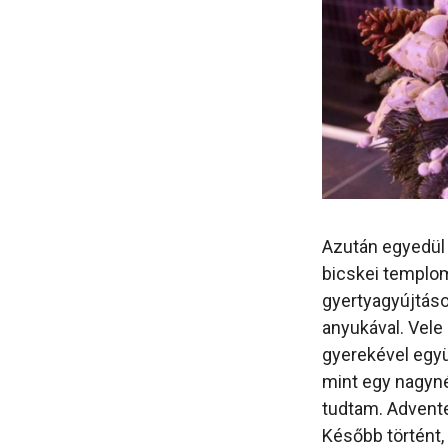
Azután egyedül
bicskei templom
gyertyagyújtás
anyukával. Vele
gyerekével együ
mint egy nagyné
tudtam. Advente
Később történt,