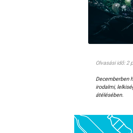
Olvasási idő: 2 
Decemberben hé
irodalmi, lelkis
átélésében.