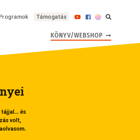
Programok
Támogatás
KÖNYV/WEBSHOP
ényei
 tájjal… és
zás volt,
raolvasom.