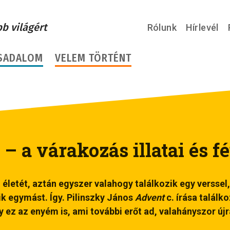
bb világért
Rólunk
Hírlevél
SADALOM
VELEM TÖRTÉNT
– a várakozás illatai és f
 életét, aztán egyszer valahogy találkozik egy verssel,
ik egymást. Így. Pilinszky János
Advent
c. írása találko
y ez az enyém is, ami további erőt ad, valahányszor új