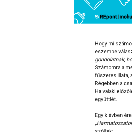
Hogy mi számom
eszembe válaszu
gondolatnak, ho
Számomra a megt
fűszeres illata
Régebben a csal
Ha valaki előzől
együttlét.
Egyik évben ére
„Harmatozzato
szóltak: