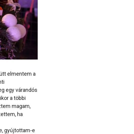
ütt elmentem a
ti
eg egy várandós
kor a többi
reztem magam,
tettem, ha
e, gyújtottam-e