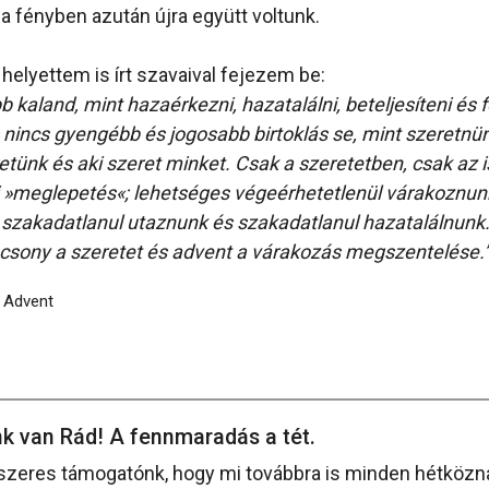
 a fényben azután újra együtt voltunk.
helyettem is írt szavaival fejezem be:
 kaland, mint hazaérkezni, hazatalálni, beteljesíteni és f
 nincs gyengébb és jogosabb birtoklás se, mint szeretnün
retünk és aki szeret minket. Csak a szeretetben, csak az
i »meglepetés«; lehetséges végeérhetetlenül várakoznun
zakadatlanul utaznunk és szakadatlanul hazatalálnunk.
ácsony a szeretet és advent a várakozás megszentelése.
: Advent
k van Rád! A fennmaradás a tét.
szeres támogatónk, hogy mi továbbra is minden hétközna