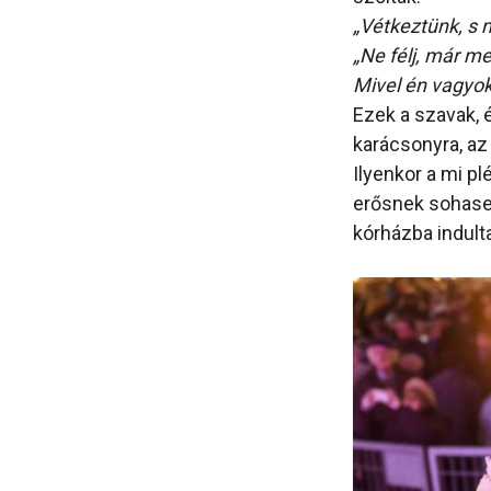
„Vétkeztünk, s m
„Ne félj, már m
Mivel én vagyok 
Ezek a szavak, 
karácsonyra, az
Ilyenkor a mi pl
erősnek sohasem
kórházba indult