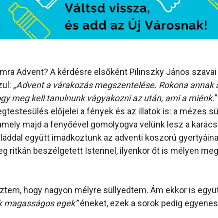
ra Advent? A kérdésre elsőként Pilinszky János szavai 
l: „
Advent a várakozás megszentelése. Rokona annak 
gy meg kell tanulnunk vágyakozni az után, ami a miénk.
”
estesülés előjelei a fények és az illatok is: a mézes 
, amely majd a fenyőével gomolyogva velünk lesz a karács
áddal együtt imádkoztunk az adventi koszorú gyertyáina
eg ritkán beszélgetett Istennel, ilyenkor őt is mélyen meg
ztem, hogy nagyon mélyre süllyedtem. Ám ekkor is együtt
k magasságos egek”
éneket, ezek a sorok pedig egyen