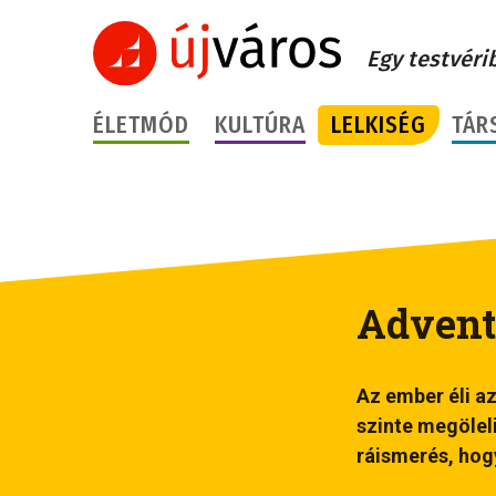
Egy testvéri
ÉLETMÓD
KULTÚRA
LELKISÉG
TÁR
Advent 
Az ember éli az
szinte megölel
ráismerés, hog