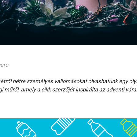
perc
tről hétre személyes vallomásokat olvashatunk egy olya
égi műről, amely a cikk szerzőjét inspirálta az adventi vár