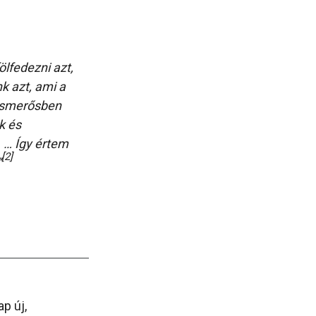
ölfedezni azt,
k azt, ami a
 ismerősben
k és
 … Így értem
[2]
”
p új,