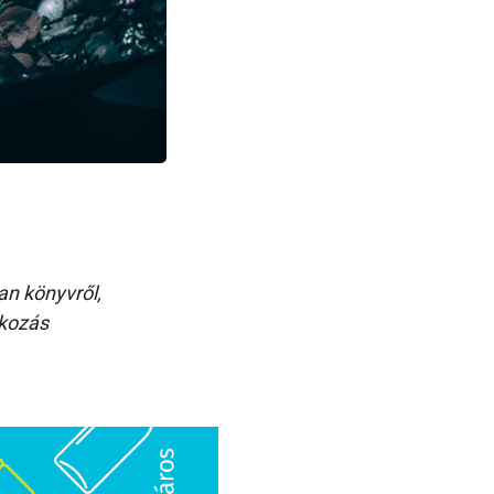
n könyvről,
akozás