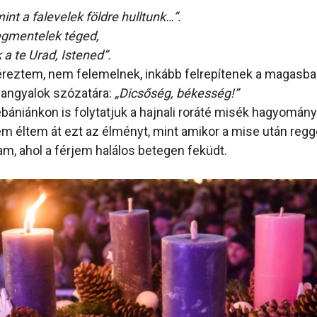
int a falevelek földre hulltunk…”.
egmentelek téged,
a te Urad, Istened”.
éreztem, nem felemelnek, inkább felrepítenek a magasba
 angyalok szózatára:
„Dicsőség, békesség!”
ébániánkon is folytatjuk a hajnali roráté misék hagyomány
 éltem át ezt az élményt, mint amikor a mise után regg
am, ahol a férjem halálos betegen feküdt.