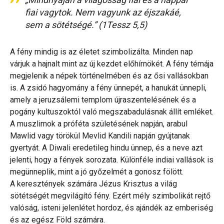
fiai vagytok. Nem vagyunk az éjszakáé,
sem a sötétségé.” (1Tessz 5,5)
A fény mindig is az életet szimbolizálta. Minden nap
várjuk a hajnalt mint az új kezdet előhírnökét. A fény témája
megjelenik a népek történelmében és az ősi vallásokban
is. A zsidó hagyomány a fény ünnepét, a hanukát ünnepli,
amely a jeruzsálemi templom újraszentelésének és a
pogány kultuszoktól való megszabadulásnak állít emléket.
A muszlimok a próféta születésének napján, arabul
Mawlid vagy törökül Mevlid Kandili napján gyújtanak
gyertyát. A Diwali eredetileg hindu ünnep, és a neve azt
jelenti, hogy a fények sorozata. Különféle indiai vallások is
megünneplik, mint a jó győzelmét a gonosz fölött.
A keresztények számára Jézus Krisztus a világ
sötétségét megvilágító fény. Ezért mély szimbolikát rejtő
valóság, isteni jelenlétet hordoz, és ajándék az emberiség
és az egész Föld számára.