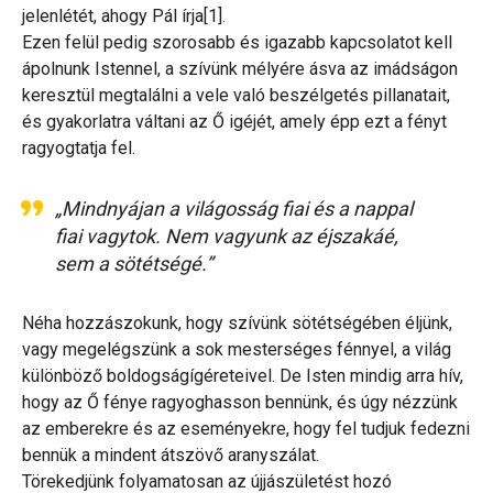
jelenlétét, ahogy Pál írja[1].
Ezen felül pedig szorosabb és igazabb kapcsolatot kell
ápolnunk Istennel, a szívünk mélyére ásva az imádságon
keresztül megtalálni a vele való beszélgetés pillanatait,
és gyakorlatra váltani az Ő igéjét, amely épp ezt a fényt
ragyogtatja fel.
„Mindnyájan a világosság fiai és a nappal
fiai vagytok. Nem vagyunk az éjszakáé,
sem a sötétségé.”
Néha hozzászokunk, hogy szívünk sötétségében éljünk,
vagy megelégszünk a sok mesterséges fénnyel, a világ
különböző boldogságígéreteivel. De Isten mindig arra hív,
hogy az Ő fénye ragyoghasson bennünk, és úgy nézzünk
az emberekre és az eseményekre, hogy fel tudjuk fedezni
bennük a mindent átszövő aranyszálat.
Törekedjünk folyamatosan az újjászületést hozó