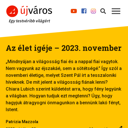
Egy testvéribb világért
Az élet igéje – 2023. november
„Mindnyájan a világosság fiai és a nappal fiai vagytok.
Nem vagyunk az éjszakáé, sem a sötétségé.” Így szól a
novemberi életige, melyet Szent Pál írt a tesszaloniki
híveknek. De mit jelent a világosság fiának lenni?
Chiara Lubich szerint küldetést arra, hogy fény legyünk
a világban. Hogyan tudjuk ezt megtenni? Úgy, hogy
hagyjuk átragyogni önmagunkon a bennünk lakó fényt,
Istent.
Patrizia Mazzola