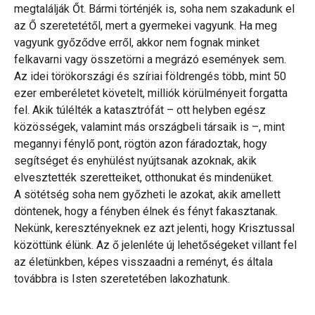
megtalálják Őt. Bármi történjék is, soha nem szakadunk el
az Ő szeretetétől, mert a gyermekei vagyunk. Ha meg
vagyunk győződve erről, akkor nem fognak minket
felkavarni vagy összetörni a megrázó események sem.
Az idei törökországi és szíriai földrengés több, mint 50
ezer emberéletet követelt, milliók körülményeit forgatta
fel. Akik túlélték a katasztrófát – ott helyben egész
közösségek, valamint más országbeli társaik is –, mint
megannyi fénylő pont, rögtön azon fáradoztak, hogy
segítséget és enyhülést nyújtsanak azoknak, akik
elvesztették szeretteiket, otthonukat és mindenüket.
A sötétség soha nem győzheti le azokat, akik amellett
döntenek, hogy a fényben élnek és fényt fakasztanak.
Nekünk, keresztényeknek ez azt jelenti, hogy Krisztussal
közöttünk élünk. Az ő jelenléte új lehetőségeket villant fel
az életünkben, képes visszaadni a reményt, és általa
továbbra is Isten szeretetében lakozhatunk.