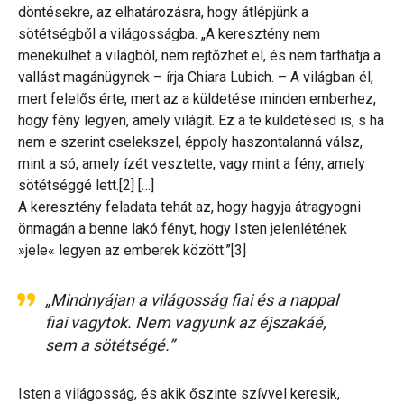
döntésekre, az elhatározásra, hogy átlépjünk a
sötétségből a világosságba. „A keresztény nem
menekülhet a világból, nem rejtőzhet el, és nem tarthatja a
vallást magánügynek – írja Chiara Lubich. – A világban él,
mert felelős érte, mert az a küldetése minden emberhez,
hogy fény legyen, amely világít. Ez a te küldetésed is, s ha
nem e szerint cselekszel, éppoly haszontalanná válsz,
mint a só, amely ízét vesztette, vagy mint a fény, amely
sötétséggé lett.[2] […]
A keresztény feladata tehát az, hogy hagyja átragyogni
önmagán a benne lakó fényt, hogy Isten jelenlétének
»jele« legyen az emberek között.”[3]
„Mindnyájan a világosság fiai és a nappal
fiai vagytok. Nem vagyunk az éjszakáé,
sem a sötétségé.”
Isten a világosság, és akik őszinte szívvel keresik,