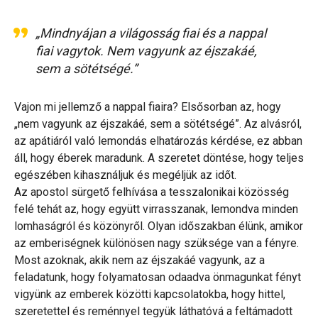
„Mindnyájan a világosság fiai és a nappal
fiai vagytok. Nem vagyunk az éjszakáé,
sem a sötétségé.”
Vajon mi jellemző a nappal fiaira? Elsősorban az, hogy
„nem vagyunk az éjszakáé, sem a sötétségé”. Az alvásról,
az apátiáról való lemondás elhatározás kérdése, ez abban
áll, hogy éberek maradunk. A szeretet döntése, hogy teljes
egészében kihasználjuk és megéljük az időt.
Az apostol sürgető felhívása a tesszalonikai közösség
felé tehát az, hogy együtt virrasszanak, lemondva minden
lomhaságról és közönyről. Olyan időszakban élünk, amikor
az emberiségnek különösen nagy szüksége van a fényre.
Most azoknak, akik nem az éjszakáé vagyunk, az a
feladatunk, hogy folyamatosan odaadva önmagunkat fényt
vigyünk az emberek közötti kapcsolatokba, hogy hittel,
szeretettel és reménnyel tegyük láthatóvá a feltámadott