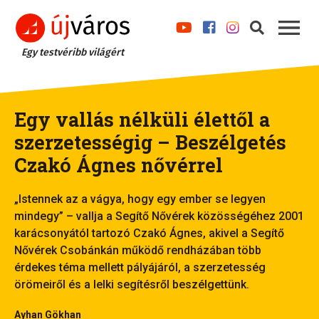
Egy testvéribb világért
Egy vallás nélküli élettől a
szerzetességig – Beszélgetés
Czakó Ágnes nővérrel
„Istennek az a vágya, hogy egy ember se legyen
mindegy” – vallja a Segítő Nővérek közösségéhez 2001
karácsonyától tartozó Czakó Ágnes, akivel a Segítő
Nővérek Csobánkán működő rendházában több
érdekes téma mellett pályájáról, a szerzetesség
örömeiről és a lelki segítésről beszélgettünk.
Ayhan Gökhan