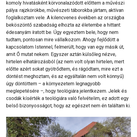
komoly hivatásként körvonalazódott előttem a művészi
pálya: rajzkörökbe, művészeti táborokba jártam, aktívan
foglalkoztam vele. A kilencvenes években az országba
beköszöntő szabadság elhozta az életembe a hittant:
édesanyám íratott be. Úgy egyeztem bele, hogy nem
tudtam, pontosan mire vállalkozom. Ahogy fejlődött a
kapcsolatom Istennel, felmerült, hogy van egy másik út,
amit Ő mutat nekem. Egyszer aztán külsőleg nézve,
hirtelen elhatározásból (az nem volt olyan hirtelen, mert
előtte azért sokat gyötrődtem, és rágódtam, mire ezt a
döntést meghoztam, és az egyáltalán nem volt könnyű)
úgy döntöttem – a környezetem legnagyobb
meglepetésére –, hogy teológiára jelentkezem. Jelek és
csodák kísérték a teológiára való felvételim, ez adott egy
belső bizonyosságot, hogy az egészet nem én találtam ki.