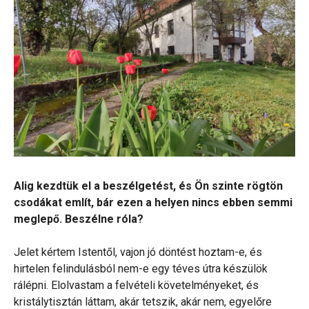
Alig kezdtük el a beszélgetést, és Ön szinte rögtön
csodákat említ, bár ezen a helyen nincs ebben semmi
meglepő. Beszélne róla?
Jelet kértem Istentől, vajon jó döntést hoztam-e, és
hirtelen felindulásból nem-e egy téves útra készülök
rálépni. Elolvastam a felvételi követelményeket, és
kristálytisztán láttam, akár tetszik, akár nem, egyelőre