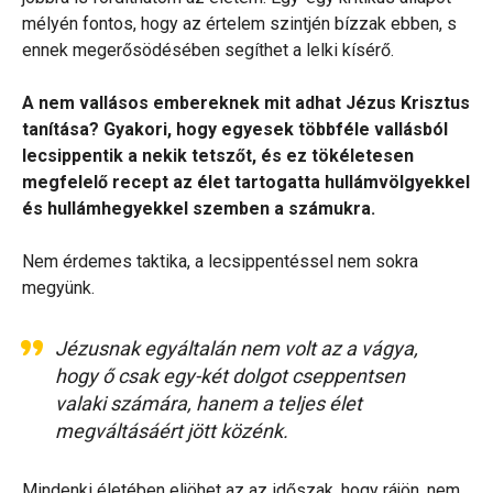
mélyén fontos, hogy az értelem szintjén bízzak ebben, s
ennek megerősödésében segíthet a lelki kísérő.
A nem vallásos embereknek mit adhat Jézus Krisztus
tanítása? Gyakori, hogy egyesek többféle vallásból
lecsippentik a nekik tetszőt, és ez tökéletesen
megfelelő recept az élet tartogatta hullámvölgyekkel
és hullámhegyekkel szemben a számukra.
Nem érdemes taktika, a lecsippentéssel nem sokra
megyünk.
Jézusnak egyáltalán nem volt az a vágya,
hogy ő csak egy-két dolgot cseppentsen
valaki számára, hanem a teljes élet
megváltásáért jött közénk.
Mindenki életében eljöhet az az időszak, hogy rájön, nem