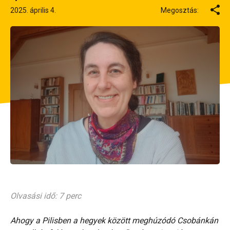
2025. április 4.
Megosztás:
Olvasási idő: 7 perc
Ahogy a Pilisben a hegyek között meghúzódó Csobánkán