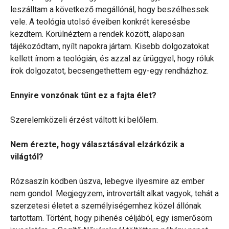
leszálltam a következő megállónál, hogy beszélhessek
vele. A teológia utolsó éveiben konkrét keresésbe
kezdtem. Körülnéztem a rendek között, alaposan
tájékozódtam, nyílt napokra jártam. Kisebb dolgozatokat
kellett írnom a teológián, és azzal az ürüggyel, hogy róluk
írok dolgozatot, becsengethettem egy-egy rendházhoz.
Ennyire vonzónak tűnt ez a fajta élet?
Szerelemközeli érzést váltott ki belőlem.
Nem érezte, hogy választásával elzárkózik a
világtól?
Rózsaszín ködben úszva, lebegve ilyesmire az ember
nem gondol. Megjegyzem, introvertált alkat vagyok, tehát a
szerzetesi életet a személyiségemhez közel állónak
tartottam. Történt, hogy pihenés céljából, egy ismerősöm