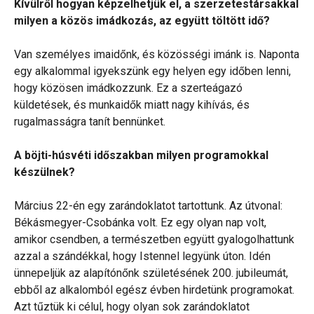
Kívülről hogyan képzelhetjük el, a
szerzetestársakkal
milyen a közös imádkozás, az együtt töltött idő?
Van személyes imaidőnk, és közösségi imánk is. Naponta
egy alkalommal igyekszünk egy helyen egy időben lenni,
hogy közösen imádkozzunk. Ez a szerteágazó
küldetések, és munkaidők miatt nagy kihívás, és
rugalmasságra tanít bennünket.
A böjti-húsvéti időszakban milyen programokkal
készülnek?
Március 22-én egy zarándoklatot tartottunk. Az útvonal:
Békásmegyer-Csobánka volt. Ez egy olyan nap volt,
amikor csendben, a természetben együtt gyalogolhattunk
azzal a szándékkal, hogy Istennel legyünk úton. Idén
ünnepeljük az alapítónőnk születésének 200. jubileumát,
ebből az alkalomból egész évben hirdetünk programokat.
Azt tűztük ki célul, hogy olyan sok zarándoklatot