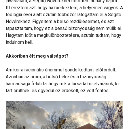
javaslatára, a Segítő Nővéreknél töltöttem néhány napot.
Itt éreztem azt, hogy hazaérkeztem, a helyemen vagyok. A
teológia évei alatt ezután többször látogattam el a Segítő
Nővérekhez. Figyeltem a belső rezdüléseimet, és azt
tapasztaltam, hogy ez a benső bizonyosság nem múlik el.
Hagytam időt a megkülönböztetésre, azután tudtam, hogy
indulnom kell.
Akkoriban élt meg válságot?
Amikor a racionális énemmel gondolkodtam, előfordult.
Azonban az öröm, a belső béke és a bizonyosság
hármassága felülírta, hogy mik a társadalmi elvárások, ki
tart őrültnek, és egyedül ez érdekelt, ez volt fontos.