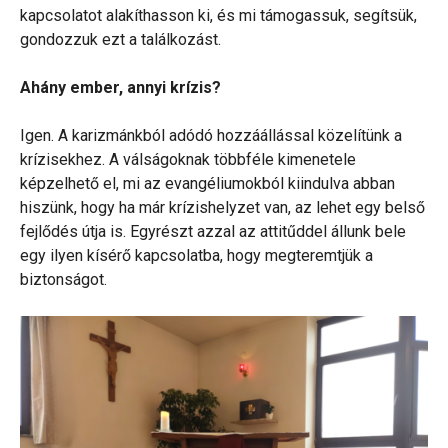
kapcsolatot alakíthasson ki, és mi támogassuk, segítsük,
gondozzuk ezt a találkozást.
Ahány ember, annyi krízis?
Igen. A karizmánkból adódó hozzáállással közelítünk a
krízisekhez. A válságoknak többféle kimenetele
képzelhető el, mi az evangéliumokból kiindulva abban
hiszünk, hogy ha már krízishelyzet van, az lehet egy belső
fejlődés útja is. Egyrészt azzal az attitűddel állunk bele
egy ilyen kísérő kapcsolatba, hogy megteremtjük a
biztonságot.