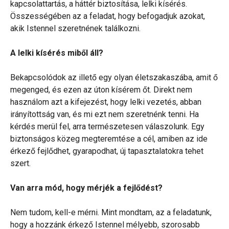
kapcsolattartás, a háttér biztosítása, lelki kísérés.
Összességében az a feladat, hogy befogadjuk azokat,
akik Istennel szeretnének találkozni.
A lelki kísérés miből áll?
Bekapcsolódok az illető egy olyan életszakaszába, amit ő
megenged, és ezen az úton kísérem őt. Direkt nem
használom azt a kifejezést, hogy lelki vezetés, abban
irányítottság van, és mi ezt nem szeretnénk tenni. Ha
kérdés merül fel, arra természetesen válaszolunk. Egy
biztonságos közeg megteremtése a cél, amiben az ide
érkező fejlődhet, gyarapodhat, új tapasztalatokra tehet
szert.
Van arra mód, hogy mérjék a fejlődést?
Nem tudom, kell-e mérni. Mint mondtam, az a feladatunk,
hogy a hozzánk érkező Istennel mélyebb, szorosabb