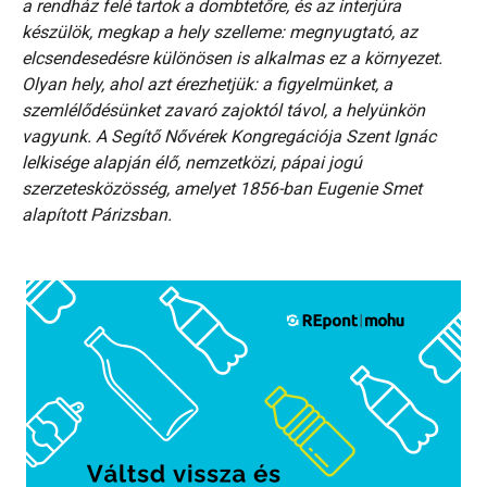
a rendház felé tartok a dombtetőre, és az interjúra
készülök, megkap a hely szelleme: megnyugtató, az
elcsendesedésre különösen is alkalmas ez a környezet.
Olyan hely, ahol azt érezhetjük: a figyelmünket, a
szemlélődésünket zavaró zajoktól távol, a helyünkön
vagyunk. A Segítő Nővérek Kongregációja Szent Ignác
lelkisége alapján élő, nemzetközi, pápai jogú
szerzetesközösség, amelyet 1856-ban Eugenie Smet
alapított Párizsban.