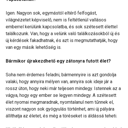
Igen. Nagyon sok, egymástól eltérő felfogást,
világnézetet képviselő, nem is feltétlenül vallásos
emberrel kerülünk kapcsolatba, és sok szétesett élettel
találkozunk. Van, hogy a velünk való találkozásokból új és
új kérdések fakadhatnak, és azt is megmutathatják, hogy
van egy másik lehetőség is.
Bármikor újrakezdhető egy zátonyra futott élet?
Soha nem érdemes feladni, bármennyire is azt gondolja
valaki, hogy annyira mélyen van, annyira sok ideje jár a
rossz úton, hogy neki már teljesen mindegy. Istennek az a
vágya, hogy egy ember se legyen mindegy. A szétesett
élet nyomai megmaradnak, nyomtalanul nem tűnnek el,
viszont nagyon sok gyógyulás történhet, ami új pályára
állíthatja az életet, és még a töréseket is áldássá teheti.