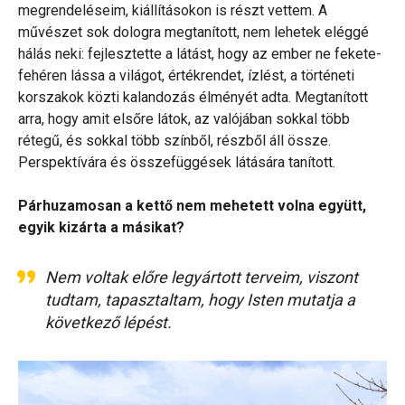
megrendeléseim, kiállításokon is részt vettem. A
művészet sok dologra megtanított, nem lehetek eléggé
hálás neki: fejlesztette a látást, hogy az ember ne fekete-
fehéren lássa a világot, értékrendet, ízlést, a történeti
korszakok közti kalandozás élményét adta. Megtanított
arra, hogy amit elsőre látok, az valójában sokkal több
rétegű, és sokkal több színből, részből áll össze.
Perspektívára és összefüggések látására tanított.
Párhuzamosan a kettő nem mehetett volna együtt,
egyik kizárta a másikat?
Nem voltak előre legyártott terveim, viszont
tudtam, tapasztaltam, hogy Isten mutatja a
következő lépést.