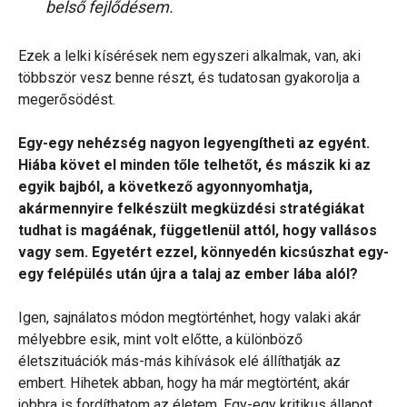
belső fejlődésem.
Ezek a lelki kísérések nem egyszeri alkalmak, van, aki
többször vesz benne részt, és tudatosan gyakorolja a
megerősödést.
Egy-egy nehézség nagyon legyengítheti az egyént.
Hiába követ el minden tőle telhetőt, és mászik ki az
egyik bajból, a következő agyonnyomhatja,
akármennyire felkészült megküzdési stratégiákat
tudhat is magáénak, függetlenül attól, hogy vallásos
vagy sem. Egyetért ezzel, könnyedén kicsúszhat egy-
egy felépülés után újra a talaj az ember lába alól?
Igen, sajnálatos módon megtörténhet, hogy valaki akár
mélyebbre esik, mint volt előtte, a különböző
életszituációk más-más kihívások elé állíthatják az
embert. Hihetek abban, hogy ha már megtörtént, akár
jobbra is fordíthatom az életem. Egy-egy kritikus állapot