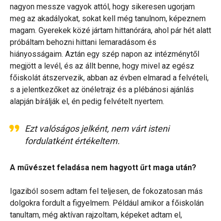
nagyon messze vagyok attól, hogy sikeresen ugorjam
meg az akadályokat, sokat kell még tanulnom, képeznem
magam. Gyerekek közé jártam hittanórára, ahol pár hét alatt
próbáltam behozni hittani lemaradásom és
hiányosságaim. Aztán egy szép napon az intézménytől
megjött a levél, és az állt benne, hogy mivel az egész
főiskolát átszervezik, abban az évben elmarad a felvételi,
s a jelentkezőket az önéletrajz és a plébánosi ajánlás
alapján bírálják el, én pedig felvételt nyertem.
Ezt valóságos jelként, nem várt isteni
fordulatként értékeltem.
A művészet feladása nem hagyott űrt maga után?
Igaziból sosem adtam fel teljesen, de fokozatosan más
dolgokra fordult a figyelmem. Például amikor a főiskolán
tanultam, még aktívan rajzoltam, képeket adtam el,