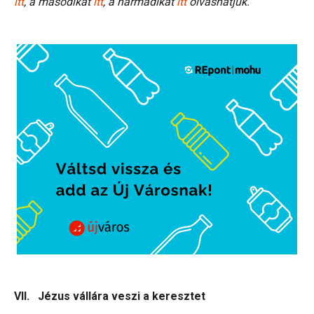
itt
, a másodikat
itt
, a harmadikat
itt
olvashatjuk.
VII. Jézus vállára veszi a keresztet