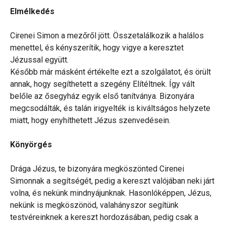
Elmélkedés
Cirenei Simon a mezőről jött. Összetalálkozik a halálos
menettel, és kényszerítik, hogy vigye a keresztet
Jézussal együtt.
Később már másként értékelte ezt a szolgálatot, és örült
annak, hogy segíthetett a szegény Elítéltnek. Így vált
belőle az ősegyház egyik első tanítványa. Bizonyára
megcsodálták, és talán irigyelték is kiváltságos helyzete
miatt, hogy enyhíthetett Jézus szenvedésein.
Könyörgés
Drága Jézus, te bizonyára megköszönted Cirenei
Simonnak a segítségét, pedig a kereszt valójában neki járt
volna, és nekünk mindnyájunknak. Hasonlóképpen, Jézus,
nekünk is megköszönöd, valahányszor segítünk
testvéreinknek a kereszt hordozásában, pedig csak a