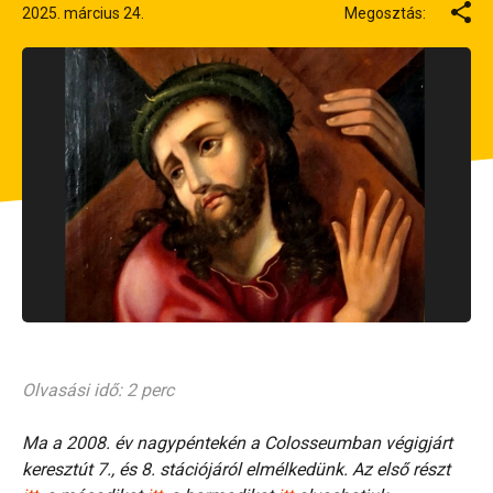
2025. március 24.
Megosztás:
Olvasási idő: 2 perc
Ma a 2008. év nagypéntekén a Colosseumban végigjárt
keresztút 7., és 8. stációjáról elmélkedünk. Az első részt