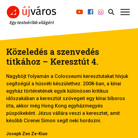
Egy testvéribb világért
Közeledés a szenvedés
titkához – Keresztút 4.
Nagyböjt folyamán a Colosseumi keresztutakat hívjuk
segítségül a húsvéti készülethez. 2008-ban, a kínai
egyház történetének egyik különösen kritikus
időszakában a keresztút szövegeit egy kínai bíboros
írta, akkor még Hong Kong egyházmegyés
püspökeként. Jézus vállára veszi a keresztet, amit
később Cirenei Simon segít neki hordozni.
Joseph Zen Ze-Kiun