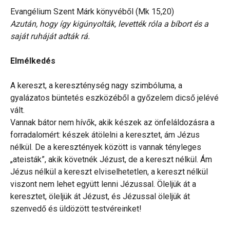
Evangélium Szent Márk könyvéből (Mk 15,20)
Azután, hogy így kigúnyolták, levették róla a bíbort és a
saját ruháját adták rá.
Elmélkedés
A kereszt, a kereszténység nagy szimbóluma, a
gyalázatos büntetés eszközéből a győzelem dicső jelévé
vált.
Vannak bátor nem hívők, akik készek az önfeláldozásra a
forradalomért: készek átölelni a keresztet, ám Jézus
nélkül. De a keresztények között is vannak tényleges
„ateisták”, akik követnék Jézust, de a kereszt nélkül. Ám
Jézus nélkül a kereszt elviselhetetlen, a kereszt nélkül
viszont nem lehet együtt lenni Jézussal. Öleljük át a
keresztet, öleljük át Jézust, és Jézussal öleljük át
szenvedő és üldözött testvéreinket!