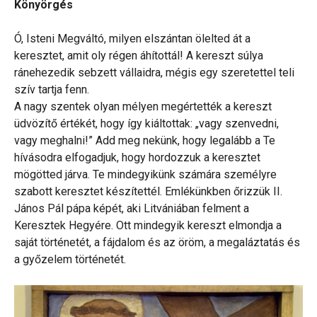
Könyörgés
Ó, Isteni Megváltó, milyen elszántan ölelted át a
keresztet, amit oly régen áhítottál! A kereszt súlya
ránehezedik sebzett vállaidra, mégis egy szeretettel teli
szív tartja fenn.
A nagy szentek olyan mélyen megértették a kereszt
üdvözítő értékét, hogy így kiáltottak: „vagy szenvedni,
vagy meghalni!” Add meg nekünk, hogy legalább a Te
hívásodra elfogadjuk, hogy hordozzuk a keresztet
mögötted járva. Te mindegyikünk számára személyre
szabott keresztet készítettél. Emlékünkben őrizzük II.
János Pál pápa képét, aki Litvániában felment a
Keresztek Hegyére. Ott mindegyik kereszt elmondja a
saját történetét, a fájdalom és az öröm, a megaláztatás és
a győzelem történetét.