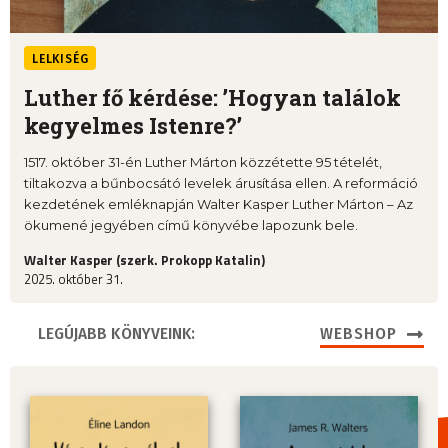
LELKISÉG
Luther fő kérdése: ’Hogyan találok
kegyelmes Istenre?’
1517. október 31-én Luther Márton közzétette 95 tételét,
tiltakozva a bűnbocsátó levelek árusítása ellen. A reformáció
kezdetének emléknapján Walter Kasper Luther Márton – Az
ökumené jegyében című könyvébe lapozunk bele.
Walter Kasper (szerk. Prokopp Katalin)
2025. október 31.
LEGÚJABB KÖNYVEINK:
WEBSHOP