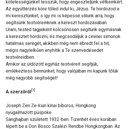
kötelességünket tesszük, hogy engeszteljünk vétkeinkért.
Az együttérzés köre tőled indul ki, Jézus. Te hordozod a
mi keresztünket, s így mi is képessé válunk arra, hogy
segítsünk testvéreinknek a kereszt hordozásában.
Uram, tested tagjaiként kölcsönösen segítünk egymásnak
a keresztet hordozni, és megcsodáljuk a cirenei simonok
hatalmas seregét, akikben még nem ébredt fel a hit,
mégis nagylelkűen enyhítik a Te szenvedésedet
testvéreidben.
Amikor az üldözött egyház testvéreit segítjük,
emlékeztess bennünket, hogy valójában mi kapunk tőlük
még nagyobb segítséget!
[1]
A szerzőről
Joseph Zen Ze-kiun kínai bíboros, Hongkong
nyugalmazott püspöke
Sanghajban született 1932-ben. Tizenhét éves korában
lépett be a Don Bosco Szalézi Rendbe Hongkongban. Az