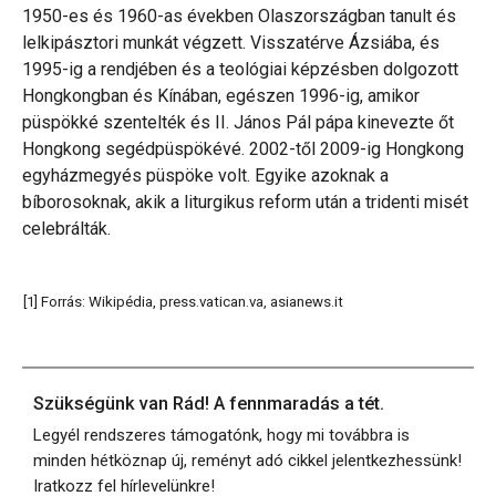
1950-es és 1960-as években Olaszországban tanult és
lelkipásztori munkát végzett. Visszatérve Ázsiába, és
1995-ig a rendjében és a teológiai képzésben dolgozott
Hongkongban és Kínában, egészen 1996-ig, amikor
püspökké szentelték és II. János Pál pápa kinevezte őt
Hongkong segédpüspökévé. 2002-től 2009-ig Hongkong
egyházmegyés püspöke volt. Egyike azoknak a
bíborosoknak, akik a liturgikus reform után a tridenti misét
celebrálták.
[1] Forrás: Wikipédia, press.vatican.va, asianews.it
Szükségünk van Rád! A fennmaradás a tét.
Legyél rendszeres támogatónk, hogy mi továbbra is
minden hétköznap új, reményt adó cikkel jelentkezhessünk!
Iratkozz fel hírlevelünkre!