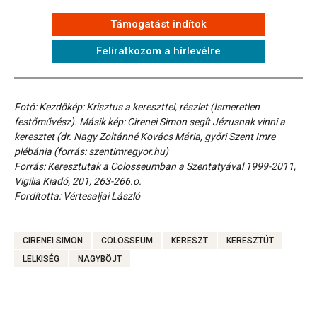
Támogatást indítok
Feliratkozom a hírlevélre
Fotó: Kezdőkép: Krisztus a kereszttel, részlet (Ismeretlen
festőművész). Másik kép: Cirenei Simon segít Jézusnak vinni a
keresztet (dr. Nagy Zoltánné Kovács Mária, győri Szent Imre
plébánia (forrás: szentimregyor.hu)
Forrás: Keresztutak a Colosseumban a Szentatyával 1999-2011,
Vigilia Kiadó, 201, 263-266.o.
Fordította: Vértesaljai László
CIRENEI SIMON
COLOSSEUM
KERESZT
KERESZTÚT
LELKISÉG
NAGYBÖJT