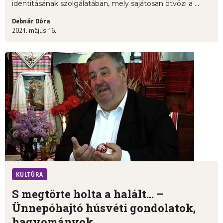
identitásának szolgálatában, mely sajátosan ötvözi a ...
Debnár Dóra
2021. május 16.
KULTÚRA
S megtörte holta a halált… –
Ünnepóhajtó húsvéti gondolatok,
hagyományok