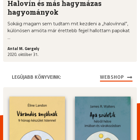
Halovín és más hagymázas
hagyományok
Sokáig magam sem tudtam mit kezdeni a „halovínnal”,
különösen amióta már érettebb fejjel hallottam papokat
...
Antal M. Gergely
2020. október 31.
LEGÚJABB KÖNYVEINK:
WEBSHOP