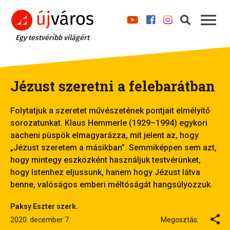
Egy testvéribb világért
Jézust szeretni a felebarátban
Folytatjuk a szeretet művészetének pontjait elmélyítő
sorozatunkat. Klaus Hemmerle (1929–1994) egykori
aacheni püspök elmagyarázza, mit jelent az, hogy
„Jézust szeretem a másikban”. Semmiképpen sem azt,
hogy mintegy eszközként használjuk testvérünket,
hogy Istenhez eljussunk, hanem hogy Jézust látva
benne, valóságos emberi méltóságát hangsúlyozzuk.
Paksy Eszter szerk.
2020. december 7.
Megosztás: