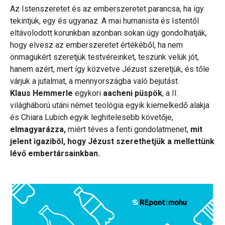
Az Istenszeretet és az emberszeretet parancsa, ha így
tekintjük, egy és ugyanaz. A mai humanista és Istentől
eltávolodott korunkban azonban sokan úgy gondolhatják,
hogy elvesz az emberszeretet értékéből, ha nem
önmagukért szeretjük testvéreinket, teszünk velük jót,
hanem azért, mert így közvetve Jézust szeretjük, és tőle
várjuk a jutalmat, a mennyországba való bejutást.
Klaus Hemmerle
egykori
aacheni püspök
, a II.
világháború utáni német teológia egyik kiemelkedő alakja
és Chiara Lubich egyik leghitelesebb követője,
elmagyarázza,
miért téves a fenti gondolatmenet,
mit
jelent igaziból, hogy Jézust szerethetjük a mellettünk
lévő embertársainkban.