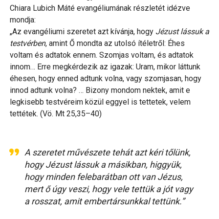
Chiara Lubich Máté evangéliumának részletét idézve
mondja:
„Az evangéliumi szeretet azt kívánja, hogy
Jézust lássuk a
testvérben
, amint Ő mondta az utolsó ítéletről: Éhes
voltam és adtatok ennem. Szomjas voltam, és adtatok
innom… Erre megkérdezik az igazak: Uram, mikor láttunk
éhesen, hogy enned adtunk volna, vagy szomjasan, hogy
innod adtunk volna? … Bizony mondom nektek, amit e
legkisebb testvéreim közül eggyel is tettetek, velem
tettétek. (Vö. Mt 25,35–40)
A szeretet művészete tehát azt kéri tőlünk,
hogy Jézust lássuk a másikban, higgyük,
hogy minden felebarátban ott van Jézus,
mert ő úgy veszi, hogy vele tettük a jót vagy
a rosszat, amit embertársunkkal tettünk.”