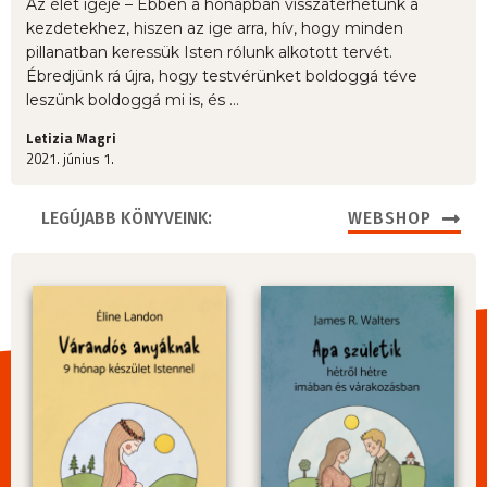
Az élet igéje – Ebben a hónapban visszatérhetünk a
kezdetekhez, hiszen az ige arra, hív, hogy minden
pillanatban keressük Isten rólunk alkotott tervét.
Ébredjünk rá újra, hogy testvérünket boldoggá téve
leszünk boldoggá mi is, és ...
Letizia Magri
2021. június 1.
LEGÚJABB KÖNYVEINK:
WEBSHOP