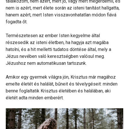
találkozom, nem azért, mert jó, vagy mert megérdemli, és
nem is azért, mert élete során az isteni tanítást hallgatta,
hanem azért, mert Isten visszavonhatatlan módon fiává
fogadta őt.
Természetesen az ember Isten kegyelme által
részesedik az isteni életben, ha hagyja azt magába
hatolni, és a hit melletti tudatos döntése által, mely a
Jézus nevében való keresztségben valósul meg.
Jézushoz nem automatikusan tartozunk.
Amikor egy gyermek világra jön, Krisztus már magához
emelte életét és halálát, bűneit és tévelygéseit: minden
benne foglaltatik Krisztus életében és halálában, aki
életét adta minden emberért.