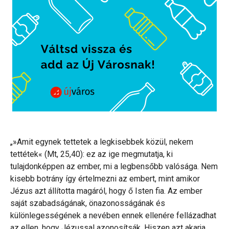
„»Amit egynek tettetek a legkisebbek közül, nekem
tettétek« (Mt, 25,40): ez az ige megmutatja, ki
tulajdonképpen az ember, mi a legbensőbb valósága. Nem
kisebb botrány így értelmezni az embert, mint amikor
Jézus azt állította magáról, hogy ő Isten fia. Az ember
saját szabadságának, önazonosságának és
különlegességének a nevében ennek ellenére fellázadhat
az ellen, hogy Jézussal azonosítsák. Hiszen azt akarja,