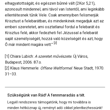
elhagyatottságát, és egészen bűnné vált (2Kor 5,21),
azonosult mindennel, ami távol van Istentől, ami leginkább
ellentétesnek tűnik Vele. Csak amennyiben felismerjük
Krisztust a felebarátban, és mindenkinek megadjuk azt az
emberi szeretetet, ami osztatlanul fordul a felebarát és
Krisztus felé, akkor fedezheti fel Jézussal a felebarát
saját személyiségét, hozzá való közelségét és azt, hogy
[2]
Ő már mindent magára vett.”
[1] Chiara Lubich:
A szeretet művészete.
Új Város,
Budapest, 2006. 87.o.
[2] Klaus Hemmerle:
Offene Weltformel
. Neue Stadt, 1970.
31–33.
Szükségünk van Rád! A fennmaradás a tét.
Legyél rendszeres támogatónk, hogy mi továbbra is
minden hétköznap új, reményt adó cikkel jelentkezhessünk!