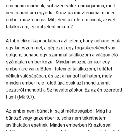
önmagam maradok, sőt azért válok önmagammá, mert
nem maradtam egyedül. Krisztus misztériuma minden
ember misztériuma. Mit jelent az életem annak, akivel
találkozom, és mit jelent nekem?
A többiekkel kapcsolatban azt jelenti, hogy sohase csak
egy láncszemmel, a gépezet egy fogaskerekével van
dolgom, sohase egy számmal találkozom a világon élő
számtalan ember közül. Mindannyiszor, amikor egy
emberi arc van előttem, Istennel találkozom, feltétel
nélküli valóságában, és azt a hangot hallhatom, mely
minden ember feje fölött újra csak azt mondja, amit
Jézusról mondott a Színeváltozáskor: Ez az én szeretett
fiam! (Mk 9,7).
Az ember nem bújhat ki saját méltóságából. Még ha
bűnöző vagy gazember is, soha nem tekinthetem
javíthatatlan esetnek. Minden emberben Krisztussal