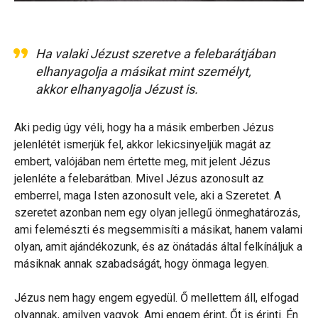
Ha valaki Jézust szeretve a felebarátjában
elhanyagolja a másikat mint személyt,
akkor elhanyagolja Jézust is.
Aki pedig úgy véli, hogy ha a másik emberben Jézus
jelenlétét ismerjük fel, akkor lekicsinyeljük magát az
embert, valójában nem értette meg, mit jelent Jézus
jelenléte a felebarátban. Mivel Jézus azonosult az
emberrel, maga Isten azonosult vele, aki a Szeretet. A
szeretet azonban nem egy olyan jellegű önmeghatározás,
ami felemészti és megsemmisíti a másikat, hanem valami
olyan, amit ajándékozunk, és az önátadás által felkínáljuk a
másiknak annak szabadságát, hogy önmaga legyen.
Jézus nem hagy engem egyedül. Ő mellettem áll, elfogad
olyannak, amilyen vagyok. Ami engem érint, Őt is érinti. Én