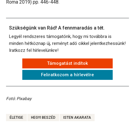
Roma 2019) pp. 446-448.
Szükségünk van Rád! A fennmaradás a tét.
Legyél rendszeres támogatónk, hogy mi továbbra is
minden hétköznap új, reményt adó cikkel jelentkezhessünk!
Iratkozz fel hírlevelünkre!
Támogatást indítok
Feliratkozom a hírlevélre
Fotó: Pixabay
ÉLETIGE
HEGYI BESZÉD
ISTEN AKARATA