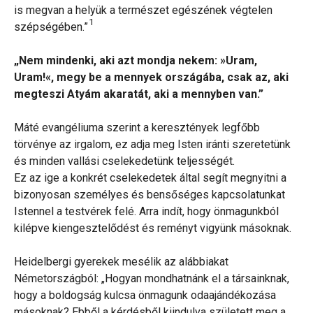
is megvan a helyük a természet egészének végtelen
1
szépségében.”
„Nem mindenki, aki azt mondja nekem: »Uram,
Uram!«, megy be a mennyek országába, csak az, aki
megteszi Atyám akaratát, aki a mennyben van.”
Máté evangéliuma szerint a keresztények legfőbb
törvénye az irgalom, ez adja meg Isten iránti szeretetünk
és minden vallási cselekedetünk teljességét.
Ez az ige a konkrét cselekedetek által segít megnyitni a
bizonyosan személyes és bensőséges kapcsolatunkat
Istennel a testvérek felé. Arra indít, hogy önmagunkból
kilépve kiengesztelődést és reményt vigyünk másoknak.
Heidelbergi gyerekek mesélik az alábbiakat
Németországból: „Hogyan mondhatnánk el a társainknak,
hogy a boldogság kulcsa önmagunk odaajándékozása
másoknak? Ebből a kérdésből kiindulva született meg a