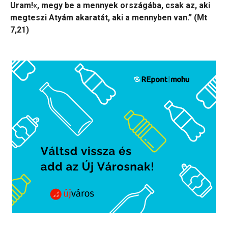
Uram!«, megy be a mennyek országába, csak az, aki
megteszi Atyám akaratát, aki a mennyben van.” (Mt
7,21)