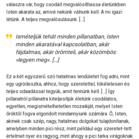
válaszra vár, hogy csodáit megvalósíthassa életünkben.
Isten akarata az, amivé nekünk válnunk kell. A mi igazi
létünk. A teljes megvalósulásunk. […]
Ismételjük tehát minden pillanatban, Isten
minden akaratával kapcsolatban, akár
fájdalmas, akár örömteli, akár közömbös:
»legyen meg«. […]
Ez a két egyszerű szó hatalmas lendületet fog adni, mint
egy ugródeszka, ahhoz, hogy szeretettel, tökéletesen és
teljes odaadással tegyük, amit tennünk kell. […] Így
pillanatról pillanatra kiteljesítjük életünk csodálatos,
egyetlen, megismételhetetlen mozaikját, melyet Isten
őröktől fogva elgondolt mindannyiunk számára. Ő, Isten,
akinek csak szép, nagy, hatalmas dolgokat tulajdonítanak,
amelyben minden pici rész, mint például egy szeretet-tett
értelmet nyer és ragyog, mint ahogy a pici tarka virágoknak