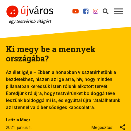
Egy testvéribb világért
Ki megy be a mennyek
országába?
Az élet igéje – Ebben a hónapban visszatérhetünk a
kezdetekhez, hiszen az ige arra, hív, hogy minden
pillanatban keressük Isten rólunk alkotott tervét.
Ébredjünk rá újra, hogy testvérünket boldoggá téve
leszünk boldoggá mi is, és egyúttal újra rátalálhatunk
az Istennel való bensőséges kapcsolatra.
Letizia Magri
2021. június 1.
Megosztás: