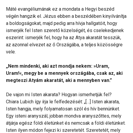
Máté evangéliumának ez a mondata a Hegyi beszéd
végén hangzik el. Jézus ebben a beszédében kinyilvánítja
a boldogságokat, majd pedig arra hívja hallgatóit, hogy
ismerjék fel Isten szerető közelségét, és cselekedjenek
eszerint: ismerjék fel, hogy ha az Atya akaratát tesszük,
az azonnal elvezet az ő Országába, a teljes közösségre
vele.
„Nem mindenki, aki azt mondja nekem: »Uram,
Uram!«, megy be a mennyek országába, csak az, aki
megteszi Atyám akaratát, aki a mennyben van.”
De vajon mi Isten akarata? Hogyan ismerhetjük fel?
Chiara Lubich így írja le felfedezését: „[…] Isten akarata,
Isten hangja, mely folyamatosan szól és hív bennünket.
Egy isteni aranyszál, jobban mondva aranyszőttes, mely
átjárja egész földi életünket és nemcsak a földi életünket.
Isten ilyen módon fejezi ki szeretetét. Szeretetét, mely