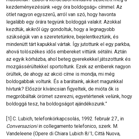
kezdeményezésünk »egy óra boldogság« címmel. Az
ötlet nagyon egyszerű, arról van szó, hogy havonta
legalább egy órára tegyünk boldoggá valakit. Azokkal
kezdtük, akikről úgy gondoltuk, hogy a legnagyobb
szükségük van a szeretetünkre, bejelentkeztünk, és
mindenütt tárt kapukkal vártak. Így jutottunk el egy parkba,
ahová tolószékes idős embereket vittünk sétálni. Aztán
az egyik kórházba, ahol beteg gyerekekkel játszottunk és
mozgássérültekkel sportoltunk. Ezek az emberek nagyon
örültek, de ahogy az akció címe is mondja, mi még
boldogabbak voltunk. És a barátaink, akiket magunkkal
hívtunk? Először kíváncsian figyeltek, de mióta ők is
megpróbáltak örömet szerezni, egyetértenek velünk, hogy
boldoggá tesz, ha boldogságot ajándékozunk.”
[1] C. Lubich, telefonkörkapcsolás, 1992. február 27., in
Conversazioni
in collegamento telefonico, szerk. M.
Vandeleene (Opere di Chiara Lubich 8/1; Città Nuova,