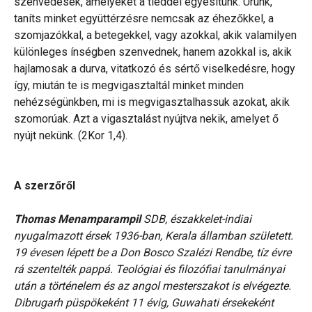
szenvedések, amelyeket a tiéddel egyesítünk. Urunk,
taníts minket együttérzésre nemcsak az éhezőkkel, a
szomjazókkal, a betegekkel, vagy azokkal, akik valamilyen
különleges ínségben szenvednek, hanem azokkal is, akik
hajlamosak a durva, vitatkozó és sértő viselkedésre, hogy
így, miután te is megvigasztaltál minket minden
nehézségünkben, mi is megvigasztalhassuk azokat, akik
szomorúak. Azt a vigasztalást nyújtva nekik, amelyet ő
nyújt nekünk. (2Kor 1,4).
A szerzőről
Thomas Menamparampil
SDB, északkelet-indiai
nyugalmazott érsek
1936-ban, Kerala államban született.
19 évesen lépett be a Don Bosco Szalézi Rendbe, tíz évre
rá szentelték pappá. Teológiai és filozófiai tanulmányai
után a történelem és az angol mesterszakot is elvégezte.
Dibrugarh püspökeként 11 évig, Guwahati érsekeként