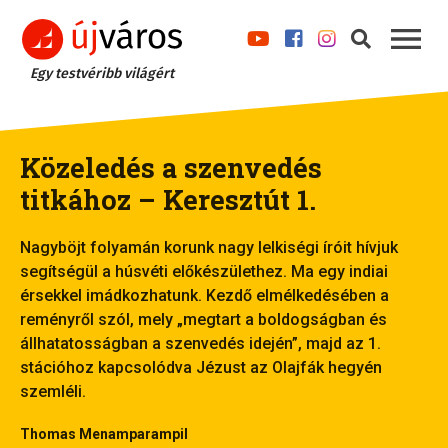
Egy testvéribb világért
Közeledés a szenvedés
titkához – Keresztút 1.
Nagyböjt folyamán korunk nagy lelkiségi íróit hívjuk
segítségül a húsvéti előkészülethez. Ma egy indiai
érsekkel imádkozhatunk. Kezdő elmélkedésében a
reményről szól, mely „megtart a boldogságban és
állhatatosságban a szenvedés idején”, majd az 1.
stációhoz kapcsolódva Jézust az Olajfák hegyén
szemléli.
Thomas Menamparampil