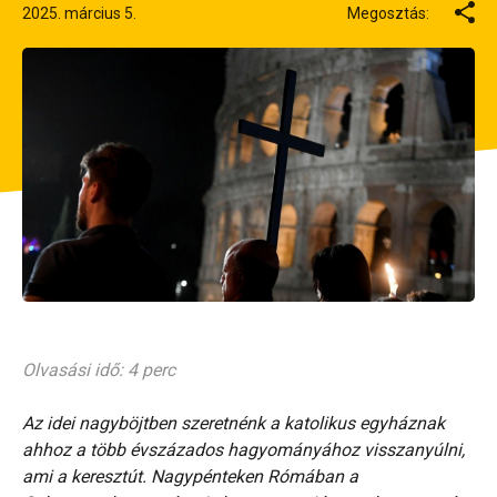
2025. március 5.
Megosztás:
Olvasási idő: 4 perc
Az idei nagyböjtben szeretnénk a katolikus egyháznak
ahhoz a több évszázados hagyományához visszanyúlni,
ami a keresztút. Nagypénteken Rómában a