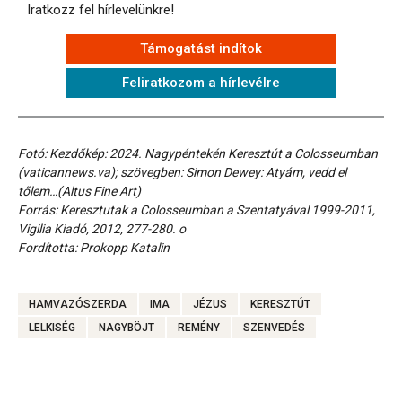
Iratkozz fel hírlevelünkre!
Támogatást indítok
Feliratkozom a hírlevélre
Fotó: Kezdőkép: 2024. Nagypéntekén Keresztút a Colosseumban
(vaticannews.va); szövegben: Simon Dewey: Atyám, vedd el
tőlem…(Altus Fine Art)
Forrás: Keresztutak a Colosseumban a Szentatyával 1999-2011,
Vigilia Kiadó, 2012, 277-280. o
Fordította: Prokopp Katalin
HAMVAZÓSZERDA
IMA
JÉZUS
KERESZTÚT
LELKISÉG
NAGYBÖJT
REMÉNY
SZENVEDÉS