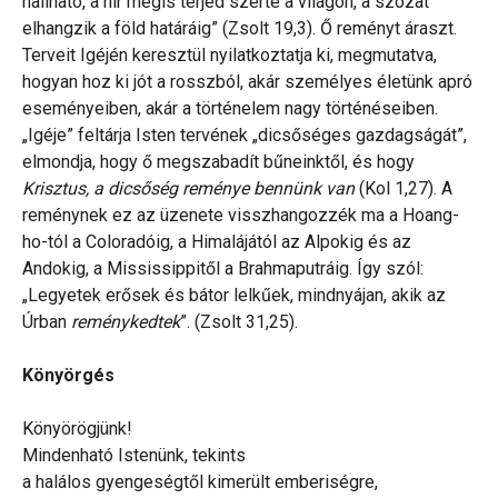
hallható, a hír mégis terjed szerte a világon, a szózat
elhangzik a föld határáig” (Zsolt 19,3). Ő reményt áraszt.
Terveit Igéjén keresztül nyilatkoztatja ki, megmutatva,
hogyan hoz ki jót a rosszból, akár személyes életünk apró
eseményeiben, akár a történelem nagy történéseiben.
„Igéje” feltárja Isten tervének „dicsőséges gazdagságát”,
elmondja, hogy ő megszabadít bűneinktől, és hogy
Krisztus, a dicsőség reménye bennünk van
(Kol 1,27). A
reménynek ez az üzenete visszhangozzék ma a Hoang-
ho-tól a Coloradóig, a Himalájától az Alpokig és az
Andokig, a Mississippitől a Brahmaputráig. Így szól:
„Legyetek erősek és bátor lelkűek, mindnyájan, akik az
Úrban
reménykedtek
”. (Zsolt 31,25).
Könyörgés
Könyörögjünk!
Mindenható Istenünk, tekints
a halálos gyengeségtől kimerült emberiségre,