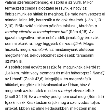
valami szerencsétlenség, elszorul a szívünk. Mikor
természeti csapás áldozatai leszünk, elhagy az
önbizalmunk és hitünk is meginog. De még nem veszett el
minden. Mint Jób, keressük a dolgok értelmét. (Jób 1,13 –
2,10). Erőfeszítésünkben példára találunk: „Ábrahám
a
remény ellenére is reménykedve hitt
” (Róm 4,18). Az
igazat megvallva, mikor nehéz idők járnak, úgy érezzük,
semmi okunk rá, hogy higgyünk és
reméljünk
. Mégis
hiszünk, mégis
remélünk
. Ez mindannyiunk életében
megtörténhet. Bekövetkezhet szélesebb társadalmi
szinten is.
A zsoltárossal együtt tesszük fel magunknak a kérdést:
„Lelkem, miért vagy szomorú és miért háborogsz?
Remélj
az Úrban!” (Zsolt 42,6). Megújítjuk és megerősítjük
hitünket, megőrizzük bizalmunkat az Úrban, hisz ő
megmenti azokat, akik minden
reményt
elvesztettek
(Zsolt 34,19). Ez a
remény
pedig nem csal meg. (Róm 5,5).
Igazán csak Krisztusban értjük meg a szenvedés teljes
értékét. Ebben az elmélkedésünkben, miközben majd