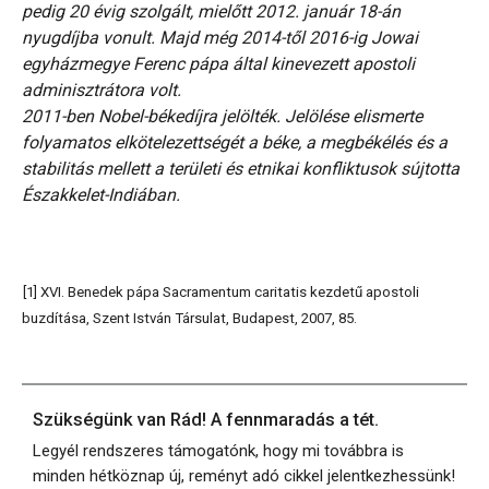
pedig 20 évig szolgált, mielőtt 2012. január 18-án
nyugdíjba vonult. Majd még 2014-től 2016-ig Jowai
egyházmegye Ferenc pápa által kinevezett apostoli
adminisztrátora volt.
2011-ben Nobel-békedíjra jelölték. Jelölése elismerte
folyamatos elkötelezettségét a béke, a megbékélés és a
stabilitás mellett a területi és etnikai konfliktusok sújtotta
Északkelet-Indiában.
[1] XVI. Benedek pápa Sacramentum caritatis kezdetű apostoli
buzdítása, Szent István Társulat, Budapest, 2007, 85.
Szükségünk van Rád! A fennmaradás a tét.
Legyél rendszeres támogatónk, hogy mi továbbra is
minden hétköznap új, reményt adó cikkel jelentkezhessünk!