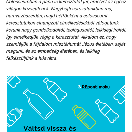
Colosseumban a pápa is keresztutat jár, amelyet az egész
világon közvetítenek. Nagyböjti sorozatunkban ma,
hamvazószerdán, majd hétfőnként a colosseumi
keresztutakon elhangzott elmélkedésekből válogatunk,
korunk nagy gondolkodóitól, teológusaitól, lelkiségi íróitól.
Így elmélkedjük végig a keresztutat. Alkalom ez, hogy
szemléljük a fájdalom misztériumát Jézus életében, saját
magunk, és az emberiség életében, és lelkileg
felkészüljünk a húsvétra.