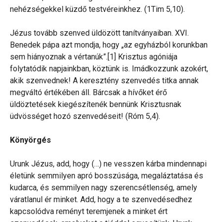
nehézségekkel küzdő testvéreinkhez. (1Tim 5,10).
Jézus tovább szenved üldözött tanítványaiban. XVI.
Benedek pápa azt mondja, hogy „az egyházból korunkban
sem hiányoznak a vértanúk”.[1] Krisztus agóniája
folytatódik napjainkban, köztünk is. Imádkozzunk azokért,
akik szenvednek! A keresztény szenvedés titka annak
megváltó értékében áll. Bárcsak a hívőket érő
üldöztetések kiegészítenék bennünk Krisztusnak
üdvösséget hozó szenvedéseit! (Róm 5,4).
Könyörgés
Urunk Jézus, add, hogy (…) ne vesszen kárba mindennapi
életünk semmilyen apró bosszúsága, megaláztatása és
kudarca, és semmilyen nagy szerencsétlenség, amely
váratlanul ér minket. Add, hogy a te szenvedésedhez
kapcsolódva reményt teremjenek a minket ért