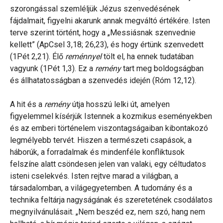
szorongással szemléljük Jézus szenvedésének
fájdalmait, figyelni akarunk annak megváltó értékére. Isten
terve szerint történt, hogy a „Messiásnak szenvednie
kellett” (ApCsel 3,18; 26,23), és hogy értünk szenvedett
(1Pét 2,21). Élő
reménnyel
tölt el, ha ennek tudatában
vagyunk (1Pét 1,3). Ez a
remény
tart meg boldogságban
és állhatatosságban a szenvedés idején (Róm 12,12).
A hit és a
remény
útja hosszú lelki út, amelyen
figyelemmel kísérjük Istennek a kozmikus eseményekben
és az emberi történelem viszontagságaiban kibontakozó
legmélyebb tervét. Hiszen a természeti csapások, a
háborúk, a forradalmak és mindenféle konfliktusok
felszíne alatt csöndesen jelen van valaki, egy céltudatos
isteni cselekvés. Isten rejtve marad a világban, a
társadalomban, a világegyetemben. A tudomány és a
technika feltárja nagyságának és szeretetének csodálatos
megnyilvánulásait. „Nem beszéd ez, nem szó, hang nem