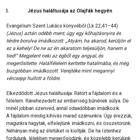
I. Jézus haláltusája az Olajfák hegyén
Evangélium Szent Lukács könyvéből (Lk 22,41–44)
(Jézus) aztán odébb ment, úgy egy kőhajtásnyira és
térdre borulva imádkozott: „Atyám, ha akarod, kerüljön el
ez a kehely! De ne az én akaratom teljesüljön, hanem a
tied!” Megjelent neki az égből egy angyal, és
megerősítette. Halálfélelem kerítette hatalmába, és még
buzgóbban imádkozott. Verejtéke mint megannyi
vércsepp hullott a földre.
Elkezdődött Jézus haláltusája. Rátört a fájdalom és a
félelem. Ránehezedett az emberiség bűnének súlya. De
minél jobban szenved, annál odaadóbban imádkozik.
A fájdalom mindig kihívás marad számunkra. Úgy érezzük,
magunkra hagytak, elfelejtünk imádkozni, és összetörünk.
Néhányan még az életüket is kioltják. De ha Istenhez
fordulunk, lélekben megerősödünk, és közelebb kerülünk