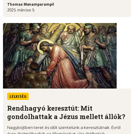
Thomas Menamparampil
2025. március 5.
LELKISÉG
Rendhagyó keresztút: Mit
gondolhattak a Jézus mellett állók?
Nagyböjtben teret és időt szentelünk a keresztútnak. Évről
évre átelmélkedjük az állomásokat, újra átélhetjük ...