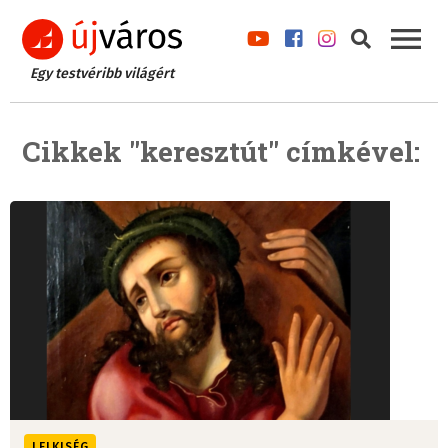
Egy testvéribb világért
Cikkek "keresztút" címkével:
LELKISÉG