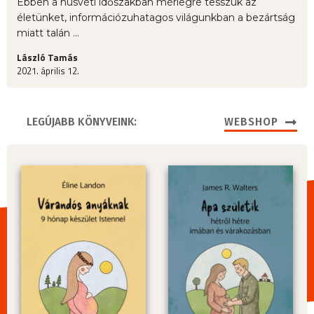
Ebben a húsvéti időszakban mérlegre tesszük az
életünket, információzuhatagos világunkban a bezártság
miatt talán ...
László Tamás
2021. április 12.
LEGÚJABB KÖNYVEINK:
WEBSHOP